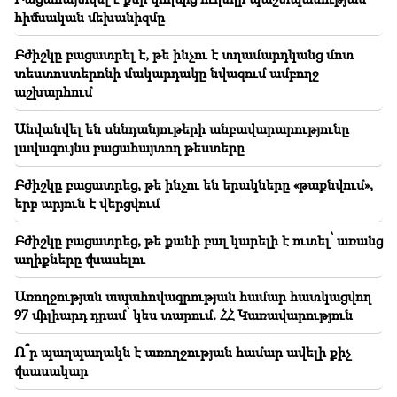
18:44
հիմնական մեխանիզմը
Եղեգիս-Հերմոն ավտոճանապարհին հորդառատ
անձրևի հետևանքով տեղի է ունեցել քարաթափում․
այն դարձել է ոչ երթևեկելի
Բժիշկը բացատրել է, թե ինչու է տղամարդկանց մոտ
տեստոստերոնի մակարդակը նվազում ամբողջ
աշխարհում
18:35
Թուրքիայի Հայոց պատրիարքությունը զորակցում է
Ամենայն Հայոց կաթողիկոսին
Անվանվել են սննդանյութերի անբավարարությունը
լավագույնս բացահայտող թեստերը
18:14
Արամ Վարդևանյանը ընտրվեց ԱԺ փոխնախագահ.
Բժիշկը բացատրեց, թե ինչու են երակները «թաքնվում»,
Աշխարհի ամենատարեց նախագահը անհետ կորել
երբ արյուն է վերցվում
է (տեսանյութ)
Բժիշկը բացատրեց, թե քանի բալ կարելի է ուտել՝ առանց
17:58
աղիքները վնասելու
Մայրության նպաստից մինչև հիփոթեքի մարում․
ինչ աջակցություն է պետությունը տալիս երեխա
Առողջության ապահովագրության համար հատկացվող
ունեցող ընտանիքներին
97 միլիարդ դրամ՝ կես տարում. ՀՀ Կառավարություն
17:48
Կարևոր
Ո՞ր պաղպաղակն է առողջության համար ավելի քիչ
ԱԳՆ-ն Ռուբեն Վարդանյանի կնոջը հանդիպման
վնասակար
առաջարկ է փոխանցել