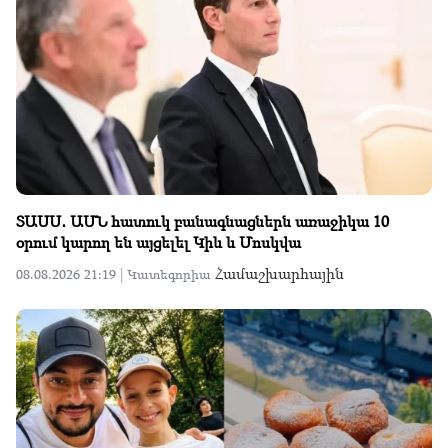
ՏԱՍՍ․ ԱՄՆ հատուկ բանագնացներն առաջիկա 10
օրում կարող են այցելել Կիև և Մոսկվա
Համաշխարհային
08.08.2026 21:19 |
Կատեգորիա