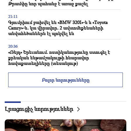
Թրամփը նոր պահանջ է առաջ քաշել
21:11
Գյումրիում բախվել են «BMW 320I»-ն և «Toyota
Camry»-ն․ կա վիրավոր․ 2 ավտոմեքենաների
անվահեծաններն էլ պոկվել են
20:36
«Ռեյդ» Երեւանում. ոստիկանությունը ստուգել է
քրեական ենթամշակույթի հնարավոր
հավաքատեղիները (տեսանյութ)
20:21
Բոլոր նորությունները
Գալյանը՝ Կառավարության ներկայացուցիչ ԱԺ-ում.
Գերմանիայում պայթուցիկով ԱԹՍ-ն խոցել է
ինքնաթիռ (տեսանյութ)
20:03
Լրացուցիչ նորություններ
7,4 մագնիտուդ հզորությամբ երկրաշարժ է տեղի
ունեցել Կոլումբիայում
19:45