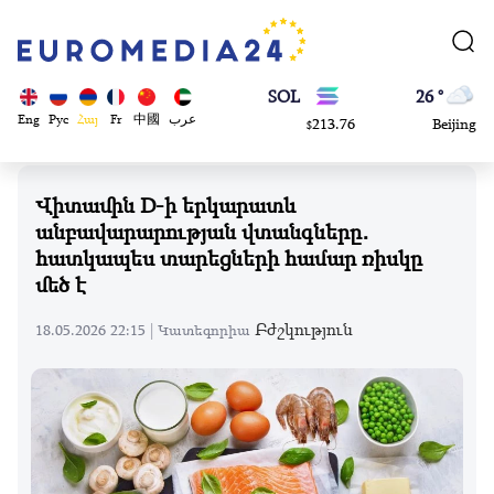
0.868816
Dubai
$
ETH
20 °
4608.63
London
$
SOL
26 °
Eng
Рус
Հայ
Fr
中國
عرب
213.76
Beijing
$
23 °
Brussels
Վիտամին D-ի երկարատև
16 °
անբավարարության վտանգները․
Rome
հատկապես տարեցների համար ռիսկը
23 °
մեծ է
Madrid
Բժշկություն
18.05.2026 22:15 |
Կատեգորիա