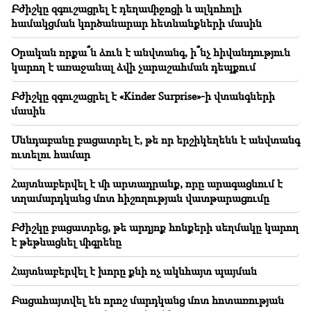
Բժիշկը զգուշացրել է դեղամիջոցի և ալկոհոլի
17:13
համակցման կործանարար հետևանքների մասին
Մարոկկոյի իշխանությունները թույլատրել են
միգրանտներին նավակով հատել Իսպանիայի հետ
Օրական որքա՞ն ձուն է անվտանգ, ի՞նչ հիվանդություն
սահմանը
կարող է առաջանալ ձվի չարաշահման դեպքում
17:03
Բժիշկը զգուշացրել է «Kinder Surprise»-ի վտանգների
Bild: Գերմանիայի Լայպցիգի օդանավակայանում
մասին
անօդաչու թռչող սարքի վրա ԴՆԹ հետքեր են
հայտնաբերվել
Սննդաբանը բացատրել է, թե որ երշիկեղենն է անվտանգ
ուտելու համար
16:37
Կարապետյանի թիմը կո՞ղմ է ՀՀ-ն ԵՄ-ին
Հայտնաբերվել է մի արտադրանք, որը արագացնում է
ինտեգրելուն
տղամարդկանց մոտ հիշողության վատթարացումը
16:07
Բժիշկը բացատրեց, թե արդյոք հոնքերի սեղմակը կարող
Քասախ համայնքի նախկին ղեկավարը 28 հողամաս
է թեթևացնել միգրենը
է օտարել. 6 անձ ձերբակալվել է
Հայտնաբերվել է խորը քնի ոչ ակնհայտ պայման
Բացահայտվել են որոշ մարդկանց մոտ հոտառության