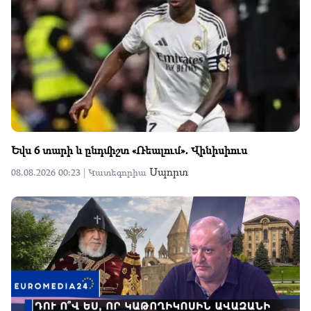
Եվս 6 տարի և ընդմիշտ «Ռեալում»․ Վինիսիուս
Սպորտ
08.08.2026 00:23 |
Կատեգորիա