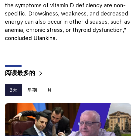
the symptoms of vitamin D deficiency are non-
specific. Drowsiness, weakness, and decreased
energy can also occur in other diseases, such as
anemia, chronic stress, or thyroid dysfunction,"
concluded Ulankina.
阅读最多的
3天
星期
月