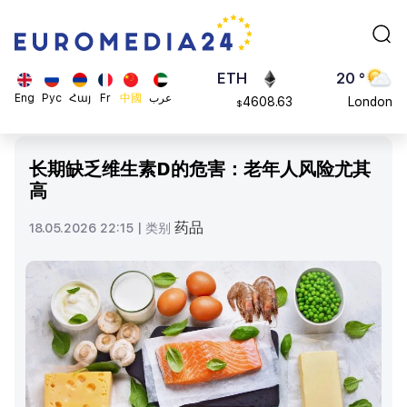
113082
Moscow
$
ADA
45 °
0.868816
Dubai
$
ETH
20 °
Eng
Рус
Հայ
Fr
中國
عرب
4608.63
London
$
SOL
26 °
213.76
Beijing
$
长期缺乏维生素D的危害：老年人风险尤其
23 °
高
Brussels
16 °
药品
18.05.2026 22:15 |
类别
Rome
23 °
Madrid