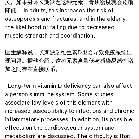
关。如果身体长期缺乏这种元素，骨质密度就会逐渐
降低。 In adults, this increases the risk of
osteoporosis and fractures, and in the elderly,
the likelihood of falling due to decreased
muscle strength and coordination.
医生解释说，长期缺乏维生素D也会导致免疫系统出
现问题。据他介绍，这种元素含量低与感染易感性增
加之间存在直接联系。
“Long-term vitamin D deficiency can also affect
a person's immune system. Some studies
associate low levels of this element with
increased susceptibility to infections and chronic
inflammatory processes. In addition, its possible
effects on the cardiovascular system and
metabolism are discussed. The difficulty is that