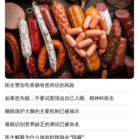
交部
20:00
台风“海豚”袭击中国
19:34
胡塞武装袭击了也门的马哈港。至少七人死亡 - 媒体
19:00
为了报仇，他们武装起来，伏击了兄弟俩的店铺。埃奇
米阿津的报复行为被阻止
18:34
医生警告吃香肠有患癌症的风险
亚美尼亚希望将与新加坡的关系提升到新的水平
如果您失眠，不要试图强迫自己入睡。精神科医生
18:00
我们将在很长一段时间内告别+35°C以上的气温。阿
睡眠保护大脑的主要机制已被揭示
齐兹扬
最能识别营养缺乏的测试已被命名
17:34
亚美尼亚的天气将发生巨大变化
医生解释为什么抽血时静脉会“隐藏”