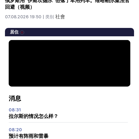
俄罗斯用“伊斯坎德尔”击落了军用列车。维哈帕尔案法官
回避（视频）
社會
07.08.2026 19:50 |
类别
居住
消息
08:31
拉尔斯的情况怎么样？
08:20
预计有阵雨和雷暴