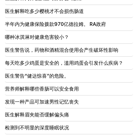
17:00
医生解释吃多少樱桃才不会损伤肠道
亚美尼亚使徒圣教会对国家税收委员会提起诉讼
半年内为健康保险拨款970亿德拉姆。 RA政府
16:34
达什塔万战斗的新细节。有逮捕行动
哪种冰淇淋对健康危害较小？
16:00
医生警告说，药物和酒精混合使用会产生破坏性影响
明天，埃里温和马泽斯的一些地址将在很长一段时间内
没有灯光
每天吃多少鸡蛋是安全的，滥用鸡蛋会引发什么疾病？
15:34
医生警告“健达惊喜”的危险。
亚美尼亚的主要问题不仅仅是尼科勒主义。与查玛赞
营养师解释哪些香肠可以安全食用
15:00
塞凡的紧急情况。细节：
发现一种产品可加速男性记忆丧​​失
14:34
医生解释眉夹能否缓解偏头痛
土耳其可以将美国弹道导弹转移到乌克兰。数量已知
检测到不明显的深度睡眠状况