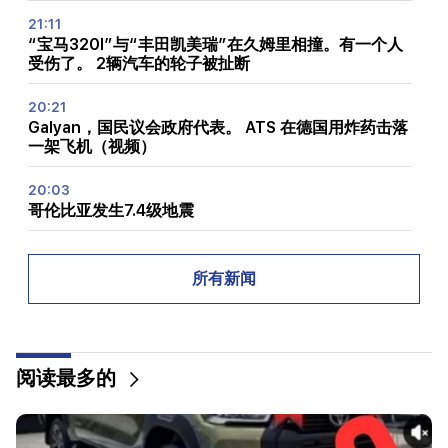
21:11
“宝马320I”与“丰田凯美瑞”在久姆里相撞。有一个人
受伤了。 2辆汽车的轮子被扯断
20:21
Galyan，国民议会政府代表。 ATS 在德国用炸药击落
一架飞机（视频）
20:03
哥伦比亚发生7.4级地震
19:45
普罗相在燃烧什么？内政部已详细说明
所有新闻
19:24
“我们被战斗的声音从睡梦中惊醒。”达什塔万的午夜
斗殴是如何开始的（视频）
阅读最多的
19:06
抢劫金·卡戴珊 (Kim Kardashian) 家的嫌疑人在洛杉
矶被捕