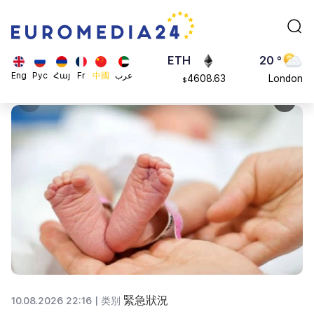
113082
Moscow
$
ADA
45 °
0.868816
Dubai
$
ETH
20 °
Eng
Рус
Հայ
Fr
中國
عرب
4608.63
London
$
SOL
26 °
213.76
Beijing
$
23 °
Brussels
16 °
Rome
23 °
Madrid
10
緊急狀況
10.08.2026 22:16 |
类别