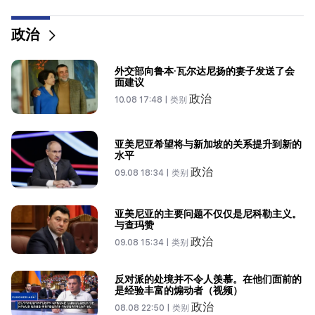
哪些支持？
政治
17:48
重要的
外交部向鲁本·瓦尔达尼扬的妻子发送了会面建议
外交部向鲁本·瓦尔达尼扬的妻子发送了会
17:13
面建议
摩洛哥当局允许移民乘船越过西班牙边境
政治
10.08 17:48 |
类别
17:03
图片报：德国莱比锡机场一架无人机上发现 DNA 痕迹
亚美尼亚希望将与新加坡的关系提升到新的
水平
15:51
政治
09.08 18:34 |
类别
Armen Ayvazyan 谈论他的书。 “弱小的盟友往往不
得不面对自己的命运。” 300年的历史正在重演
亚美尼亚的主要问题不仅仅是尼科勒主义。
与查玛赞
10:20
日本派出新飞机前往亚丁湾打击海盗
政治
09.08 15:34 |
类别
09:54
反对派的处境并不令人羡慕。在他们面前的
Hakob Badalyan：“犯罪情况没有改变，改变的只
是经验丰富的煽动者（视频）
是‘泡泡’和‘超级人’。”
政治
08.08 22:50 |
类别