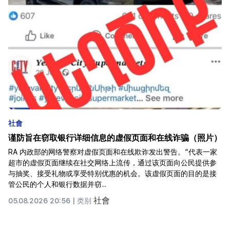
19:00
埃里温暂停了“Bamboo”的生产活动。三名访客被送
往医院
18:50
共查获醉酒司机482人。上周巡逻服务的结果
18:44
由于大雨，耶盖吉斯-赫尔蒙高速公路发生落石事件。
按
它已变得无法通行
不平衡和新成瘾的危险。 “事实”
18:35
《事实》日报写道：在以规范亚美尼亚和阿塞拜疆之间的经济关
土耳其亚美尼亚宗主教区支持所有亚美尼亚天主教徒
系、可能开放边界和恢复区域通讯等名义制定的政治议程中，贸易
关系的存在常常被视为关系进展的证明。逻辑看起来很简单。如果
18:14
说以前两国之间几乎没有合法贸...
阿拉姆·瓦尔德瓦尼安当选为国民议会副主席。世界上
最年长的总统失踪（视频）
按
06.08.2026 07:58 |
类别
17:58
从生育津贴到抵押贷款还款。国家为有孩子的家庭提供