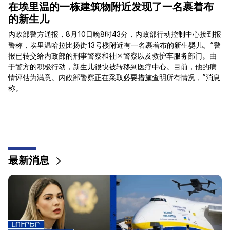
在埃里温的一栋建筑物附近发现了一名裹着布
的新生儿
视
内政部警方通报，8月10日晚8时43分，内政部行动控制中心接到报
部
警称，埃里温哈拉比扬街13号楼附近有一名裹着布的新生婴儿。“警
生
报已转交给内政部的刑事警察和社区警察以及救护车服务部门。由
结
于警方的积极行动，新生儿很快被转移到医疗中心。目前，他的病
调
情评估为满意。内政部警察正在采取必要措施查明所有情况，”消息
带
称。
最新消息