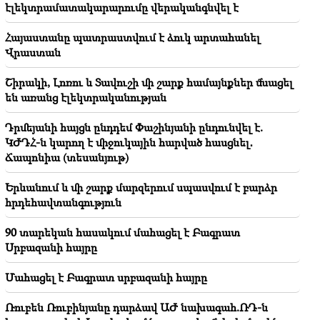
էլեկտրամատակարարումը վերականգնվել է
18:35
Ռուսաստանը պատրաստ է շարունակել
Հայաստանը պատրաստվում է ձուկ արտահանել
Հայաստանի երկաթուղիների կոնցեսիոն
Վրաստան
կառավարումը. Օվերչուկ
Շիրակի, Լոռու և Տավուշի մի շարք համայնքներ մնացել
18:21
են առանց էլեկտրականության
Հայաստանյան ապրանքների՝ ՌԴ շուկա
արտահանման անհիմն սահմանափակումները
Դրմեյանի հայցն ընդդեմ Փաշինյանի ընդունվել է.
մտահոգիչ են. Ռուբինյանը՝ Մատվիենկոյին
ԿԺԴՀ-ն կարող է միջուկային հարված հասցնել․
Ճապոնիա (տեսանյութ)
Երևանում և մի շարք մարզերում սպասվում է բարձր
հրդեհավտանգություն
90 տարեկան հասակում մահացել է Բագրատ
Սրբազանի հայրը
Մահացել է Բագրատ սրբազանի հայրը
Ռուբեն Ռուբինյանը դարձավ ԱԺ նախագահ.ՌԴ-ն