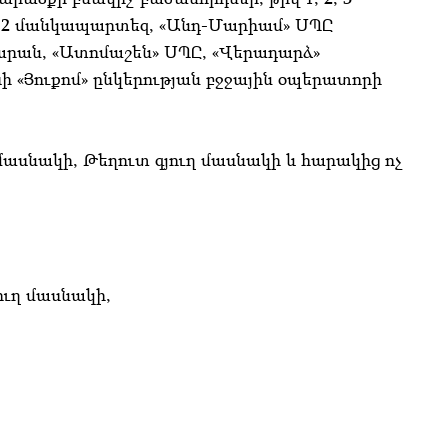
վ 2 մանկապարտեզ, «Անդ-Մարիամ» ՍՊԸ
րան, «Ատոմաշեն» ՍՊԸ, «Վերադարձ»
 «Յուքոմ» ընկերության բջջային օպերատորի
 մասնակի, Թեղուտ գյուղ մասնակի և հարակից ոչ
ուղ մասնակի,