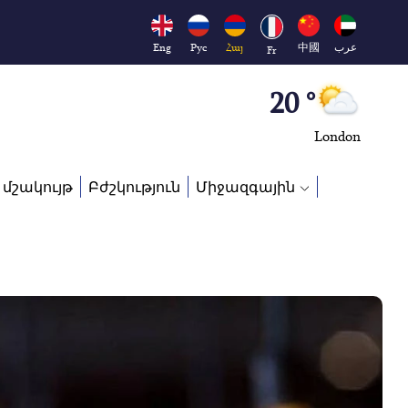
Moscow
45 °
Eng
Рус
Հայ
中國
عرب
Fr
Dubai
20 °
London
26 °
 մշակույթ
Բժշկություն
Միջազգային
Beijing
23 °
Brussels
16 °
Rome
23 °
Madrid