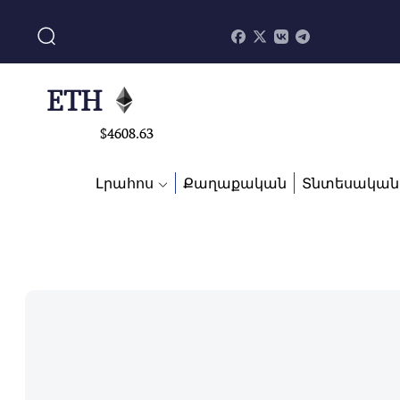
$
113082
ADA
$
0.868816
ETH
$
4608.63
SOL
Լրահոս
Քաղաքական
Տնտեսական
$
213.76