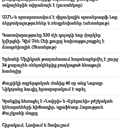
20:21
տվյալներին տիրանալն է (լուսանկար)
Եթե նման գործելակերպը շարունակվի ՌԴ-ն իր
զբոսաշրջիկներին խորհուրդ կտա չայցելել
ԱՄՆ-ն պատրաստվում է միջուկային պատերազմի.Նոր
Հայաստան. Մատվիենկո
ձերբակալություններ և ռեպրեսիաներ (տեսանյութ)
20:05
Կառավարությունը 320 մլն դոլարի նոր վարկեր
Նոր մեղադրանք՝ Գագիկ Ծառուկյանին. Թրամփը
կվերցնի. Կիմ Չեն Ընի քույրը նախազգուշացրել է
ընտրել է իր իրավահաջորդին (տեսանյութ)
Ճապոնիային (Տեսանյութ)
19:46
Երևանի Սիլիկյան թաղամասում հայտնաբերվել է շուրջ
Գումարը կհոսի այս կենդանակերպի նշանների
34 քարաշեն սենյակներից բաղկացած հնագույն
ձեռքը. ո՞վ կհարստանա
համալիր
19:37
Կարևոր
Քույրիկի ողբերգական մահից 40 օր անց Նորայր
Ազատություն Բաքվի բանտերում գտնվող բոլոր
հայերին․ Աբրահամյան
Նիկոյանը հուզիչ հրապարակում է արել
Կյանքից հեռացել է «Նաիրի» և «Էրեբունի» բժշկական
19:28
Կարևոր
կենտրոնների հիմնադիր, պրոֆեսոր Հարություն
Ձեր առաջնորդությամբ ՀՀ Կառավարությունը
կշարունակի կառուցողական դեր խաղալ
Քուշկյանի մայրը
տարածաշրջանային խաղաղության գործում.
Գուտերեշը՝ Փաշինյանին
Շիրակում, Լոռիում և Տավուշում