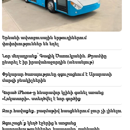
փոփոխություններ են եղել
21:30
Զոհասեղանին երևանցու կյանքն է․ Վարդանյանը՝
Երևանի օդի որակի մասին (տեսանյութ)
Երևանի ավտոբուսային երթուղիներում
21:16
փոփոխություններ են եղել
Այս ձևով ինձ փորձում են լռեցնել, քանի որ ԱԺ-ում
դա նրանց չի հաջողվում․ Էդգար Ղազարյան
Նոր մեղադրանք՝ Գագիկ Ծառուկյանին. Թրամփը
ընտրել է իր իրավահաջորդին (տեսանյութ)
20:50
Կոչ ենք անում իշխանություններին առաջնորդվել
Փրկարար ծառայությունը զգուշացնում է Արարատի
բացառապես օրինականության սկզբունքներով.
մարզի բնակիչներին
բարձրաստիճան հոգեւորականների
հայտարարությունը
Կորած iPhone-ը հնարավոր կլինի գտնել առանց
«Լոկատորի»․ ստեղծվել է նոր գործիք
20:30
Քոչարյանի, Սարգսյանի, Տեր-Պետրոսյանի
Ջուր հավաքեք․ բազմաթիվ հասցեներում ջուր չի լինելու
«ինադու». էս իշխանությունը հանուն երկրի ոչինչ չի
անում (տեսանյութ)
Զգուշացե՛ք կեղծ էջերից և առցանց
խարդախություններից, նպատակը՝ բանկային