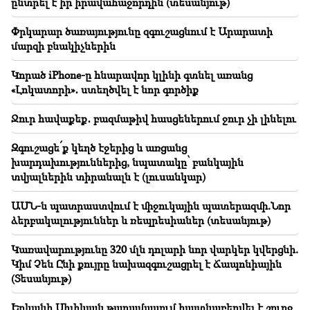
ընտրել է իր իրավահաջորդին (տեսանյութ)
23:19
Զելենսկին առաջին անգամ ժամանել է Սերբիա․
Փրկարար ծառայությունը զգուշացնում է Արարատի
սպասվում են կարևոր բանակցություններ Վուչիչի
մարզի բնակիչներին
հետ
Կորած iPhone-ը հնարավոր կլինի գտնել առանց
23:00
«Լոկատորի»․ ստեղծվել է նոր գործիք
Մեր զինված ուժերը ցույց տվեցին իրենց
կարողությունները աշխարհի ամենաթանկ բանակի
դեմ. Իրանի ԱԳ նախարար
Ջուր հավաքեք․ բազմաթիվ հասցեներում ջուր չի լինելու
Զգուշացե՛ք կեղծ էջերից և առցանց
22:30
Կաթողիկոսը չպետք է հայկական դատարանի առջև
խարդախություններից, նպատակը՝ բանկային
կանգնի ու վե՛րջ, մնացածը քննարկման հարց չի․
տվյալներին տիրանալն է (լուսանկար)
փաստաբան (տեսանյութ)
ԱՄՆ-ն պատրաստվում է միջուկային պատերազմի.Նոր
21:42
ձերբակալություններ և ռեպրեսիաներ (տեսանյութ)
Հայտնի են դարձել Թաիլանդի դպրոցի հրաձգության
ժամանակ զոհվածների մասին մանրամասները
Կառավարությունը 320 մլն դոլարի նոր վարկեր կվերցնի.
Կիմ Չեն Ընի քույրը նախազգուշացրել է Ճապոնիային
21:30
(Տեսանյութ)
Ո՞ւր կորավ հայի պահանջատեր տեսակը․ Կարինե
Նալչաջյանը՝ հայի հոգեկերտվածքի, ազգային
Երևանի Սիլիկյան թաղամասում հայտնաբերվել է շուրջ