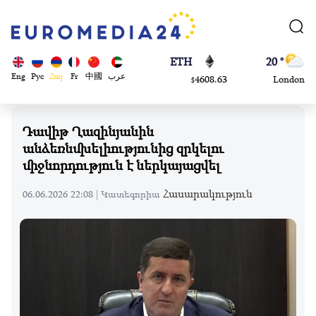
113082
Moscow
$
ADA
45 °
0.868816
Dubai
$
ETH
20 °
Eng
Рус
Հայ
Fr
中國
عرب
4608.63
London
$
SOL
26 °
213.76
Beijing
$
Դավիթ Ղազինյանին
23 °
անձեռնմխելիությունից զրկելու
Brussels
միջնորդություն է ներկայացվել
16 °
Rome
Հասարակություն
06.06.2026 22:08 |
Կատեգորիա
23 °
Madrid