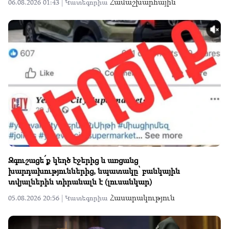
Համաշխարհային
06.08.2026 01:43 |
Կատեգորիա
Զգուշացե՛ք կեղծ էջերից և առցանց
խարդախություններից, նպատակը՝ բանկային
տվյալներին տիրանալն է (լուսանկար)
Հասարակություն
05.08.2026 20:56 |
Կատեգորիա