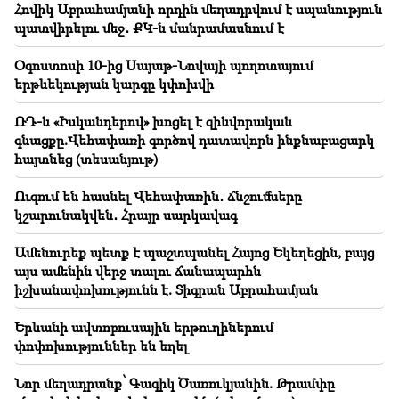
Հովիկ Աբրահամյանի որդին մեղադրվում է սպանություն
համախոհների նկատմամբ․ «Հրապարակ»
պատվիրելու մեջ․ ՔԿ-ն մանրամասնում է
09:13
Օգոստոսի 10-ից Սայաթ-Նովայի պողոտայում
Աղվան Վարդանյանը մեկուսացած է
երթևեկության կարգը կփոխվի
խմբակցությունից․ «Ժողովուրդ»
ՌԴ-ն «Իսկանդերով» խոցել է զինվորական
09:05
գնացքը.Վեհափառի գործով դատավորն ինքնաբացարկ
«Հրապարակ». Խիստ զգուշացրել են՝ ոչ մեկին չասել
հայտնեց (տեսանյութ)
պարգեւավճարի չափը, սպառնացել ազատել
Ուզում են հասնել Վեհափառին․ ճնշումները
08:59
կշարունակվեն․ Հրայր սարկավագ
«Հրապարակ». Հեռացող պատգամավորների հաշվին
5 մլն դրամ գումար է փոխանցվել
Ամենուրեք պետք է պաշտպանել Հայոց Եկեղեցին, բայց
այս ամենին վերջ տալու ճանապարհն
00:23
իշխանափոխությունն է. Տիգրան Աբրահամյան
Եվս 6 տարի և ընդմիշտ «Ռեալում»․ Վինիսիուս
Երևանի ավտոբուսային երթուղիներում
00:09
փոփոխություններ են եղել
«Դոլֆին» թայֆունը շարժվում է դեպի Չինաստան․
վտանգի տակ է մինչև 30 միլիոն մարդ
Նոր մեղադրանք՝ Գագիկ Ծառուկյանին. Թրամփը