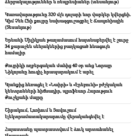
ձերբակալություններ և ռեպրեսիաներ (տեսանյութ)
Մինվոդիում կասեցվել է 16 միլիոն ռուբլու
անօրինական տեղափոխումը Հայաստան
Կառավարությունը 320 մլն դոլարի նոր վարկեր կվերցնի.
Կիմ Չեն Ընի քույրը նախազգուշացրել է Ճապոնիային
18:30
(Տեսանյութ)
Տաթև համայնքի նախկին ղեկավար Մուրադ
Սիմոնյանից կբռնագանձվի 4 միլիոն 454 հազար
դրամ
Երևանի Սիլիկյան թաղամասում հայտնաբերվել է շուրջ
34 քարաշեն սենյակներից բաղկացած հնագույն
համալիր
18:19
Բելառուսին պակասում է ԽՍՀՄ-ի կառավարման
համակարգը. Լուկաշենկո
Քույրիկի ողբերգական մահից 40 օր անց Նորայր
Նիկոյանը հուզիչ հրապարակում է արել
Կյանքից հեռացել է «Նաիրի» և «Էրեբունի» բժշկական
կենտրոնների հիմնադիր, պրոֆեսոր Հարություն
Քուշկյանի մայրը
Շիրակում, Լոռիում և Տավուշում
էլեկտրամատակարարումը վերականգնվել է
Հայաստանը պատրաստվում է ձուկ արտահանել
Վրաստան