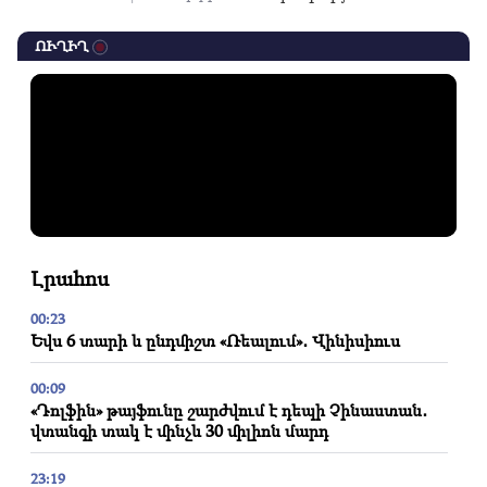
ՈՒՂԻՂ
Լրահոս
00:23
Եվս 6 տարի և ընդմիշտ «Ռեալում»․ Վինիսիուս
00:09
«Դոլֆին» թայֆունը շարժվում է դեպի Չինաստան․
վտանգի տակ է մինչև 30 միլիոն մարդ
23:19