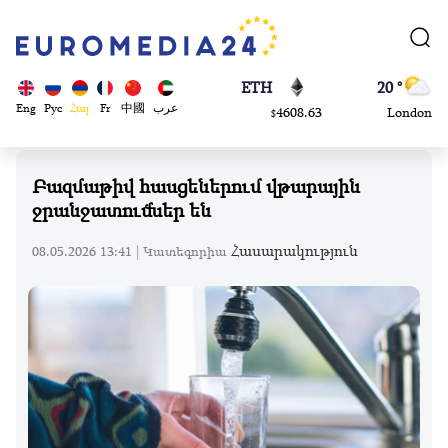
113082
Moscow
$
ADA
45 °
0.868816
Dubai
$
ETH
20 °
Eng
Рус
Հայ
Fr
中國
عرب
4608.63
London
$
SOL
26 °
213.76
Beijing
$
Բազմաթիվ հասցեներում վթարային
23 °
ջրանջատումներ են
Brussels
16 °
Հասարակություն
08.05.2026 13:41 |
Կատեգորիա
Rome
23 °
Madrid