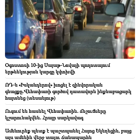
21:25
Հորմուզի նեղուցը կարող է կորցնել իր
ռազմավարական նշանակությունը
21:10
Ստեփանավանում ռուս կինը փորձել է
ինքնասպանություն գործել
20:54
Օգոստոսի 10-ից Սայաթ-Նովայի պողոտայում
Կաթողիկոսը՝ մեղադրյալի աթոռին․ ի՞նչ են
երթևեկության կարգը կփոխվի
մտածում քաղաքացիները (տեսանյութ)
ՌԴ-ն «Իսկանդերով» խոցել է զինվորական
20:30
գնացքը.Վեհափառի գործով դատավորն ինքնաբացարկ
Ալեն Սիմոնյանից հետո հաջորդը Հայկ Կոնջորյանն
հայտնեց (տեսանյութ)
է․ նրա մասին «սլիվները» ՔՊ-ն է կազմակերպում
(տեսանյութ)
Ուզում են հասնել Վեհափառին․ ճնշումները
կշարունակվեն․ Հրայր սարկավագ
20:17
Օգոստոսի 10-ից Սայաթ-Նովայի պողոտայում
Ամենուրեք պետք է պաշտպանել Հայոց Եկեղեցին, բայց
երթևեկության կարգը կփոխվի
այս ամենին վերջ տալու ճանապարհն