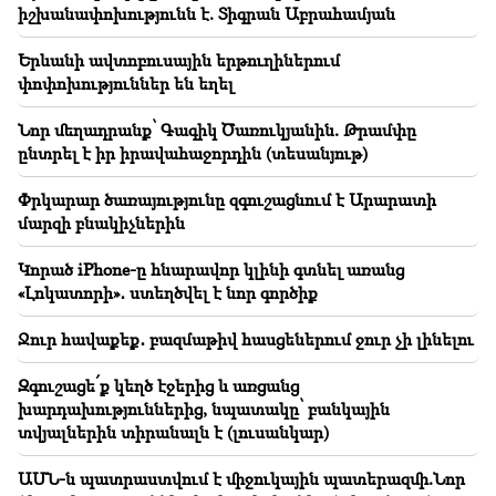
իշխանափոխությունն է. Տիգրան Աբրահամյան
20:00
Աննկարագրելի հպարտություն էր, երբ Բաքվում
Երևանի ավտոբուսային երթուղիներում
հնչեց ՀՀ օրհներգը․ Ժաննա Անդրեասյան
փոփոխություններ են եղել
19:50
Նոր մեղադրանք՝ Գագիկ Ծառուկյանին. Թրամփը
ՌԴ-ն «Իսկանդերով» խոցել է զինվորական
ընտրել է իր իրավահաջորդին (տեսանյութ)
գնացքը.Վեհափառի գործով դատավորն
ինքնաբացարկ հայտնեց (տեսանյութ)
Փրկարար ծառայությունը զգուշացնում է Արարատի
մարզի բնակիչներին
19:38
Դատավորը հայ էր․ Նարեկ Կարապետյան
Կորած iPhone-ը հնարավոր կլինի գտնել առանց
«Լոկատորի»․ ստեղծվել է նոր գործիք
19:17
Կարևոր
Երևի փոստը լավ չի աշխատում․ Նաթան սրբազանը՝
Ջուր հավաքեք․ բազմաթիվ հասցեներում ջուր չի լինելու
Պոլսո պատրիարքի լռության մասին
Զգուշացե՛ք կեղծ էջերից և առցանց
19:01
խարդախություններից, նպատակը՝ բանկային
ԱՄՆ-ում Facebook-ին և Instagram-ին տուգանել են
տվյալներին տիրանալն է (լուսանկար)
567 մլն դոլարով
ԱՄՆ-ն պատրաստվում է միջուկային պատերազմի.Նոր
18:51