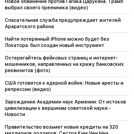
19:36
Новое обвинение против Гагика Царукяна. Трамп
Большой пожар в одной из многоэтажек
выбрал своего преемника (видео)
Саят-Нова. Жители были эвакуированы
Спасательная служба предупреждает жителей
19:34
Араратского района
Важный
Правозащитник считает доклад КС в
отношении Аргама Абрамяна неприемлемым
Найти потерянный iPhone можно будет без
Локатора. был создан новый инструмент
19:06
Разыскивается в рамках возбужденного
Остерегайтесь фейковых страниц и интернет-
уголовного дела
мошенников, направленных на кражу банковских
реквизитов (фото)
18:44
Рубио: США выделили 201 миллион долларов
США готовятся к ядерной войне: Новые аресты и
на развитие ТРИПП и Среднего коридора
репрессии (видео)
Зарождение Академии наук Армении: От истоков
цивилизации к вершинам советской науки -
Новости
Правительство возьмет новые кредиты на 320
миллионов долларов. Сестра Ким Чен Ына