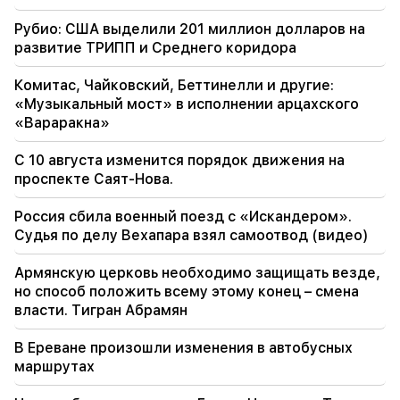
21:56
Рубио: США выделили 201 миллион долларов на
«Преступник хотел пончик из больницы». Гор
развитие ТРИПП и Среднего коридора
Акопян своими руками сделал пончики для
сына (видео)
Комитас, Чайковский, Беттинелли и другие:
«Музыкальный мост» в исполнении арцахского
21:19
«Вараракна»
ТАСС: Спецпредставители США могут
посетить Киев и Москву в ближайшие 10 дней
С 10 августа изменится порядок движения на
проспекте Саят-Нова.
20:57
Влиятельных лиц оштрафуют на 5000
долларов за политическую рекламу
Россия сбила военный поезд с «Искандером».
Судья по делу Вехапара взял самоотвод (видео)
20:38
Кто ты такой, чтобы называть католикоса по
Армянскую церковь необходимо защищать везде,
имени омута? Амалян (видео)
но способ положить всему этому конец – смена
власти. Тигран Абрамян
20:20
Деньги потекут рекой. Эти три знака зодиака
В Ереване произошли изменения в автобусных
разбогатеют в конце августа
маршрутах