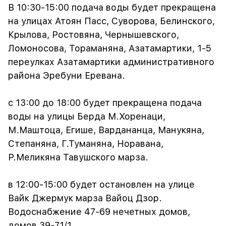
В 10:30-15:00 подача воды будет прекращена
на улицах Атоян Пасс, Суворова, Белинского,
Крылова, Ростовяна, Чернышевского,
Ломоносова, Тораманяна, Азатамартики, 1-5
переулках Азатамартики административного
района Эребуни Еревана.
с 13:00 до 18:00 будет прекращена подача
воды на улицы Берда М.Хоренаци,
М.Маштоца, Егише, Вардананца, Манукяна,
Степаняна, Г.Туманяна, Норавана,
Р.Меликяна Тавушского марза.
в 12:00-15:00 будет остановлен на улице
Вайк Джермук марза Вайоц Дзор.
Водоснабжение 47-69 нечетных домов,
домов 39-71/1.