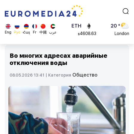
113082
Moscow
$
ADA
45 °
0.868816
Dubai
$
ETH
20 °
Eng
Рус
Հայ
Fr
中國
عرب
4608.63
London
$
SOL
26 °
213.76
Beijing
$
Во многих адресах аварийные
23 °
отключения воды
Brussels
16 °
Общество
08.05.2026 13:41 |
Категория
Rome
23 °
Madrid