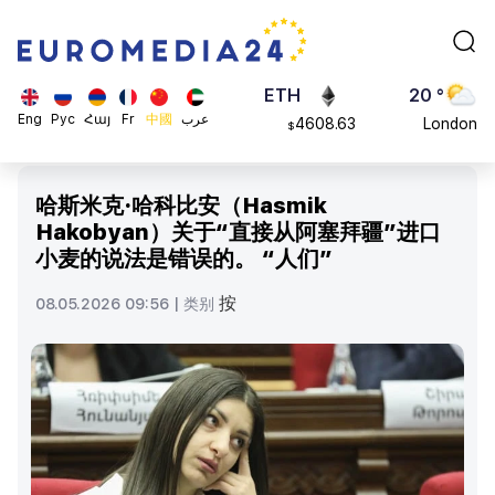
113082
Moscow
$
ADA
45 °
0.868816
Dubai
$
ETH
20 °
Eng
Рус
Հայ
Fr
中國
عرب
4608.63
London
$
SOL
26 °
213.76
Beijing
$
哈斯米克·哈科比安（Hasmik
23 °
Hakobyan）关于“直接从阿塞拜疆”进口
Brussels
小麦的说法是错误的。 “人们”
16 °
Rome
按
08.05.2026 09:56 |
类别
23 °
Madrid