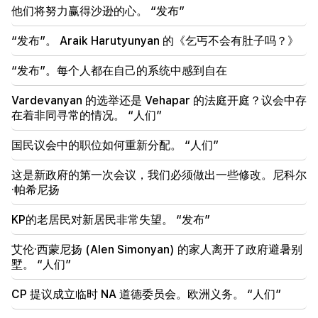
埃里温的生命已登上神坛。 Vardanyan 谈埃里温的空
他们将努力赢得沙逊的心。 “发布”
气质量（视频）
“发布”。 Araik Harutyunyan 的《乞丐不会有肚子吗？》
21:16
他们试图以这种方式让我保持沉默，因为他们在国民议
“发布”。每个人都在自己的系统中感到自在
会中没有成功。埃德加·加扎里安
Vardevanyan 的选举还是 Vehapar 的法庭开庭？议会中存
20:30
在着非同寻常的情况。 “人们”
Kocharyan、Sargsyan、Ter-Petrosyan 的
“innadu”。这个政府没有为国家做任何事（视频）
国民议会中的职位如何重新分配。 “人们”
20:05
这是新政府的第一次会议，我们必须做出一些修改。尼科尔
针对 Gagik Tsarukyan 的新指控。特朗普选择了他的
·帕希尼扬
继任者（视频）
KP的老居民对新居民非常失望。 “发布”
19:37
重要的
巴库监狱中的所有亚美尼亚人都享有自由。亚伯拉罕米
艾伦·西蒙尼扬 (Alen Simonyan) 的家人离开了政府避暑别
扬
墅。 “人们”
19:28
重要的
CP 提议成立临时 NA 道德委员会。欧洲义务。 “人们”
在你的领导下，拉阿政府将继续为地区和平发挥建设性
作用。古特雷斯飞往帕希尼扬