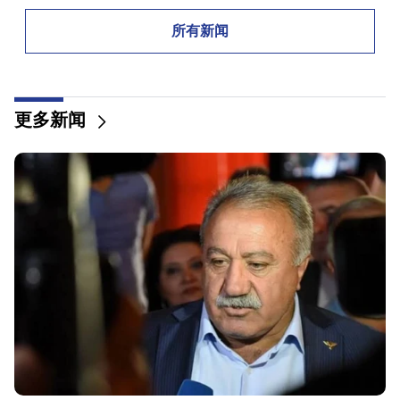
08:00
所有新闻
国民议会中的职位如何重新分配。 “人们”
00:24
Anahit Kirakosyan 和她的前夫为女儿的婚礼准备的
更多新闻
昂贵礼物（视频）
23:58
佩泽什基安感谢邻国对伊朗的支持
22:58
机上13名乘客受伤。印度
22:09
埃里温西利基扬区附近的一个垃圾填埋场发生大火
21:48
埃里温 巴士路线有变化
21:30