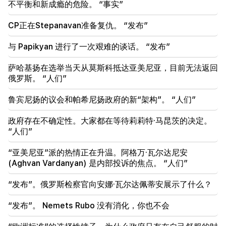
不平衡和新成瘾的危险。 “事实”
18:35
CP正在Stepanavan准备复仇。 “发布”
俄罗斯准备继续对亚美尼亚铁路进行特许经营。奥弗丘
克
与 Papikyan 进行了一次艰难的谈话。 “发布”
18:21
萨哈基扬在选举当天从莫斯科抵达亚美尼亚，目前无法返回
亚美尼亚产品向俄罗斯市场出口的不合理限制令人担
俄罗斯。 “人们”
忧。鲁宾扬 到 马特维延科
鲁宾尼扬的议会和帕希尼扬政府的新“架构”。 “人们”
18:11
努巴拉申垃圾填埋场发生的悲惨事件
政府存在不确定性。大家都在等待莉莉特·马昆茨的决定。
“人们”
“亚美尼亚”派的热情正在升温。阿格万·瓦尔达尼安
(Aghvan Vardanyan) 是内部投诉的焦点。 “人们”
“发布”。俄罗斯检察官向安娜·瓦尔达佩蒂安展示了什么？
“发布”。 Nemets Rubo 没有消化，你也不会