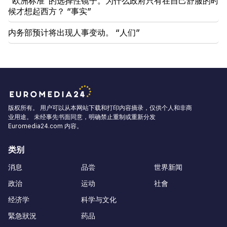
“欧洲标准”的选择性镜子。为什么政府只有在自己舒服的时
候才想起西方？ “事实”
内务部预计将出现人事变动。 “人们”
版权所有。 用户可以从本网站下载和打印内容摘录，仅供个人和非商
业用途。 未经事先书面同意，明确禁止重制或重新分发
Euromedia24.com 内容。
类别
消息
品尝
世界新闻
政治
运动
社會
经济学
科学与文化
緊急狀況
药品