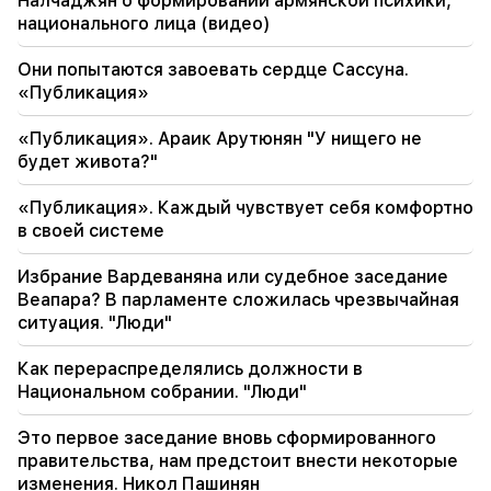
Налчаджян о формировании армянской психики,
19:36
национального лица (видео)
Большой пожар в одной из многоэтажек
Саят-Нова. Жители были эвакуированы
Они попытаются завоевать сердце Сассуна.
«Публикация»
19:34
Важный
Правозащитник считает доклад КС в
«Публикация». Араик Арутюнян "У нищего не
отношении Аргама Абрамяна неприемлемым
будет живота?"
19:06
«Публикация». Каждый чувствует себя комфортно
Разыскивается в рамках возбужденного
в своей системе
уголовного дела
Избрание Вардеваняна или судебное заседание
18:44
Веапара? В парламенте сложилась чрезвычайная
Рубио: США выделили 201 миллион долларов
ситуация. "Люди"
на развитие ТРИПП и Среднего коридора
Как перераспределялись должности в
18:34
Национальном собрании. "Люди"
Я готов работать над развитием
двусторонних отношений. Министр
Это первое заседание вновь сформированного
иностранных дел Китая Мирзоян
правительства, нам предстоит внести некоторые
изменения. Никол Пашинян
18:00