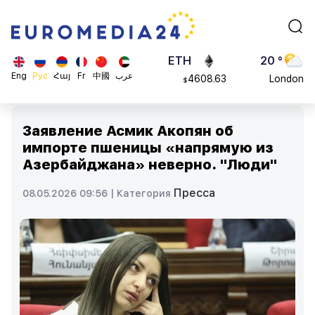
113082
Moscow
$
ADA
45 °
0.868816
Dubai
$
ETH
20 °
Eng
Рус
Հայ
Fr
中國
عرب
4608.63
London
$
SOL
26 °
213.76
Beijing
$
Заявление Асмик Акопян об
23 °
импорте пшеницы «напрямую из
Brussels
Азербайджана» неверно. "Люди"
16 °
Rome
Пресса
08.05.2026 09:56 |
Категория
23 °
Madrid