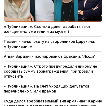
21:56
«Преступник хотел пончик из больницы». Гор
Акопян своими руками сделал пончики для
сына (видео)
«Публикация». Сколько денег зарабатывают
21:19
женщины-служители и их мужья?
ТАСС: Спецпредставители США могут
посетить Киев и Москву в ближайшие 10 дней
Пашинян начал охоту на сторонников Царукяна.
«Публикация»
20:57
Влиятельных лиц оштрафуют на 5000
Агван Варданян изолирован от фракции. "Люди"
долларов за политическую рекламу
«Публикация». Строго предупредили никому не
20:38
сообщать сумму вознаграждения, пригрозили
Кто ты такой, чтобы называть католикоса по
отпустить
имени омута? Амалян (видео)
«Публикация». На счет уходящих депутатов
20:20
перечислено 5 млн драмов
Деньги потекут рекой. Эти три знака зодиака
разбогатеют в конце августа
Куда делся требовательный тип армянина? Карине