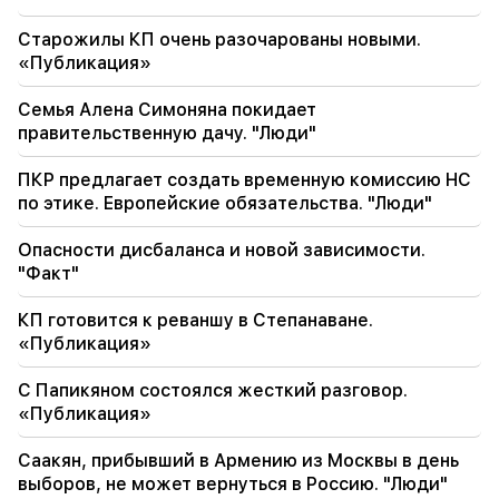
Я должен доказать, что я достоин на поле.
Старожилы КП очень разочарованы новыми.
Мхитарян о своем будущем в «Интере».
«Публикация»
Семья Алена Симоняна покидает
правительственную дачу. "Люди"
ПКР предлагает создать временную комиссию НС
по этике. Европейские обязательства. "Люди"
Опасности дисбаланса и новой зависимости.
"Факт"
КП готовится к реваншу в Степанаване.
«Публикация»
С Папикяном состоялся жесткий разговор.
«Публикация»
Саакян, прибывший в Армению из Москвы в день
выборов, не может вернуться в Россию. "Люди"