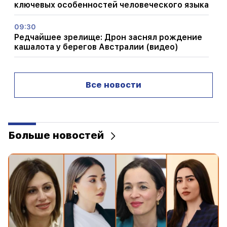
ключевых особенностей человеческого языка
09:30
Редчайшее зрелище: Дрон заснял рождение
кашалота у берегов Австралии (видео)
01:49
Аргам Абрамян был задержан на два месяца
Все новости
00:17
Во многих адресах еще долго не будет газа
Больше новостей
23:50
Какая погода в ближайшие дни?
23:01
Трагический инцидент в Ереване
22:50
Положение оппозиции незавидное. перед
ними опытные демагоги (видео)