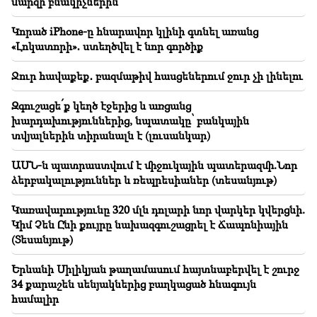
մարզի բնակիչներին
բոլոր ինստիտուտները
Կորած iPhone-ը հնարավոր կլինի գտնել առանց
16:59
«Լոկատորի»․ ստեղծվել է նոր գործիք
Դատավորը հրաժարվեց Կաթողիկոսի և
եպիսկոպոսների «գործը» քննելուց
Ջուր հավաքեք․ բազմաթիվ հասցեներում ջուր չի լինելու
16:13
Զգուշացե՛ք կեղծ էջերից և առցանց
Սա ստորություն ու նվաստացման տեսարաններ են.
խարդախություններից, նպատակը՝ բանկային
Աննա Մկրտչյան
տվյալներին տիրանալն է (լուսանկար)
16:11
ԱՄՆ-ն պատրաստվում է միջուկային պատերազմի.Նոր
Հայի ողնաշարը չե՛ն կոտրի․ Կաթողիկոսին չե՞ն
ձերբակալություններ և ռեպրեսիաներ (տեսանյութ)
դատի
Կառավարությունը 320 մլն դոլարի նոր վարկեր կվերցնի.
16:10
Կիմ Չեն Ընի քույրը նախազգուշացրել է Ճապոնիային
Հարց եմ ուղղում Նիկոլ Փաշինյանին և գլխավոր
(Տեսանյութ)
դատախազին. քաղաքացի
Երևանի Սիլիկյան թաղամասում հայտնաբերվել է շուրջ
16:00
34 քարաշեն սենյակներից բաղկացած հնագույն
ՈՒՂԻՂ․ Ամենայն հայոց կաթողիկոսը կանչվել է
համալիր
դատարան. ապօրինի քրեական հետապնդման
շուրջ նոր զարգացումներ