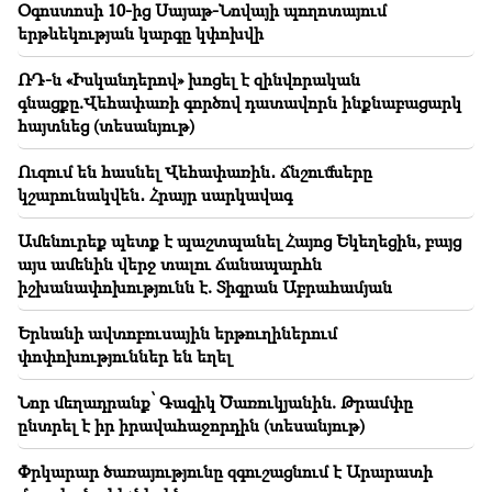
անօրինական տեղափոխումը Հայաստան
Օգոստոսի 10-ից Սայաթ-Նովայի պողոտայում
երթևեկության կարգը կփոխվի
18:30
Տաթև համայնքի նախկին ղեկավար Մուրադ
ՌԴ-ն «Իսկանդերով» խոցել է զինվորական
Սիմոնյանից կբռնագանձվի 4 միլիոն 454 հազար
գնացքը.Վեհափառի գործով դատավորն ինքնաբացարկ
դրամ
հայտնեց (տեսանյութ)
18:19
Ուզում են հասնել Վեհափառին․ ճնշումները
Բելառուսին պակասում է ԽՍՀՄ-ի կառավարման
կշարունակվեն․ Հրայր սարկավագ
համակարգը. Լուկաշենկո
Ամենուրեք պետք է պաշտպանել Հայոց Եկեղեցին, բայց
18:08
այս ամենին վերջ տալու ճանապարհն
Մեկ ամսում՝ ավելի քան 400 հազար քմ ոչնչացված
իշխանափոխությունն է. Տիգրան Աբրահամյան
պահեստ․ հարյուրավոր ձեռնարկատերեր են տուժել
Երևանի ավտոբուսային երթուղիներում
17:09
փոփոխություններ են եղել
Պատկերացնու՞մ եք՝ Հռոմի պապին տանեին
դատարան. Արթուր Խաչատրյան
Նոր մեղադրանք՝ Գագիկ Ծառուկյանին. Թրամփը
ընտրել է իր իրավահաջորդին (տեսանյութ)
17:01
Ինչպես բոլոր դիկտատորները, Փաշինյանը
Փրկարար ծառայությունը զգուշացնում է Արարատի
փորձում է վերացնել եկեղեցին, երկրում առկա