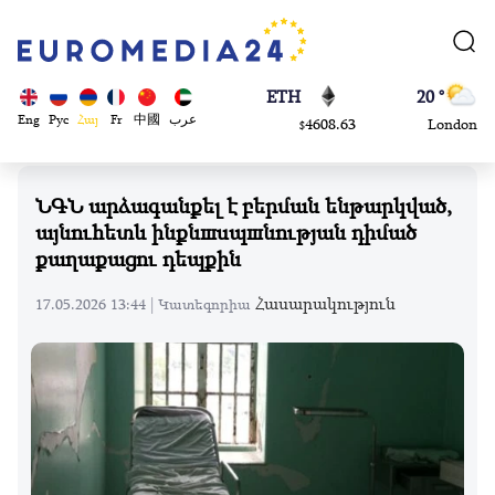
113082
Moscow
$
ADA
45 °
0.868816
Dubai
$
ETH
20 °
Eng
Рус
Հայ
Fr
中國
عرب
4608.63
London
$
SOL
26 °
213.76
Beijing
$
ՆԳՆ արձագանքել է բերման ենթարկված,
23 °
այնուհետև ինքնшuպшնության դիմած
Brussels
քաղաքացու դեպքին
16 °
Rome
Հասարակություն
17.05.2026 13:44 |
Կատեգորիա
23 °
Madrid