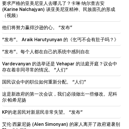
要求严格的亚美尼亚人去哪儿了？卡琳·纳尔查吉安
19:50
(Karine Nalchajyan) 谈亚美尼亚精神、民族面孔的形成
俄罗斯用“伊斯坎德尔”击落了军用列车。维哈帕尔案
（视频）
法官回避（视频）
他们将努力赢得沙逊的心。 “发布”
19:38
法官是亚美尼亚人。纳雷克·卡拉佩延
“发布”。 Araik Harutyunyan 的《乞丐不会有肚子吗？》
19:17
重要的
“发布”。每个人都在自己的系统中感到自在
也许邮件功能不太好。内森主教谈君士坦丁堡宗主教
的沉默
Vardevanyan 的选举还是 Vehapar 的法庭开庭？议会中
存在着非同寻常的情况。 “人们”
19:01
在美国，Facebook和Instagram被罚款5.67亿美元
国民议会中的职位如何重新分配。 “人们”
18:51
这是新政府的第一次会议，我们必须做出一些修改。尼科
明沃迪暂停向亚美尼亚非法转移1600万卢布
尔·帕希尼扬
18:30
KP的老居民对新居民非常失望。 “发布”
Tatev社区前负责人Murad Simonyan将被没收400
万45.4万德拉姆
艾伦·西蒙尼扬 (Alen Simonyan) 的家人离开了政府避暑别