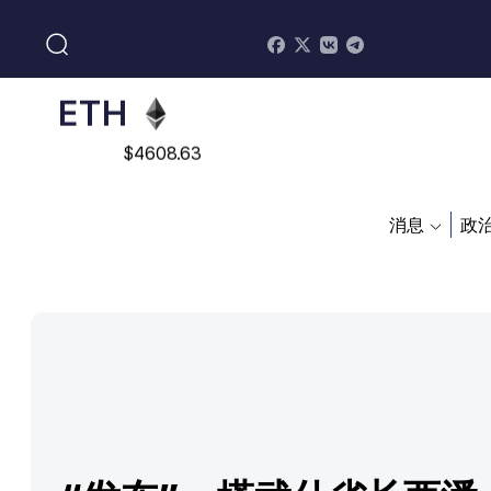
$
0.868816
ETH
$
4608.63
SOL
$
213.76
消息
政