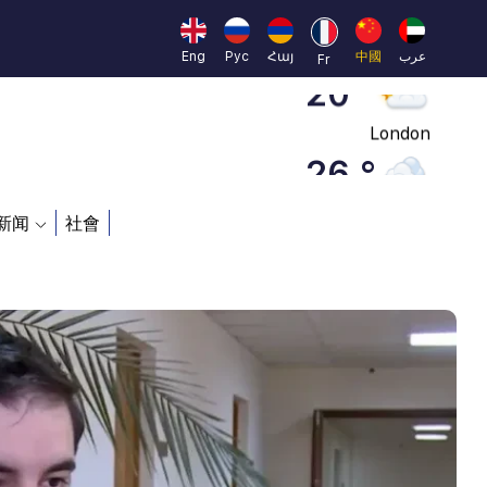
Dubai
20 °
Eng
Рус
Հայ
中國
عرب
Fr
London
26 °
Beijing
23 °
新闻
社會
Brussels
16 °
Rome
23 °
Madrid