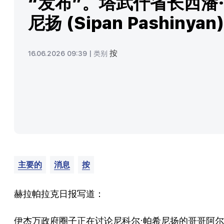
“发布”。塔武什省长西潘
尼扬 (Sipan Pashinyan
按
16.06.2026 09:39 |
类别
主要的
消息
按
赫拉帕拉克日报写道：
伊杰万政府圈子正在讨论尼科尔·帕希尼扬的哥哥阿尔