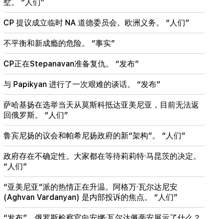
墅。 “人们”
18:19
白俄罗斯缺乏苏联的管理体系。卢卡申科
CP 提议成立临时 NA 道德委员会。欧洲义务。 “人们”
09:45
不平衡和新成瘾的危险。 “事实”
亚美尼亚教会必须在各地受到保护，但结束这一切的
方法是权力更迭。蒂格兰·阿布拉米扬
CP正在Stepanavan准备复仇。 “发布”
09:28
与 Papikyan 进行了一次艰难的谈话。 “发布”
他们将努力赢得沙逊的心。 “发布”
萨哈基扬在选举当天从莫斯科抵达亚美尼亚，目前无法返
09:11
回俄罗斯。 “人们”
“发布”。 Araik Harutyunyan 的《乞丐不会有肚子
吗？》
鲁宾尼扬的议会和帕希尼扬政府的新“架构”。 “人们”
政府存在不确定性。大家都在等待莉莉特·马昆茨的决定。
“人们”
“亚美尼亚”派的热情正在升温。阿格万·瓦尔达尼安
(Aghvan Vardanyan) 是内部投诉的焦点。 “人们”
“发布”。俄罗斯检察官向安娜·瓦尔达佩蒂安展示了什么？