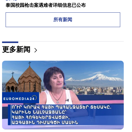
泰国校园枪击案遇难者详细信息已公布
21:30
所有新闻
要求严格的亚美尼亚人去哪儿了？卡琳·纳尔查吉安
(Karine Nalchajyan) 谈亚美尼亚精神、民族面孔的形
成（视频）
更多新闻
21:25
霍尔木兹海峡可能失去战略重要性
20:30
海克·康乔扬（Hayk Konjoryan）紧随阿伦·西蒙扬
（Alen Simonyan）之后。 CP整理关于他的“梅子”
（视频）
20:17
8月10日起Sayat-Nova大道交通秩序将发生变化
20:00
当巴库奏响 RA 国歌时，人们感到难以形容的自豪。詹
娜·安德烈亚西安