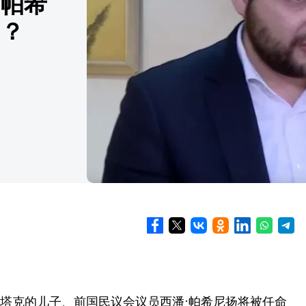
·帕希
)？
塔克的儿子、前国民议会议员西潘·帕希尼扬将被任命