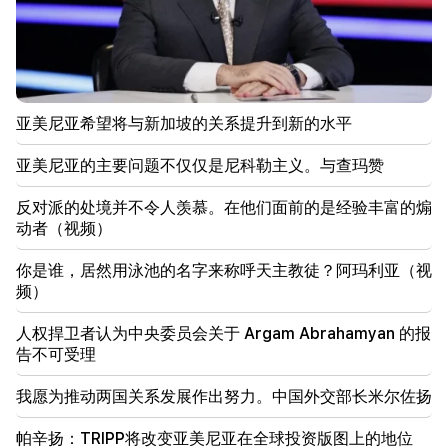
19:00
为了报仇，他们武装起来，伏击了兄弟俩的店铺。埃奇
米阿津的报复行为被阻止
18:34
亚美尼亚希望将与新加坡的关系提升到新的水平
亚美尼亚希望将与新加坡的关系提升到新的水平
亚美尼亚的主要问题不仅仅是尼科勒主义。与查玛赞
18:00
我们将在很长一段时间内告别+35°C以上的气温。阿
反对派的处境并不令人羡慕。在他们面前的是经验丰富的煽
齐兹扬
动者（视频）
17:34
你是谁，居然用泳池的名字来称呼天主教徒？阿玛利亚（视
亚美尼亚的天气将发生巨大变化
频）
17:00
人权捍卫者认为中央委员会关于 Argam Abrahamyan 的报
亚美尼亚使徒圣教会对国家税收委员会提起诉讼
告不可受理
16:34
我愿为推动两国关系发展作出努力。中国外交部长米尔佐扬
达什塔万战斗的新细节。有逮捕行动
帕辛扬：TRIPP将改变亚美尼亚在全球投资版图上的地位
16:00