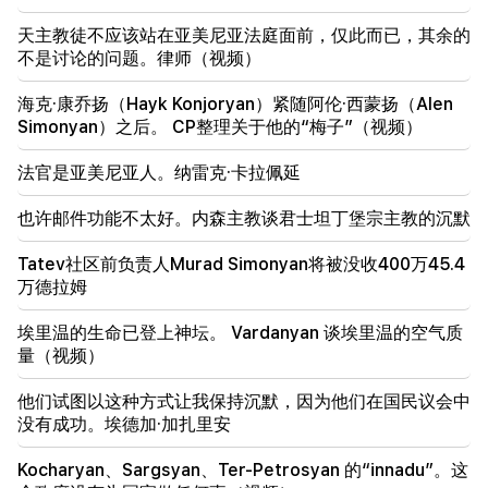
明天，埃里温和马泽斯的一些地址将在很长一段时间内
天主教徒不应该站在亚美尼亚法庭面前，仅此而已，其余的
没有灯光
不是讨论的问题。律师（视频）
15:34
海克·康乔扬（Hayk Konjoryan）紧随阿伦·西蒙扬（Alen
亚美尼亚的主要问题不仅仅是尼科勒主义。与查玛赞
Simonyan）之后。 CP整理关于他的“梅子”（视频）
15:00
法官是亚美尼亚人。纳雷克·卡拉佩延
塞凡的紧急情况。细节：
也许邮件功能不太好。内森主教谈君士坦丁堡宗主教的沉默
14:34
土耳其可以将美国弹道导弹转移到乌克兰。数量已知
Tatev社区前负责人Murad Simonyan将被没收400万45.4
万德拉姆
埃里温的生命已登上神坛。 Vardanyan 谈埃里温的空气质
量（视频）
他们试图以这种方式让我保持沉默，因为他们在国民议会中
没有成功。埃德加·加扎里安
Kocharyan、Sargsyan、Ter-Petrosyan 的“innadu”。这