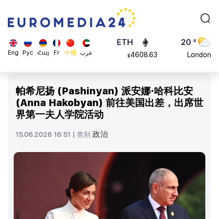
113082
Moscow
$
ADA
45 °
0.868816
Dubai
$
ETH
20 °
Eng
Рус
Հայ
Fr
中國
عرب
4608.63
London
$
SOL
26 °
213.76
Beijing
$
帕希尼扬 (Pashinyan) 派安娜·哈科比安
23 °
(Anna Hakobyan) 前往美国出差，出席世
Brussels
界第一夫人学院活动
16 °
Rome
政治
15.06.2026 16:51 |
类别
23 °
Madrid