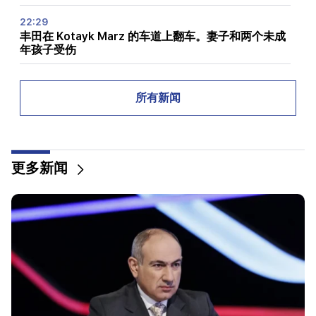
22:29
丰田在 Kotayk Marz 的车道上翻车。妻子和两个未成
年孩子受伤
22:12
伊朗最高精神领袖和国家总统会面
所有新闻
22:00
阿拉格奇。伊朗目前没有与美国谈判，但正在通过中间
人收到消息
更多新闻
20:34
北约正处于其历史上最严重的危机之中。俄罗斯联邦外
交部
20:00
台风“海豚”袭击中国
19:34
胡塞武装袭击了也门的马哈港。至少七人死亡 - 媒体