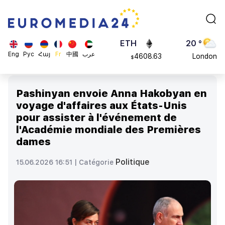
113082
Moscow
$
ADA
45 °
0.868816
Dubai
$
ETH
20 °
Eng
Рус
Հայ
Fr
中國
عرب
4608.63
London
$
SOL
26 °
213.76
Beijing
$
Pashinyan envoie Anna Hakobyan en
23 °
voyage d'affaires aux États-Unis
Brussels
pour assister à l'événement de
16 °
l'Académie mondiale des Premières
Rome
dames
23 °
Madrid
Politique
15.06.2026 16:51 |
Catégorie