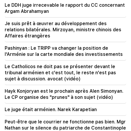
Le DDH juge irrecevable le rapport du CC concernant
10:00
Argam Abrahamyan
Le spectacle le plus rare : un drone a filmé la
naissance d'un cachalot au large des côtes
Je suis prêt à œuvrer au développement des
australiennes (vidéo)
relations bilatérales. Mirzoyan, ministre chinois des
Affaires étrangères
01:49
Argam Abrahamyan a été détenu pendant deux
Pashinyan : Le TRIPP va changer la position de
mois
l'Arménie sur la carte mondiale des investissements
00:17
Le Catholicos ne doit pas se présenter devant le
De nombreuses adresses n’auront pas de gaz
pendant longtemps
tribunal arménien et c'est tout, le reste n'est pas
sujet à discussion. avocat (vidéo)
23:50
Hayk Konjoryan est le prochain après Alen Simonyan.
Quel temps fera-t-il dans les prochains jours ?
Le CP organise des "prunes" à son sujet (vidéo)
23:01
Le juge était arménien. Narek Karapetian
Un incident tragique à Erevan
Peut-être que le courrier ne fonctionne pas bien. Mgr
22:50
Nathan sur le silence du patriarche de Constantinople
La situation de l’opposition n’est pas enviable.