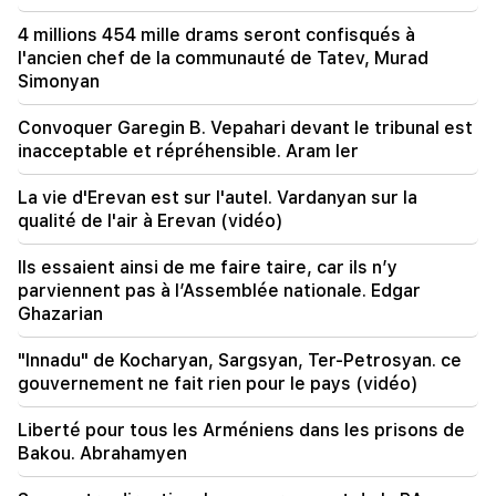
devant eux se trouvent des démagogues
expérimentés (vidéo)
4 millions 454 mille drams seront confisqués à
l'ancien chef de la communauté de Tatev, Murad
Simonyan
21:56
"Felon voulait un beignet de l'hôpital." Gor
Hakobyan a préparé de ses propres mains des
Convoquer Garegin B. Vepahari devant le tribunal est
beignets pour son fils (vidéo)
inacceptable et répréhensible. Aram Ier
21:19
La vie d'Erevan est sur l'autel. Vardanyan sur la
TASS : des envoyés spéciaux américains
qualité de l'air à Erevan (vidéo)
pourraient se rendre à Kiev et à Moscou dans
les 10 prochains jours
Ils essaient ainsi de me faire taire, car ils n’y
parviennent pas à l’Assemblée nationale. Edgar
20:57
Ghazarian
Les influenceurs seront condamnés à une
amende de 5 000 $ pour des publicités
"Innadu" de Kocharyan, Sargsyan, Ter-Petrosyan. ce
politiques
gouvernement ne fait rien pour le pays (vidéo)
20:38
Liberté pour tous les Arméniens dans les prisons de
Qui es-tu pour appeler le Catholicos du nom de
Bakou. Abrahamyen
la piscine ? Amalyan (vidéo)