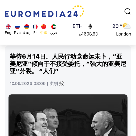
113082
Moscow
$
ADA
45 °
0.868816
Dubai
$
ETH
20 °
Eng
Рус
Հայ
Fr
中國
عرب
4608.63
London
$
SOL
26 °
213.76
Beijing
$
等待6月14日。人民行动党命运未卜，“亚
23 °
美尼亚”倾向于不接受委托，“强大的亚美尼
Brussels
亚”分裂。 “人们”
16 °
Rome
按
10.06.2026 08:06 |
类别
23 °
Madrid