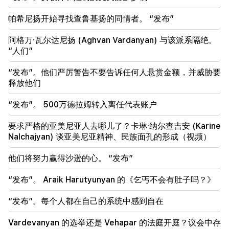
11:00
帕希尼扬开始寻找查鲁基扬的同情者。 “发布”
不是代替老师。机器人在学校中的理想角色已经揭晓
阿格万·瓦尔达尼扬 (Aghvan Vardanyan) 与该派系隔绝。
10:34
“人们”
科学家发现鸣禽人类语言的关键特征之一
“发布”。他们严厉警告不要告诉任何人悬赏金额，并威胁要
10:00
释放他们
最罕见的景象：无人机在澳大利亚海岸拍摄到抹香鲸的
诞生（视频）
“发布”。 500万德拉姆转入离任代表账户
01:49
要求严格的亚美尼亚人去哪儿了？卡琳·纳尔查吉安 (Karine
Argam Abrahamyan 被拘留两个月
Nalchajyan) 谈亚美尼亚精神、民族面孔的形成（视频）
00:17
他们将努力赢得沙逊的心。 “发布”
许多地址将在很长一段时间内没有gas
“发布”。 Araik Harutyunyan 的《乞丐不会有肚子吗？》
23:50
未来几天的天气怎么样？
“发布”。每个人都在自己的系统中感到自在
23:01
Vardevanyan 的选举还是 Vehapar 的法庭开庭？议会中存
埃里温发生的悲惨事件