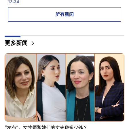
13:34
收集水。会很长一段时间没有水
所有新闻
13:00
敖德萨已成为俄罗斯夜间大规模袭击的主要目标。有受
害者
更多新闻
12:34
RA 高速公路和拉尔斯的情况如何？
12:09
一场战斗让人想起达什塔万村的动作电影。有10多人
受伤
12:00
11年没有剪头发了。印度一名居民创造了头发长度的世
界纪录
11:34
科学家发现一种蘑菇可以让不同国家的人产生类似的幻
觉
“发布”。女牧师和她们的丈夫赚多少钱？