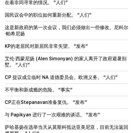
在着非同寻常的情况。 “人们”
22:50
国民议会中的职位如何重新分配。 “人们”
反对派的处境并不令人羡慕。在他们面前的是经验丰富
的煽动者（视频）
这是新政府的第一次会议，我们必须做出一些修改。尼科尔
·帕希尼扬
21:56
“重罪犯想要从医院买一个甜甜圈。” Gor Hakobyan
KP的老居民对新居民非常失望。 “发布”
亲手为儿子制作甜甜圈（视频）
艾伦·西蒙尼扬 (Alen Simonyan) 的家人离开了政府避暑别
墅。 “人们”
CP 提议成立临时 NA 道德委员会。欧洲义务。 “人们”
不平衡和新成瘾的危险。 “事实”
CP正在Stepanavan准备复仇。 “发布”
与 Papikyan 进行了一次艰难的谈话。 “发布”
萨哈基扬在选举当天从莫斯科抵达亚美尼亚，目前无法返回