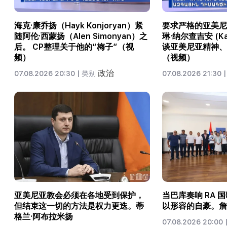
海克·康乔扬（Hayk Konjoryan）紧
要求严格的亚美尼
随阿伦·西蒙扬（Alen Simonyan）之
琳·纳尔查吉安 (Kari
后。 CP整理关于他的“梅子”（视
谈亚美尼亚精神、
频）
（视频）
政治
07.08.2026 20:30 |
类别
07.08.2026 21:30 |
亚美尼亚教会必须在各地受到保护，
当巴库奏响 RA 
但结束这一切的方法是权力更迭。蒂
以形容的自豪。詹
格兰·阿布拉米扬
07.08.2026 20:00 