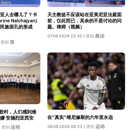
亚人去哪儿了？卡
天主教徒不应该站在亚美尼亚法庭面
ne Nalchajyan)
前，仅此而已，其余的不是讨论的问
民族面孔的形成
题。律师（视频）
政治
07.08.2026 22:30 |
类别
按
类别
国歌时，人们感到难
在“真实”维尼修斯的六年里永远
娜·安德烈亚西安
运动
08.08.2026 00:23 |
类别
运动
|
类别