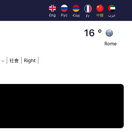
23 °
Eng
Рус
Հայ
中國
عرب
Fr
Brussels
16 °
Rome
23 °
社會
Right
Madrid