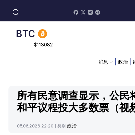
BNB
$
870.47
BTC
$
113082
ADA
消息
政治
$
0.868816
所有民意调查显示，公民
和平议程投大多数票（视
政治
05.06.2026 22:20 |
类别