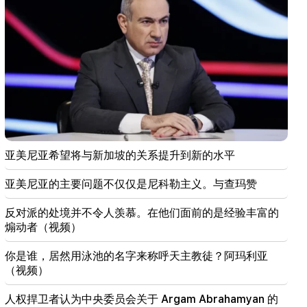
间人收到消息
20:34
北约正处于其历史上最严重的危机之中。俄罗斯联邦
外交部
20:00
台风“海豚”袭击中国
19:34
亚美尼亚希望将与新加坡的关系提升到新的水平
胡塞武装袭击了也门的马哈港。至少七人死亡 - 媒体
亚美尼亚的主要问题不仅仅是尼科勒主义。与查玛赞
19:00
为了报仇，他们武装起来，伏击了兄弟俩的店铺。埃
反对派的处境并不令人羡慕。在他们面前的是经验丰富的
奇米阿津的报复行为被阻止
煽动者（视频）
18:34
你是谁，居然用泳池的名字来称呼天主教徒？阿玛利亚
亚美尼亚希望将与新加坡的关系提升到新的水平
（视频）
18:00
人权捍卫者认为中央委员会关于 Argam Abrahamyan 的
我们将在很长一段时间内告别+35°C以上的气温。阿