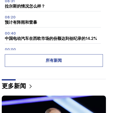
08:31
拉尔斯的情况怎么样？
08:20
预计有阵雨和雷暴
00:40
中国电动汽车在西欧市场的份额达到创纪录的14.2%
00:00
伊朗最高领导人任命伊朗革命卫队前司令阿里·拉里贾
尼接替已故者阿里·拉里贾尼的职务
所有新闻
22:29
丰田在 Kotayk Marz 的车道上翻车。妻子和两个未成
年孩子受伤
更多新闻
22:12
伊朗最高精神领袖和国家总统会面
22:00
阿拉格奇。伊朗目前没有与美国谈判，但正在通过中