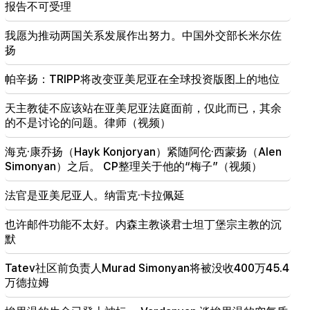
报告不可受理
齐兹扬
我愿为推动两国关系发展作出努力。中国外交部长米尔佐
17:34
扬
亚美尼亚的天气将发生巨大变化
帕辛扬：TRIPP将改变亚美尼亚在全球投资版图上的地位
17:00
亚美尼亚使徒圣教会对国家税收委员会提起诉讼
天主教徒不应该站在亚美尼亚法庭面前，仅此而已，其余
的不是讨论的问题。律师（视频）
16:34
达什塔万战斗的新细节。有逮捕行动
海克·康乔扬（Hayk Konjoryan）紧随阿伦·西蒙扬（Alen
Simonyan）之后。 CP整理关于他的“梅子”（视频）
16:00
明天，埃里温和马泽斯的一些地址将在很长一段时间
法官是亚美尼亚人。纳雷克·卡拉佩延
内没有灯光
也许邮件功能不太好。内森主教谈君士坦丁堡宗主教的沉
15:34
默
亚美尼亚的主要问题不仅仅是尼科勒主义。与查玛赞
Tatev社区前负责人Murad Simonyan将被没收400万45.4
万德拉姆