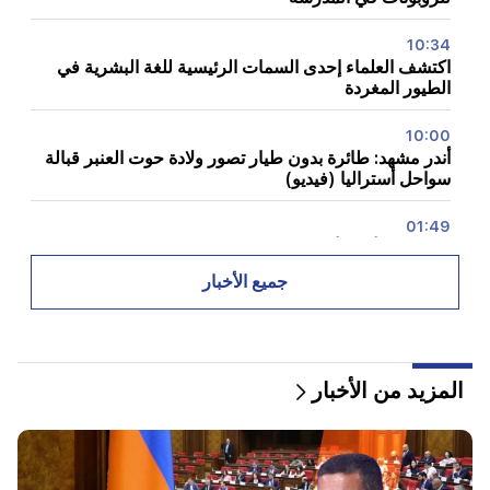
10:34
اكتشف العلماء إحدى السمات الرئيسية للغة البشرية في
الطيور المغردة
10:00
أندر مشهد: طائرة بدون طيار تصور ولادة حوت العنبر قبالة
سواحل أستراليا (فيديو)
01:49
تم اعتقال أرغم أبراهاميان لمدة شهرين
جميع الأخبار
00:17
لن تحتوي العديد من العناوين على الغاز لفترة طويلة
23:50
المزيد من الأخبار
كيف سيكون الطقس في الأيام القادمة؟
23:01
حادث مأساوي في يريفان