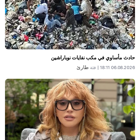
حادث مأساوي في مكب نفايات نوباراشين
طارئ
06.08.2026 18:11 |
فئة