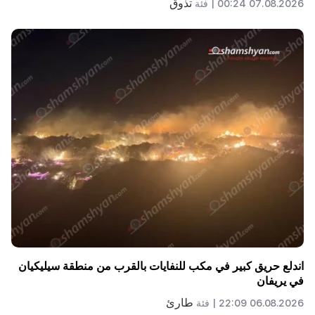
تذوق
07.08.2026 00:24 |
فئة
اندلع حريق كبير في مكب للنفايات بالقرب من منطقة سيليكيان
في يريفان
طارئ
06.08.2026 22:09 |
فئة