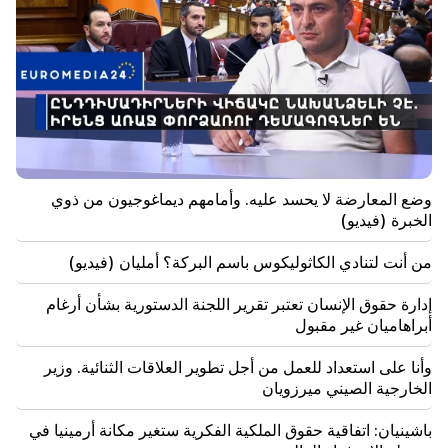
22:50
وضع المعارضة لا يحسد عليه. وأمامهم ديماغوجيون من ذوي
الخبرة (فيديو)
21:56
"أراد المجرم قطعة دونات من المستشفى." جور هاكوبيان
يصنع الكعك لابنه بيديه (فيديو)
21:19
وضع المعارضة لا يحسد عليه. وأمامهم ديماغوجيون من ذوي
تاس: قد يزور المبعوثون الأمريكيون الخاصون كييف
الخبرة (فيديو)
وموسكو خلال الأيام العشرة المقبلة
من أنت لتنادي الكاثوليكوس باسم البركة؟ أمليان (فيديو)
20:57
سيتم تغريم المؤثرين بمبلغ 5000 دولار بسبب الإعلانات
السياسية
إدارة حقوق الإنسان تعتبر تقرير اللجنة الدستورية بشأن أرغام
أبراهاميان غير مقبول
20:38
وأنا على استعداد للعمل من أجل تطوير العلاقات الثنائية. وزير
من أنت لتنادي الكاثوليكوس باسم البركة؟ أمليان (فيديو)
الخارجية الصيني ميرزويان
20:20
باشينيان: اتفاقية حقوق الملكية الفكرية ستغير مكانة أرمينيا في
سوف يتدفق المال مثل النهر. ستصبح علامات الأبراج الثلاثة