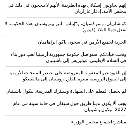
يجب أن أثبت أنني جدير في الملعب. مخيتاريان يتحدث عن
إنهم يحاولون إسكاتي بهذه الطريقة، لأنهم لا ينجحون في ذلك في
مستقبله في الإنتر.
مجلس الأمة. إدغار غازاريان
كوتشاريان، وسركسيان، و"إينادو" لتير بيتروسيان. هذه الحكومة لا
تفعل شيئا للبلاد (فيديو)
الحرية لجميع الأرمن في سجون باكو. ابراهاميان
وتحت قيادتكم، ستواصل حكومة جمهورية أرمينيا لعب دور بناء
في السلام الإقليمي. غوتيريس إلى باشينيان
إن القيود غير المعقولة المفروضة على تصدير المنتجات الأرمنية
إلى السوق الروسية مثيرة للقلق. روبينيان إلى ماتفيينكو
لم يحصل المعلم على الشهادة وسيترك المدرسة. نيكول باشينيان
يجب ألا يكون لدينا طريق حول سيفان في حالة سيئة في عام
2027. نيكول باشينيان
مباشر: اجتماع مجلس الوزراء