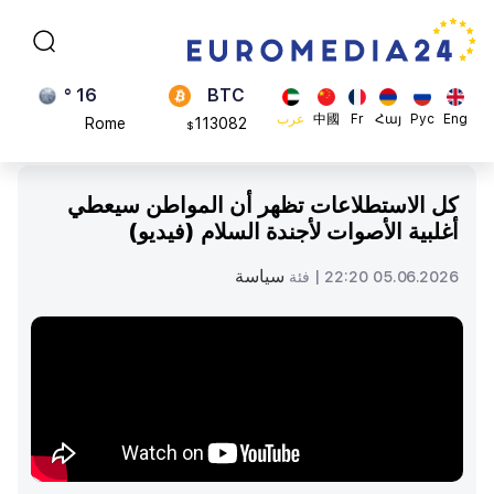
Brussels
870.47
$
16 °
BTC
Rome
113082
$
23 °
ADA
Eng
Рус
Հայ
Fr
中國
عرب
Madrid
0.868816
$
كل الاستطلاعات تظهر أن المواطن سيعطي
أغلبية الأصوات لأجندة السلام (فيديو)
سياسة
05.06.2026 22:20 |
فئة