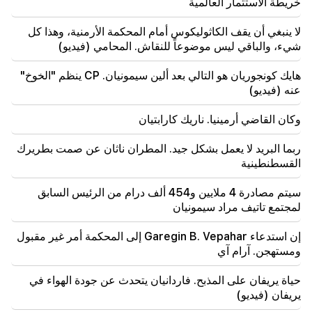
هذه غنية في أواخر أغسطس
خريطة الاستثمار العالمية
لا ينبغي أن يقف الكاثوليكوس أمام المحكمة الأرمنية، وهذا كل
19:36
شيء، والباقي ليس موضوعاً للنقاش. المحامي (فيديو)
حريق كبير في أحد المباني الشاهقة في سايات نوفا. وتم
إجلاء السكان
هايك كونجوريان هو التالي بعد ألين سيمونيان. CP ينظم "الخوخ"
عنه (فيديو)
19:34
مهم
إدارة حقوق الإنسان تعتبر تقرير اللجنة الدستورية بشأن
أرغام أبراهاميان غير مقبول
وكان القاضي أرمينيا. ناريك كارابتيان
ربما البريد لا يعمل بشكل جيد. المطران ناثان عن صمت بطريرك
19:06
مطلوب كجزء من الإجراءات الجنائية
القسطنطينية
سيتم مصادرة 4 ملايين و454 ألف درام من الرئيس السابق
18:44
روبيو: خصصت الولايات المتحدة 201 مليون دولار لتطوير
لمجتمع تاتيف مراد سيمونيان
اتفاقية "تريب" والممر الأوسط
إن استدعاء Garegin B. Vepahar إلى المحكمة أمر غير مقبول
ومستهجن. آرام آي
18:34
وأنا على استعداد للعمل من أجل تطوير العلاقات الثنائية.
وزير الخارجية الصيني ميرزويان
حياة يريفان على المذبح. فاردانيان يتحدث عن جودة الهواء في
يريفان (فيديو)
18:00