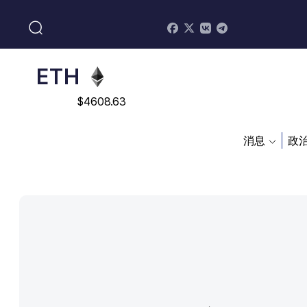
$
113082
ADA
$
0.868816
ETH
$
4608.63
SOL
消息
政
$
213.76