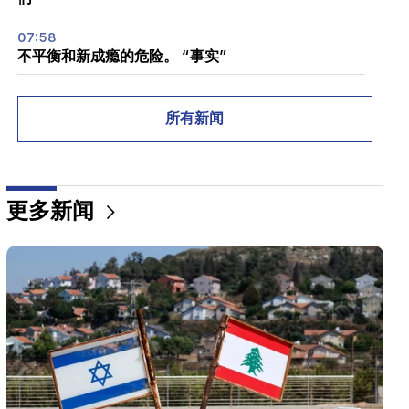
07:58
不平衡和新成瘾的危险。 “事实”
02:03
“我相信亚美尼亚俱乐部将首次参加欧冠联赛的主赛
所有新闻
段。”别列佐夫斯基
01:43
以色列与黎巴嫩首轮谈判在罗马结束
更多新闻
01:34
十二生肖八月财运
01:07
重要的
救援部门向亚拉拉特地区的居民发出警告
00:56
杀人现场！
00:29