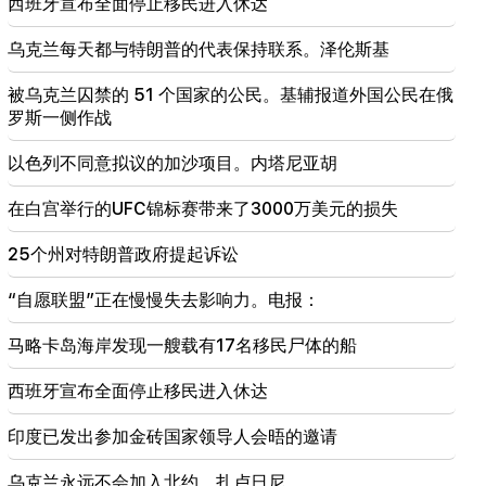
西班牙宣布全面停止移民进入休达
20:30
美国正在为核战争做准备：新的逮捕和镇压（视频）
乌克兰每天都与特朗普的代表保持联系。泽伦斯基
19:53
被乌克兰囚禁的 51 个国家的公民。基辅报道外国公民在俄
莱比锡机场的“带有未知爆炸装置的无人机”。调查已
罗斯一侧作战
经开始
以色列不同意拟议的加沙项目。内塔尼亚胡
19:47
席尔瓦·哈科比安 (Silva Hakobyan) 报告了痛苦的损
在白宫举行的UFC锦标赛带来了3000万美元的损失
失（照片）
25个州对特朗普政府提起诉讼
19:32
Petra Bair重申PACE支持与亚美尼亚国民议会密切合
“自愿联盟”正在慢慢失去影响力。电报：
作
马略卡岛海岸发现一艘载有17名移民尸体的船
西班牙宣布全面停止移民进入休达
印度已发出参加金砖国家领导人会晤的邀请
乌克兰永远不会加入北约。扎卢日尼