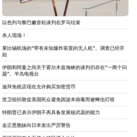
Sedrak Arustamyan 被拘留两个月
23:50
以色列与黎巴嫩首轮谈判在罗马结束
无需定位器即可找到丢失的 iPhone。一个新工具已创
建
杀人现场！
21:30
莱比锡机场的“带有未知爆炸装置的无人机”。调查已经开
这是前所未有的耻辱。梅利基扬谈针对天主教徒的刑
始
事案件和法庭审理（视频）
伊朗和阿曼之间关于霍尔木兹海峡的谈判仍存在“一两个问
21:10
题”。半岛电视台
我们希望霍尔木兹问题能够得到和平解决。阿尔塔克·
扎卡里安
迪拜免税店现在允许购买加密货币
20:56
重要的
世卫组织敦促美国民众避免因波本病毒而被蜱虫叮咬
谨防旨在窃取银行详细信息的虚假页面和在线诈骗
（照片）
特朗普已表示伊朗不再具备发展核武器的能力
20:41
金正恩胞妹向日本发出严厉警告
委员会已接受亚美尼亚与美国TRIPP协议的合宪性问题