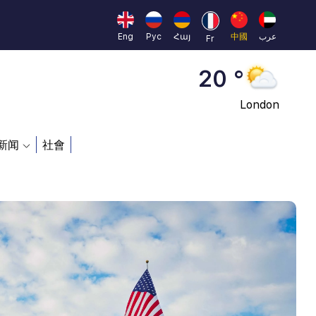
Moscow
45 °
Eng
Рус
Հայ
中國
عرب
Fr
Dubai
20 °
London
26 °
新闻
社會
Beijing
23 °
Brussels
16 °
Rome
23 °
Madrid