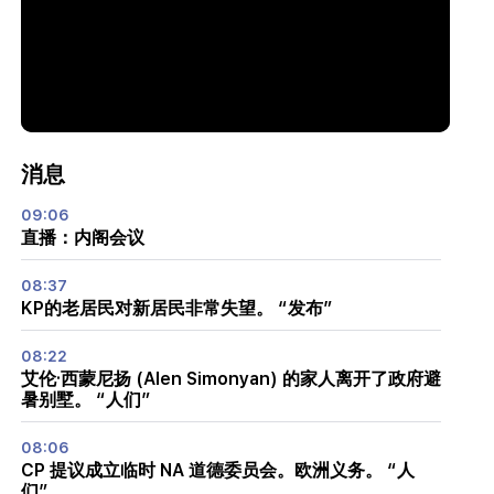
消息
09:06
直播：内阁会议
08:37
KP的老居民对新居民非常失望。 “发布”
08:22
艾伦·西蒙尼扬 (Alen Simonyan) 的家人离开了政府避
暑别墅。 “人们”
08:06
CP 提议成立临时 NA 道德委员会。欧洲义务。 “人
们”