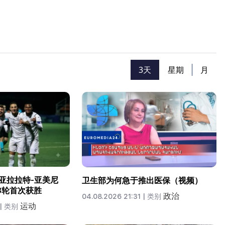
3天
星期
月
“亚拉拉特-亚美尼
卫生部为何急于推出医保（视频）
3轮首次获胜
政治
04.08.2026 21:31 |
类别
运动
|
类别