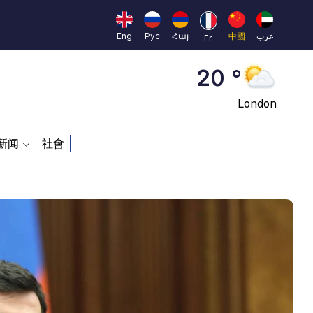
Moscow
45 °
Eng
Рус
Հայ
中國
عرب
Fr
Dubai
20 °
London
26 °
新闻
社會
Beijing
23 °
Brussels
16 °
Rome
23 °
Madrid