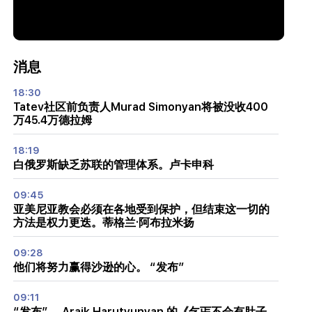
消息
18:30
Tatev社区前负责人Murad Simonyan将被没收400
万45.4万德拉姆
18:19
白俄罗斯缺乏苏联的管理体系。卢卡申科
09:45
亚美尼亚教会必须在各地受到保护，但结束这一切的
方法是权力更迭。蒂格兰·阿布拉米扬
09:28
他们将努力赢得沙逊的心。 “发布”
09:11
“发布”。 Araik Harutyunyan 的《乞丐不会有肚子