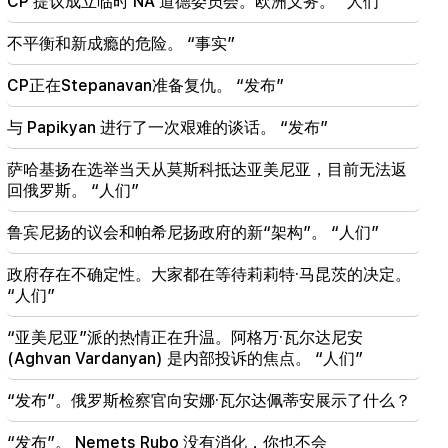
CP 提议成立临时 NA 道德委员会。欧洲义务。 “人们”
继任者（视频）
不平衡和新成瘾的危险。 “事实”
19:37
重要的
巴库监狱中的所有亚美尼亚人都享有自由。亚伯拉罕
CP正在Stepanavan准备复仇。 “发布”
米扬
与 Papikyan 进行了一次艰难的谈话。 “发布”
19:28
重要的
在你的领导下，拉阿政府将继续为地区和平发挥建设
萨哈基扬在选举当天从莫斯科抵达亚美尼亚，目前无法返
性作用。古特雷斯飞往帕希尼扬
回俄罗斯。 “人们”
18:35
鲁宾尼扬的议会和帕希尼扬政府的新“架构”。 “人们”
俄罗斯准备继续对亚美尼亚铁路进行特许经营。奥弗
丘克
政府存在不确定性。大家都在等待莉莉特·马昆茨的决定。
“人们”
“亚美尼亚”派的热情正在升温。阿格万·瓦尔达尼安
(Aghvan Vardanyan) 是内部投诉的焦点。 “人们”
“发布”。俄罗斯检察官向安娜·瓦尔达佩蒂安展示了什么？
“发布”。 Nemets Rubo 没有消化，你也不会