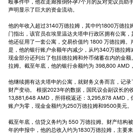
殴事件中，他在走廊推倒怀孕7个月的反对党议员助手。
声明显示了巨大的资金流动。
他的年收入超过3140万德拉姆，其中约1800万
门指出，该官员在埃里温达夫塔申行政区拥有公寓，
他还征用了一套公寓，交易价值约 1800 万德拉
是，他的银行账户余额年内减少，从约340万德拉姆减
现金部分还列出了包括德拉姆和外币储蓄在内的金额。根据
拉姆。截至年底，他的银行余额约为 398,800 AMD，现金
他继续拥有达夫塔申的公寓，就财务义务而言，记录
财产变动。 根据2023年的数据，国民议会副议长的收入
13,881,648 AMD，所得税返还：3,295,878 
账户为零，现金金额约为250万德拉姆和9500美元。
截至年底，信贷义务约为 550 万德拉姆。财产结构被保留：D
年的申报中，他的总收入约为1830万德拉姆，主要来