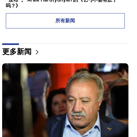
吗？》
08:42
所有新闻
“发布”。每个人都在自己的系统中感到自在
08:19
Vardevanyan 的选举还是 Vehapar 的法庭开庭？议
更多新闻
会中存在着非同寻常的情况。 “人们”
08:00
国民议会中的职位如何重新分配。 “人们”
00:24
Anahit Kirakosyan 和她的前夫为女儿的婚礼准备的
昂贵礼物（视频）
23:58
佩泽什基安感谢邻国对伊朗的支持
22:58
机上13名乘客受伤。印度