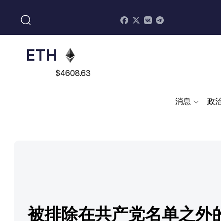
$
113082
ADA
$
0.868816
ETH
$
4608.63
SOL
消息
政
$
213.76
被排除在共产党名单之外