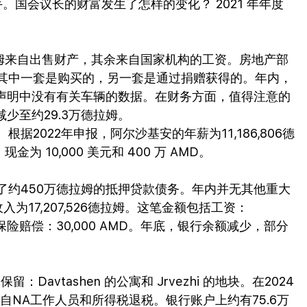
国会议长的财富发生了怎样的变化？ 2021 年年度
德拉姆来自出售财产，其余来自国家机构的工资。房地产部
其中一套是购买的，另一套是通过捐赠获得的。年内，
姆。声明中没有有关车辆的数据。在财务方面，值得注意的
少至约29.3万德拉姆。
2022年申报，阿尔沙基安的年薪为11,186,806德
为 10,000 美元和 400 万 AMD。
了约450万德拉姆的抵押贷款债务。年内并无其他重大
为17,207,526德拉姆。这笔金额包括工资：
AMD，保险赔偿：30,000 AMD。年底，银行余额减少，部分
avtashen 的公寓和 Jrvezhi 的地块。在2024
自NA工作人员和所得税退税。银行账户上约有75.6万