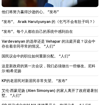
22:09
他们将努力赢得沙逊的心。 “发布”
埃里温西利基扬区附近的一个垃圾填埋场发生大火
“发布”。 Araik Harutyunyan 的《乞丐不会有肚子吗？》
21:48
埃里温 巴士路线有变化
“发布”。每个人都在自己的系统中感到自在
21:30
Vardevanyan 的选举还是 Vehapar 的法庭开庭？议会中
埃里温的生命已登上神坛。 Vardanyan 谈埃里温的空
存在着非同寻常的情况。 “人们”
气质量（视频）
国民议会中的职位如何重新分配。 “人们”
21:16
他们试图以这种方式让我保持沉默，因为他们在国民
这是新政府的第一次会议，我们必须做出一些修改。尼科
议会中没有成功。埃德加·加扎里安
尔·帕希尼扬
20:30
KP的老居民对新居民非常失望。 “发布”
Kocharyan、Sargsyan、Ter-Petrosyan 的
“innadu”。这个政府没有为国家做任何事（视频）
艾伦·西蒙尼扬 (Alen Simonyan) 的家人离开了政府避暑别
墅。 “人们”
20:05
针对 Gagik Tsarukyan 的新指控。特朗普选择了他的