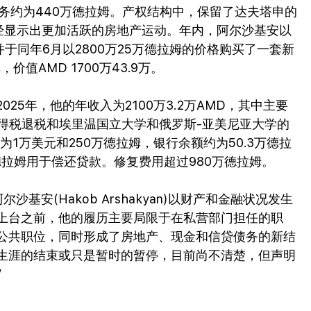
贷义务约为440万德拉姆。产权结构中，保留了达夫塔申的
年宣言已经显示出更加活跃的房地产运动。年内，阿尔沙基安以
并于同年6月以2800万25万德拉姆的价格购买了一套新
值AMD 1700万43.9万。
2025年，他的年收入为2100万3.2万AMD，其中主要
所得税退税和埃里温国立大学和俄罗斯-亚美尼亚大学的
为1万美元和250万德拉姆，银行余额约为50.3万德拉
万德拉姆用于偿还贷款。修复费用超过980万德拉姆。
基安(Hakob Arshakyan)以财产和金融状况发生
上台之前，他的履历主要局限于在私营部门担任的职
公共职位，同时形成了房地产、现金和信贷债务的新结
生涯的结束或只是暂时的暂停，目前尚不清楚，但声明
”