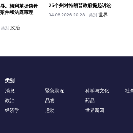
25个州对特朗普政府提起诉讼
辱。梅利基扬谈针
案件和法庭审理
世界
04.08.2026 20:28 |
类别
政治
类别
类别
消息
緊急狀況
科学与文化
社
政治
品尝
药品
经济学
运动
世界新闻