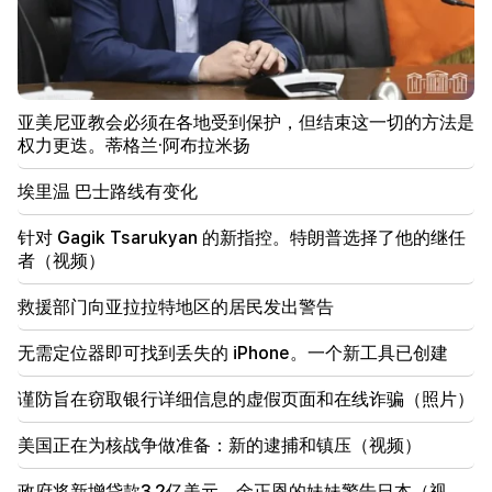
21:48
埃里温 巴士路线有变化
21:30
埃里温的生命已登上神坛。 Vardanyan 谈埃里温的空
亚美尼亚教会必须在各地受到保护，但结束这一切的方法是
气质量（视频）
权力更迭。蒂格兰·阿布拉米扬
21:16
埃里温 巴士路线有变化
他们试图以这种方式让我保持沉默，因为他们在国民议
会中没有成功。埃德加·加扎里安
针对 Gagik Tsarukyan 的新指控。特朗普选择了他的继任
者（视频）
20:30
Kocharyan、Sargsyan、Ter-Petrosyan 的
救援部门向亚拉拉特地区的居民发出警告
“innadu”。这个政府没有为国家做任何事（视频）
无需定位器即可找到丢失的 iPhone。一个新工具已创建
20:05
针对 Gagik Tsarukyan 的新指控。特朗普选择了他的
谨防旨在窃取银行详细信息的虚假页面和在线诈骗（照片）
继任者（视频）
美国正在为核战争做准备：新的逮捕和镇压（视频）
19:37
重要的
巴库监狱中的所有亚美尼亚人都享有自由。亚伯拉罕米
扬
政府将新增贷款3.2亿美元。金正恩的妹妹警告日本（视