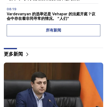
08:19
Vardevanyan 的选举还是 Vehapar 的法庭开庭？议
会中存在着非同寻常的情况。 “人们”
08:00
所有新闻
国民议会中的职位如何重新分配。 “人们”
00:24
Anahit Kirakosyan 和她的前夫为女儿的婚礼准备的
更多新闻
昂贵礼物（视频）
23:58
佩泽什基安感谢邻国对伊朗的支持
22:58
机上13名乘客受伤。印度
22:09
埃里温西利基扬区附近的一个垃圾填埋场发生大火