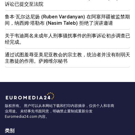
诉讼已提交至法院
鲁本·瓦尔达尼扬 (Ruben Vardanyan) 在阿塞拜疆被监禁期
间，纳西姆·塔勒布 (Nasim Taleb) 拒绝了演讲邀请
关于韦迪两名未成年人刑事骚扰事件的刑事诉讼初步调查已
经完成。
通过试图羞辱亚美尼亚教会的宗主教，统治者并没有削弱天
主教徒的作用。萨姆维尔秘书
版权所有。 用户可以从本网站下载和打印内容摘录，仅供个人和非商
业用途。 未经事先书面同意，明确禁止重制或重新分发
Euromedia24.com 内容。
类别