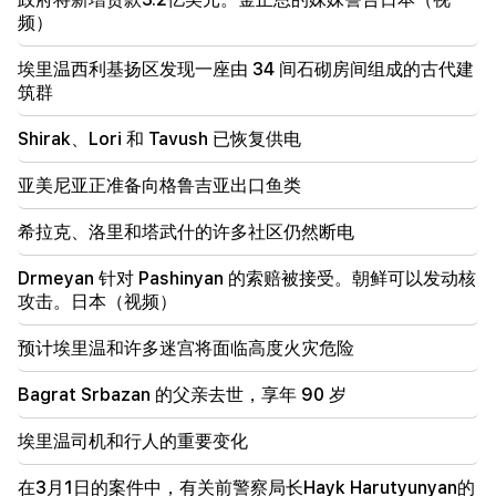
频）
19:28
重要的
埃里温西利基扬区发现一座由 34 间石砌房间组成的古代建
在你的领导下，拉阿政府将继续为地区和平发挥建设性
作用。古特雷斯飞往帕希尼扬
筑群
Shirak、Lori 和 Tavush 已恢复供电
18:35
俄罗斯准备继续对亚美尼亚铁路进行特许经营。奥弗丘
克
亚美尼亚正准备向格鲁吉亚出口鱼类
希拉克、洛里和塔武什的许多社区仍然断电
18:21
亚美尼亚产品向俄罗斯市场出口的不合理限制令人担
忧。鲁宾扬 到 马特维延科
Drmeyan 针对 Pashinyan 的索赔被接受。朝鲜可以发动核
攻击。日本（视频）
18:11
努巴拉申垃圾填埋场发生的悲惨事件
预计埃里温和许多迷宫将面临高度火灾危险
Bagrat Srbazan 的父亲去世，享年 90 岁
埃里温司机和行人的重要变化
在3月1日的案件中，有关前警察局长Hayk Harutyunyan的