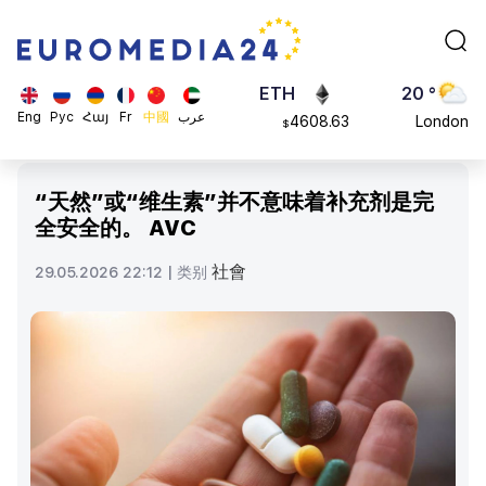
113082
Moscow
$
ADA
45 °
0.868816
Dubai
$
ETH
20 °
Eng
Рус
Հայ
Fr
中國
عرب
4608.63
London
$
SOL
26 °
213.76
Beijing
$
“天然”或“维生素”并不意味着补充剂是完
23 °
全安全的。 AVC
Brussels
16 °
社會
29.05.2026 22:12 |
类别
Rome
23 °
Madrid