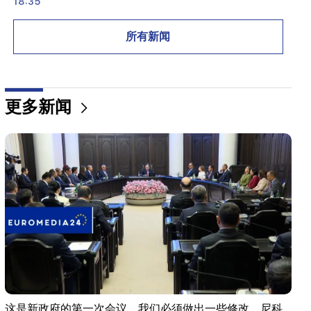
18:35
俄罗斯准备继续对亚美尼亚铁路进行特许经营。奥弗
丘克
所有新闻
18:21
亚美尼亚产品向俄罗斯市场出口的不合理限制令人担
忧。鲁宾扬 到 马特维延科
更多新闻
18:11
努巴拉申垃圾填埋场发生的悲惨事件
18:01
由于财务问题，阿拉·普加切娃正在考虑重返舞台
17:52
伊朗和阿曼已同意恢复霍尔木兹海峡的航行。阿拉伯
电视台
17:17
泽连斯基希望乌克兰在2027年之前开发出自己的弹道
导弹系统
这是新政府的第一次会议，我们必须做出一些修改。尼科