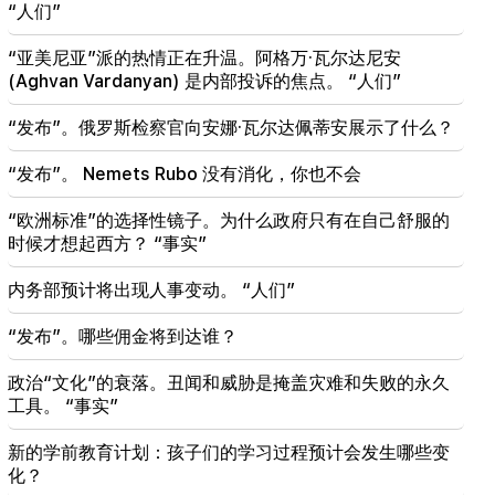
08:37
“人们”
KP的老居民对新居民非常失望。 “发布”
“亚美尼亚”派的热情正在升温。阿格万·瓦尔达尼安
08:22
(Aghvan Vardanyan) 是内部投诉的焦点。 “人们”
艾伦·西蒙尼扬 (Alen Simonyan) 的家人离开了政府避
暑别墅。 “人们”
“发布”。俄罗斯检察官向安娜·瓦尔达佩蒂安展示了什么？
08:06
“发布”。 Nemets Rubo 没有消化，你也不会
CP 提议成立临时 NA 道德委员会。欧洲义务。 “人
们”
“欧洲标准”的选择性镜子。为什么政府只有在自己舒服的
时候才想起西方？ “事实”
07:58
不平衡和新成瘾的危险。 “事实”
内务部预计将出现人事变动。 “人们”
“发布”。哪些佣金将到达谁？
政治“文化”的衰落。丑闻和威胁是掩盖灾难和失败的永久
工具。 “事实”
新的学前教育计划：孩子们的学习过程预计会发生哪些变
化？