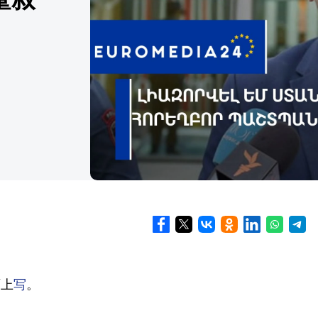
面上
写
。