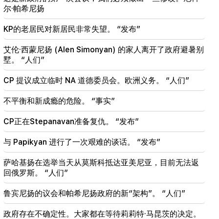
17:12
尔·帕希尼扬
科巴希泽。格鲁吉亚的大门向所有游客敞开，包括来
自俄罗斯的游客
KP的老居民对新居民非常失望。 “发布”
14:25
艾伦·西蒙尼扬 (Alen Simonyan) 的家人离开了政府避暑别
特朗普已经选定万斯作为他的继任者
墅。 “人们”
09:50
CP 提议成立临时 NA 道德委员会。欧洲义务。 “人们”
该老师未通过认证，将离开学校。尼科尔·帕希尼扬
不平衡和新成瘾的危险。 “事实”
09:28
到 2027 年，我们不应该让塞凡周围的道路状况不
CP正在Stepanavan准备复仇。 “发布”
佳。 Nikol Pashinyan
与 Papikyan 进行了一次艰难的谈话。 “发布”
09:16
这是新政府的第一次会议，我们必须做出一些修改。
萨哈基扬在选举当天从莫斯科抵达亚美尼亚，目前无法返
尼科尔·帕希尼扬
回俄罗斯。 “人们”
09:06
鲁宾尼扬的议会和帕希尼扬政府的新“架构”。 “人们”
直播：内阁会议
政府存在不确定性。大家都在等待莉莉特·马昆茨的决定。