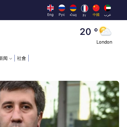
Moscow
45 °
Eng
Рус
Հայ
中國
عرب
Fr
Dubai
20 °
London
26 °
新闻
社會
Beijing
23 °
Brussels
16 °
Rome
23 °
Madrid