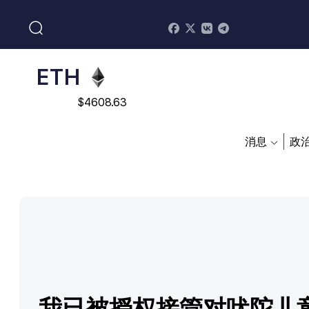
$
113082
ADA
$
0.868816
ETH
$
4608.63
SOL
消息
政
$
213.76
我已被授权接管对吠陀儿