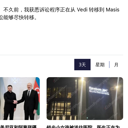
前，我获悉诉讼程序正在从 Vedi 转移到 Masis
讼能够尽快转移。
3天
星期
月
美尼亚和阿塞拜疆
锐步小女孩被送往医院，医生正在为