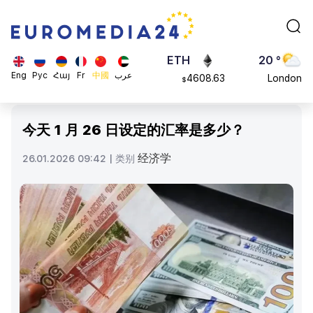
113082
Moscow
$
ADA
45 °
0.868816
Dubai
$
ETH
20 °
Eng
Рус
Հայ
Fr
中國
عرب
4608.63
London
$
SOL
26 °
213.76
Beijing
$
今天 1 月 26 日设定的汇率是多少？
23 °
Brussels
经济学
26.01.2026 09:42 |
类别
16 °
Rome
23 °
Madrid