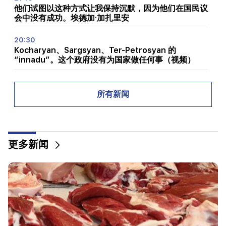
他们试图以这种方式让我保持沉默，因为他们在国民议
会中没有成功。埃德加·加扎里安
20:30
Kocharyan、Sargsyan、Ter-Petrosyan 的
“innadu”。这个政府没有为国家做任何事（视频）
20:05
针对 Gagik Tsarukyan 的新指控。特朗普选择了他的
所有新闻
继任者（视频）
19:37
重要的
巴库监狱中的所有亚美尼亚人都享有自由。亚伯拉罕米
更多新闻
扬
19:28
重要的
在你的领导下，拉阿政府将继续为地区和平发挥建设性
作用。古特雷斯飞往帕希尼扬
18:35
俄罗斯准备继续对亚美尼亚铁路进行特许经营。奥弗丘