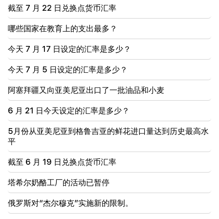
俄罗斯的游客
截至 7 月 22 日兑换点货币汇率
哪些国家在教育上的支出最多？
14:25
特朗普已经选定万斯作为他的继任者
今天 7 月 17 日设定的汇率是多少？
09:50
今天 7 月 5 日设定的汇率是多少？
该老师未通过认证，将离开学校。尼科尔·帕希尼扬
阿塞拜疆又向亚美尼亚出口了一批油品和小麦
09:28
到 2027 年，我们不应该让塞凡周围的道路状况不
佳。 Nikol Pashinyan
6 月 21 日今天设定的汇率是多少？
5月份从亚美尼亚到格鲁吉亚的鲜花进口量达到历史最高水
09:16
平
这是新政府的第一次会议，我们必须做出一些修改。尼
科尔·帕希尼扬
截至 6 月 19 日兑换点货币汇率
09:06
直播：内阁会议
塔希尔奶酪工厂的活动已暂停
俄罗斯对“杰尔穆克”实施新的限制。