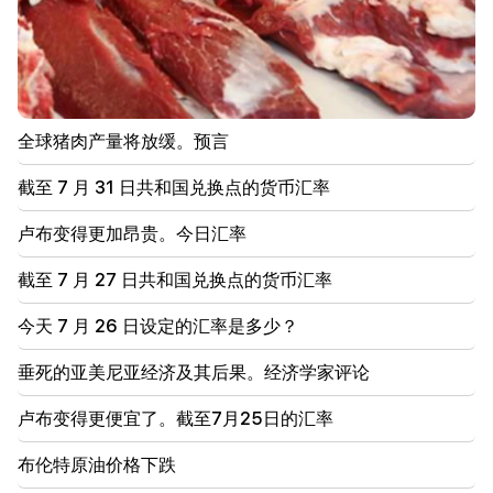
克
18:21
亚美尼亚产品向俄罗斯市场出口的不合理限制令人担
忧。鲁宾扬 到 马特维延科
全球猪肉产量将放缓。预言
18:11
努巴拉申垃圾填埋场发生的悲惨事件
截至 7 月 31 日共和国兑换点的货币汇率
18:01
卢布变得更加昂贵。今日汇率
由于财务问题，阿拉·普加切娃正在考虑重返舞台
截至 7 月 27 日共和国兑换点的货币汇率
17:52
伊朗和阿曼已同意恢复霍尔木兹海峡的航行。阿拉伯电
今天 7 月 26 日设定的汇率是多少？
视台
垂死的亚美尼亚经济及其后果。经济学家评论
17:17
泽连斯基希望乌克兰在2027年之前开发出自己的弹道
导弹系统
卢布变得更便宜了。截至7月25日的汇率
布伦特原油价格下跌
17:12
科巴希泽。格鲁吉亚的大门向所有游客敞开，包括来自