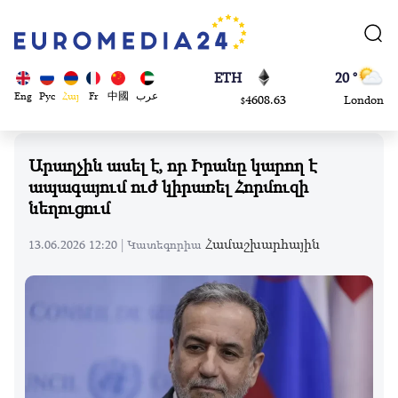
113082
Moscow
$
ADA
45 °
0.868816
Dubai
$
ETH
20 °
Eng
Рус
Հայ
Fr
中國
عرب
4608.63
London
$
SOL
26 °
213.76
Beijing
$
Արաղչին ասել է, որ Իրանը կարող է
23 °
ապագայում ուժ կիրառել Հորմուզի
Brussels
նեղուցում
16 °
Rome
Համաշխարհային
13.06.2026 12:20 |
Կատեգորիա
23 °
Madrid