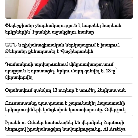
փոփոխություններ են եղել
21:30
Զոհասեղանին երևանցու կյանքն է․ Վարդանյանը՝
Փեզեշքիանը շնորհակալություն է հայտնել հարևան
Երևանի օդի որակի մասին (տեսանյութ)
երկրներին՝ Իրանին աջակցելու համար
21:16
ԱՄՆ-ն դիվանագիտական ներկայացում է խաղում.
Այս ձևով ինձ փորձում են լռեցնել, քանի որ ԱԺ-ում
Թեհրանը քննադատել է Վաշինգտոնին
դա նրանց չի հաջողվում․ Էդգար Ղազարյան
Դամասկոսի արվարձանում միկրոավտոբուսում
20:50
պայթյուն է որոտացել․ երկու մարդ զոհվել է, 13-ը՝
Կոչ ենք անում իշխանություններին առաջնորդվել
վիրավորվել
բացառապես օրինականության սկզբունքներով.
բարձրաստիճան հոգեւորականների
Օդանավում գտնվող 13 ուղևոր է տուժել. Հնդկաստան
հայտարարությունը
Ռուսաստանը պատրաստ է շարունակել Հայաստանի
20:30
երկաթուղիների կոնցեսիոն կառավարումը. Օվերչուկ
Քոչարյանի, Սարգսյանի, Տեր-Պետրոսյանի
«ինադու». էս իշխանությունը հանուն երկրի ոչինչ չի
անում (տեսանյութ)
Իրանն ու Օմանը համաձայնել են վերսկսել Հորմուզի
նեղուցով իրականացվող նավարկությունը․ Al Arabiya
20:21