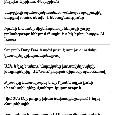
ինչպես Սիրիան. Փեզեշքիան
18:35
Ռուսաստանը պատրաստ է շարունակել
Լայպցիգի օդանավակայանում «անհայտ պայթուցիկ
Հայաստանի երկաթուղիների կոնցեսիոն
սարքով դրոն». սկսվել է հետաքննությունը
կառավարումը. Օվերչուկ
Իրանի և Օմանի միջև Հորմուզի նեղուցի շուրջ
18:21
բանակցություններում մնացել է «մեկ-երկու հարց»․ Al
Հայաստանյան ապրանքների՝ ՌԴ շուկա
Jazeera
արտահանման անհիմն սահմանափակումները
մտահոգիչ են. Ռուբինյանը՝ Մատվիենկոյին
Դուբայի Duty Free-ն այժմ թույլ է տալիս գնումներ
կատարել կրիպտոարժույթով
ԱՀԿ-ն կոչ է անում մարդկանց խուսափել տզերի
խայթոցներից՝ ԱՄՆ-ում բուրբոն վիրուսի պատճառով
Թրամփը հայտարարել է, որ Իրանն այլևս չունի
միջուկային զենք մշակելու կարողություն
Կիմ Չեն Ընի քույրը խիստ նախազգուշացում է հղել
Ճապոնիային
Իսպանիան հայտարարել է Սեուտա միգրանտների