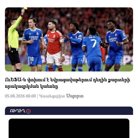
ՈւԵՖԱ-ն փոխում է եվրագավաթերում դեղին քարտերի
որակազրկման կանոնը
Սպորտ
05.08.2026 00:00 |
Կատեգորիա
ՈՒՂԻՂ