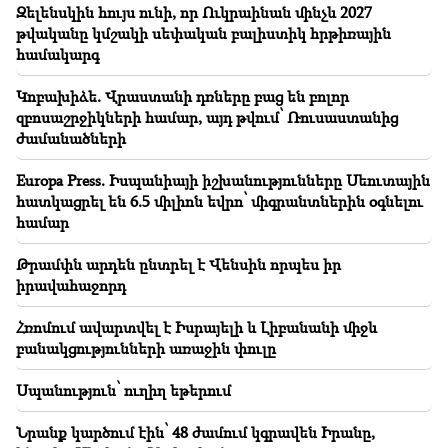
Զելենսկին հույս ունի, որ Ուկրաինան մինչև 2027
Եթե նման գործելակերպը շարունակվի ՌԴ-ն իր
զբոսաշրջիկներին խորհուրդ կտա չայցելել
թվականը կմշակի սեփական բալիստիկ հրթիռային
Հայաստան. Մատվիենկո
համակարգ
Կոբախիձե. Վրաստանի դռները բաց են բոլոր
20:05
Նոր մեղադրանք՝ Գագիկ Ծառուկյանին. Թրամփը
զբոսաշրջիկների համար, այդ թվում՝ Ռուսաստանից
ընտրել է իր իրավահաջորդին (տեսանյութ)
ժամանածների
19:46
Europa Press. Իսպանիայի իշխանությունները Սեուտային
Գումարը կհոսի այս կենդանակերպի նշանների
հատկացրել են 6.5 միլիոն եվրո՝ միգրանտներին օգնելու
ձեռքը. ո՞վ կհարստանա
համար
19:37
Թրամփն արդեն ընտրել է Վենսին որպես իր
Կարևոր
Ազատություն Բաքվի բանտերում գտնվող բոլոր
իրավահաջորդ
հայերին․ Աբրահամյան
Հռոմում ավարտվել է Իսրայելի և Լիբանանի միջև
19:28
Կարևոր
բանակցությունների առաջին փուլը
Ձեր առաջնորդությամբ ՀՀ Կառավարությունը
կշարունակի կառուցողական դեր խաղալ
Սպանություն՝ ուղիղ եթերում
տարածաշրջանային խաղաղության գործում.
Գուտերեշը՝ Փաշինյանին
Նրանք կարծում էին՝ 48 ժամում կգրավեն Իրանը,