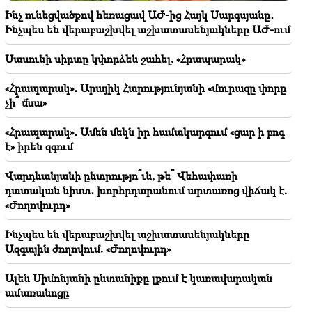
ճանաչում 29.743 քառ. կմ-ը. դա ՌԴ-ն է՝ ի դեմս
Ինչ ունեցվածքով հեռացավ ԱԺ-ից Հայկ Սարգսյանը․
ՀԱՊԿ-ի
Ինչպես են վերաբաշխվել աշխատասենյակները ԱԺ-ում
14:34
Սասունի սիրտը կփորձեն շահել. «Հրապարակ»
Ծիծեռնակաբերդը մզկիթ էիք դարձրել՝ դուք մի
խոսեք նախընտրական քարոզարշավի մասին
«Հրապարակ»․ Արայիկ Հարությունյանի «մուրազը փորը
չի՞ մնա»
14:13
Ես հորս դիահերձարաններում եմ փնտրել, և դուք
«Հրապարակ»․ Ամեն մեկն իր համակարգում «ցար ի բոգ
ասում եք՝ էդ տուրբոգեներատորն ավելի կարևո՞ր է
է» իրեն զգում
ԼՂ-ի համար
Վարդևանյանի ընտրությո՞ւն, թե՞ Վեհափառի
14:11
դատական նիստ․ խորհրդարանում արտառոց վիճակ է.
Պատրա՞ստ եք ԵԱՏՄ-ից դուրս գալ, ավելի լավ տե՞ղ
եք գտել. Քրիստինե Վարդանյան
«Ժողովուրդ»
Ինչպես են վերաբաշխվել աշխատասենյակները
14:05
Ազգային ժողովում. «Ժողովուրդ»
Դուք ուզում եք ժողովրդին գործի ընդունել ձեզ մոտ,
իսկ մենք՝ գործի ընդունվել ժողովրդի մոտ
Ալեն Սիմոնյանի ընտանիքը լքում է կառավարական
ամառանոցը
13:42
Արցախը չկա, Ադրբեջանի զորքը ՀՀ-ում է,