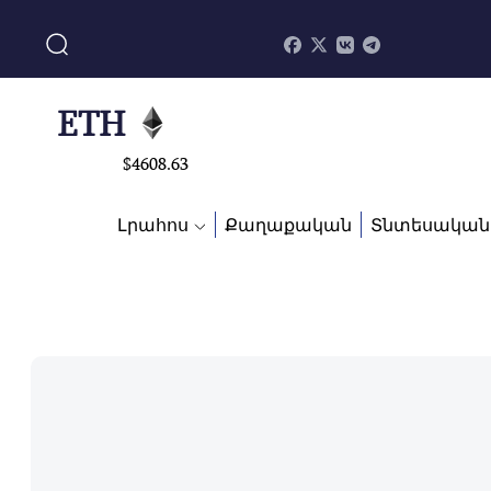
$
113082
ADA
$
0.868816
ETH
$
4608.63
SOL
Լրահոս
Քաղաքական
Տնտեսական
$
213.76