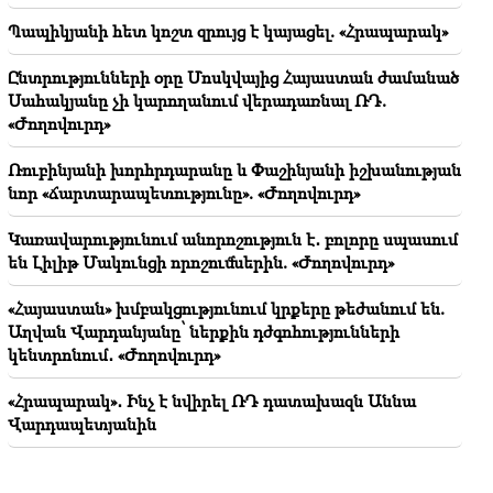
12:17
Պապիկյանի հետ կոշտ զրույց է կայացել. «Հրապարակ»
Reuters. Հորմուզի նեղուցով տարանցիկ
փոխադրումները այս շաբաթ կրճատվել են մեկ
Ընտրությունների օրը Մոսկվայից Հայաստան ժամանած
երրորդով
Սահակյանը չի կարողանում վերադառնալ ՌԴ.
«Ժողովուրդ»
11:32
«Առաջինը Արամն էր.. էս պարագայում
Ռուբինյանի խորհրդարանը և Փաշինյանի իշխանության
Վարդեւանյան». Ղազինյան
նոր «ճարտարապետությունը». «Ժողովուրդ»
Կառավարությունում անորոշություն է․ բոլորը սպասում
են Լիլիթ Մակունցի որոշումներին. «Ժողովուրդ»
«Հայաստան» խմբակցությունում կրքերը թեժանում են.
Աղվան Վարդանյանը՝ ներքին դժգոհությունների
կենտրոնում․ «Ժողովուրդ»
«Հրապարակ»․ Ինչ է նվիրել ՌԴ դատախազն Աննա
Վարդապետյանին