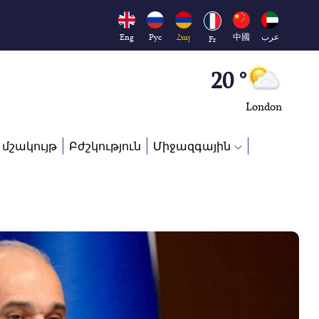
Moscow
45 °
Eng
Рус
Հայ
中國
عرب
Fr
Dubai
20 °
London
26 °
 մշակույթ
Բժշկություն
Միջազգային
Beijing
23 °
Brussels
16 °
Rome
23 °
Madrid