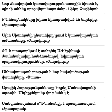
Թուրքիան պաշտպանում է Ադրբեջանի շահերը
Նոր ձևավորված կառավարության առաջին նիստն է,
պիտի անենք որոշ վերանայումներ․ Նիկոլ Փաշինյան
13:40
Այն, ինչ որ այսօր տեղի կունենա
ՔՊ հնաբնակները խիստ հիասթափված են նորերից.
Վաղարշապատաում հավասար է 37-ին խեղդամահ
«Հրապարակ»
անելուն. Գեղամ Մանուկյան
Ալեն Սիմոնյանի ընտանիքը լքում է կառավարական
13:36
ամառանոցը. «Ժողովուրդ»
Ձեզնից ոչ մեկը չասաց՝ էս ի՞նչ եք անում,
քաղաքական որոշումնե՞ր եք կայացնում. Թունյանը՝
ՔՊ-ն առաջարկում է ստեղծել ԱԺ էթիկայի
ԵԱՏՄ-ի մասին
ժամանակավոր հանձնաժողով․ եվրոպական
պարտավորություններ. «Ժողովուրդ»
13:32
Չհամարձակվեք ձեր միլիոնները ճոճել ժողովրդի
Անհավասարակշռության և նոր կախվածության
գլխին, որը Ղարաբաղի համար տվել է
վտանգները. «Փաստ»
ամենաթանկը՝ իր որդիներին
Արայիկ Հարությունյանն աչք է դրել Մանավազյանի
13:08
աթոռին. Մելիքբեկյանը փոշմանե՞լ է
Ինչ ունեցվածքով հեռացավ ԱԺ-ից Հայկ
Սարգսյանը․ Ինչպես են վերաբաշխվել
Ստեփանավանում ՔՊ-ն ռևանշի է պատրաստվում.
աշխատասենյակները ԱԺ-ում
«Հրապարակ»