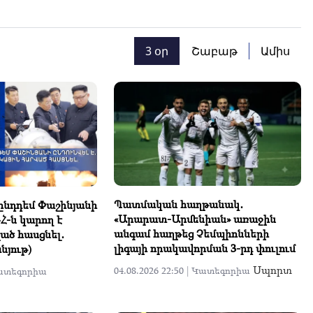
3 օր
Շաբաթ
Ամիս
Պատմական հաղթանակ․
 ընդդեմ Փաշինյանի
«Արարատ-Արմենիան» առաջին
ԴՀ-ն կարող է
անգամ հաղթեց Չեմպիոնների
ած հասցնել․
լիգայի որակավորման 3-րդ փուլում
յութ)
Սպորտ
04.08.2026 22:50 |
Կատեգորիա
ատեգորիա