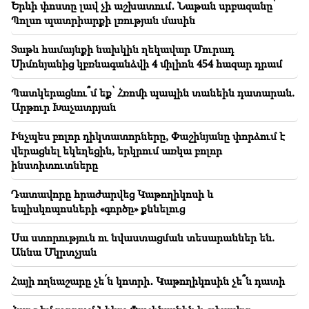
Երևի փոստը լավ չի աշխատում․ Նաթան սրբազանը՝
20:17
Պոլսո պատրիարքի լռության մասին
Օգոստոսի 10-ից Սայաթ-Նովայի պողոտայում
երթևեկության կարգը կփոխվի
Տաթև համայնքի նախկին ղեկավար Մուրադ
Սիմոնյանից կբռնագանձվի 4 միլիոն 454 հազար դրամ
20:00
Աննկարագրելի հպարտություն էր, երբ Բաքվում
Պատկերացնու՞մ եք՝ Հռոմի պապին տանեին դատարան.
հնչեց ՀՀ օրհներգը․ Ժաննա Անդրեասյան
Արթուր Խաչատրյան
19:50
Ինչպես բոլոր դիկտատորները, Փաշինյանը փորձում է
ՌԴ-ն «Իսկանդերով» խոցել է զինվորական
վերացնել եկեղեցին, երկրում առկա բոլոր
գնացքը.Վեհափառի գործով դատավորն
ինստիտուտները
ինքնաբացարկ հայտնեց (տեսանյութ)
Դատավորը հրաժարվեց Կաթողիկոսի և
19:38
եպիսկոպոսների «գործը» քննելուց
Դատավորը հայ էր․ Նարեկ Կարապետյան
Սա ստորություն ու նվաստացման տեսարաններ են.
19:17
Կարևոր
Աննա Մկրտչյան
Երևի փոստը լավ չի աշխատում․ Նաթան սրբազանը՝
Պոլսո պատրիարքի լռության մասին
Հայի ողնաշարը չե՛ն կոտրի․ Կաթողիկոսին չե՞ն դատի
19:01