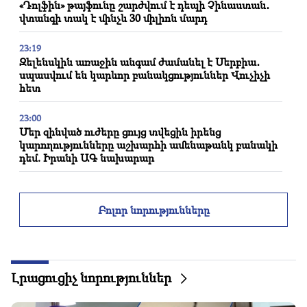
«Դոլֆին» թայֆունը շարժվում է դեպի Չինաստան․
վտանգի տակ է մինչև 30 միլիոն մարդ
23:19
Զելենսկին առաջին անգամ ժամանել է Սերբիա․
սպասվում են կարևոր բանակցություններ Վուչիչի
հետ
23:00
Մեր զինված ուժերը ցույց տվեցին իրենց
կարողությունները աշխարհի ամենաթանկ բանակի
դեմ. Իրանի ԱԳ նախարար
22:30
Կաթողիկոսը չպետք է հայկական դատարանի առջև
Բոլոր նորությունները
կանգնի ու վե՛րջ, մնացածը քննարկման հարց չի․
փաստաբան (տեսանյութ)
21:42
Հայտնի են դարձել Թաիլանդի դպրոցի հրաձգության
Լրացուցիչ նորություններ
ժամանակ զոհվածների մասին մանրամասները