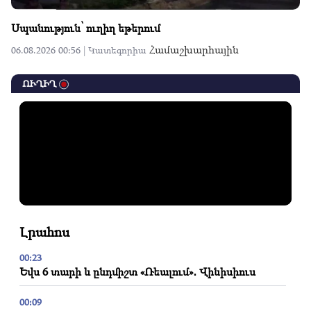
Սպանություն՝ ուղիղ եթերում
Համաշխարհային
06.08.2026 00:56 |
Կատեգորիա
ՈՒՂԻՂ
Լրահոս
00:23
Եվս 6 տարի և ընդմիշտ «Ռեալում»․ Վինիսիուս
00:09