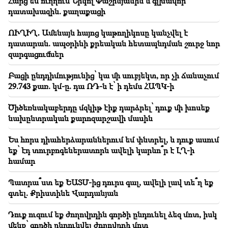
Հարց եմ ուղղում Նիկոլ Փաշինյանին և գլխավոր
ԱՄՆ-ում Facebook-ին և Instagram-ին տուգանել են
567 մլն դոլարով
դատախազին. քաղաքացի
ՈՒՂԻՂ․ Ամենայն հայոց կաթողիկոսը կանչվել է
18:51
դատարան. ապօրինի քրեական հետապնդման շուրջ նոր
Մինվոդիում կասեցվել է 16 միլիոն ռուբլու
անօրինական տեղափոխումը Հայաստան
զարգացումներ
Բացի ընդդիմությունից՝ կա մի սուբյեկտ, որ չի ճանաչում
18:30
Տաթև համայնքի նախկին ղեկավար Մուրադ
29.743 քառ. կմ-ը. դա ՌԴ-ն է՝ ի դեմս ՀԱՊԿ-ի
Սիմոնյանից կբռնագանձվի 4 միլիոն 454 հազար
դրամ
Ծիծեռնակաբերդը մզկիթ էիք դարձրել՝ դուք մի խոսեք
նախընտրական քարոզարշավի մասին
18:19
Բելառուսին պակասում է ԽՍՀՄ-ի կառավարման
Ես հորս դիահերձարաններում եմ փնտրել, և դուք ասում
համակարգը. Լուկաշենկո
եք՝ էդ տուրբոգեներատորն ավելի կարևո՞ր է ԼՂ-ի
համար
Պատրա՞ստ եք ԵԱՏՄ-ից դուրս գալ, ավելի լավ տե՞ղ եք
գտել. Քրիստինե Վարդանյան
Դուք ուզում եք ժողովրդին գործի ընդունել ձեզ մոտ, իսկ
մենք՝ գործի ընդունվել ժողովրդի մոտ