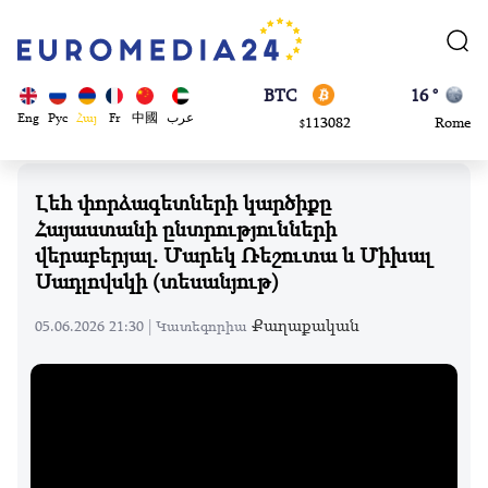
870.47
Brussels
$
BTC
16 °
113082
Rome
$
ADA
23 °
Eng
Рус
Հայ
Fr
中國
عرب
0.868816
Madrid
$
Լեհ փորձագետների կարծիքը
Հայաստանի ընտրությունների
վերաբերյալ. Մարեկ Ռեշուտա և Միխալ
Սադլովսկի (տեսանյութ)
Քաղաքական
05.06.2026 21:30 |
Կատեգորիա