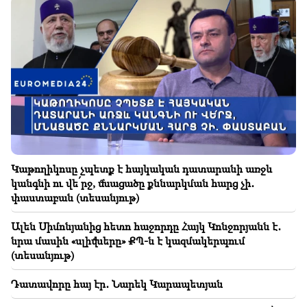
21:30
Ո՞ւր կորավ հայի պահանջատեր տեսակը․ Կարինե
Նալչաջյանը՝ հայի հոգեկերտվածքի, ազգային
դիմագծի մասին (տեսանյութ)
21:25
Հորմուզի նեղուցը կարող է կորցնել իր
ռազմավարական նշանակությունը
21:10
Ստեփանավանում ռուս կինը փորձել է
ինքնասպանություն գործել
Կաթողիկոսը չպետք է հայկական դատարանի առջև
կանգնի ու վե՛րջ, մնացածը քննարկման հարց չի․
20:54
փաստաբան (տեսանյութ)
Կաթողիկոսը՝ մեղադրյալի աթոռին․ ի՞նչ են
մտածում քաղաքացիները (տեսանյութ)
Ալեն Սիմոնյանից հետո հաջորդը Հայկ Կոնջորյանն է․
նրա մասին «սլիվները» ՔՊ-ն է կազմակերպում
20:30
(տեսանյութ)
Ալեն Սիմոնյանից հետո հաջորդը Հայկ Կոնջորյանն
է․ նրա մասին «սլիվները» ՔՊ-ն է կազմակերպում
Դատավորը հայ էր․ Նարեկ Կարապետյան
(տեսանյութ)