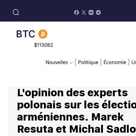
BNB
$
870.47
BTC
$
113082
ADA
Nouvelles
Politique
Économie
U
$
0.868816
ETH
L'opinion des experts
$
4608.63
SOL
polonais sur les électi
$
213.76
arméniennes. Marek
Resuta et Michal Sadlo