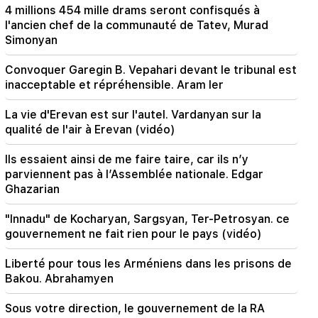
4 millions 454 mille drams seront confisqués à
21:56
l'ancien chef de la communauté de Tatev, Murad
"Felon voulait un beignet de l'hôpital." Gor
Simonyan
Hakobyan a préparé de ses propres mains des
beignets pour son fils (vidéo)
Convoquer Garegin B. Vepahari devant le tribunal est
inacceptable et répréhensible. Aram Ier
21:19
TASS : des envoyés spéciaux américains
La vie d'Erevan est sur l'autel. Vardanyan sur la
pourraient se rendre à Kiev et à Moscou dans
qualité de l'air à Erevan (vidéo)
les 10 prochains jours
Ils essaient ainsi de me faire taire, car ils n’y
20:57
parviennent pas à l’Assemblée nationale. Edgar
Les influenceurs seront condamnés à une
Ghazarian
amende de 5 000 $ pour des publicités
politiques
"Innadu" de Kocharyan, Sargsyan, Ter-Petrosyan. ce
gouvernement ne fait rien pour le pays (vidéo)
20:38
Qui es-tu pour appeler le Catholicos du nom de
Liberté pour tous les Arméniens dans les prisons de
la piscine ? Amalyan (vidéo)
Bakou. Abrahamyen
Sous votre direction, le gouvernement de la RA