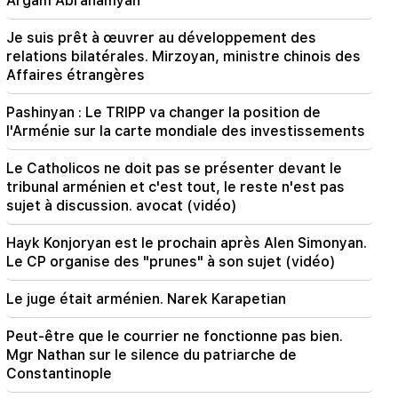
Argam Abrahamyan
Le spectacle le plus rare : un drone a filmé la
naissance d'un cachalot au large des côtes
australiennes (vidéo)
Je suis prêt à œuvrer au développement des
relations bilatérales. Mirzoyan, ministre chinois des
Affaires étrangères
01:49
Argam Abrahamyan a été détenu pendant deux
mois
Pashinyan : Le TRIPP va changer la position de
l'Arménie sur la carte mondiale des investissements
00:17
De nombreuses adresses n’auront pas de gaz
Le Catholicos ne doit pas se présenter devant le
pendant longtemps
tribunal arménien et c'est tout, le reste n'est pas
sujet à discussion. avocat (vidéo)
23:50
Quel temps fera-t-il dans les prochains jours ?
Hayk Konjoryan est le prochain après Alen Simonyan.
Le CP organise des "prunes" à son sujet (vidéo)
23:01
Un incident tragique à Erevan
Le juge était arménien. Narek Karapetian
Peut-être que le courrier ne fonctionne pas bien.
22:50
La situation de l’opposition n’est pas enviable.
Mgr Nathan sur le silence du patriarche de
devant eux se trouvent des démagogues
Constantinople
expérimentés (vidéo)