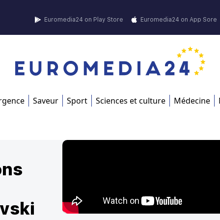
Euromedia24 on Play Store
Euromedia24 on App Sore
rgence
Saveur
Sport
Sciences et culture
Médecine
ons
vski