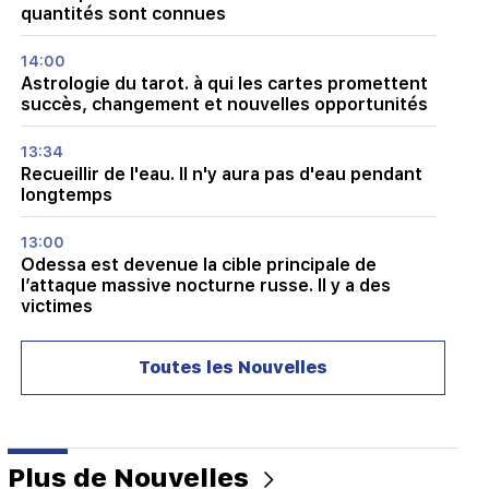
quantités sont connues
14:00
Astrologie du tarot. à qui les cartes promettent
succès, changement et nouvelles opportunités
13:34
Recueillir de l'eau. Il n'y aura pas d'eau pendant
longtemps
13:00
Odessa est devenue la cible principale de
l’attaque massive nocturne russe. Il y a des
victimes
12:34
Toutes les Nouvelles
Quelle est la situation sur les autoroutes de RA
et à Lars ?
12:09
Un combat qui rappelle un film d'action dans le
Plus de Nouvelles
village de Dashtavan. il y a plus de 10 blessés