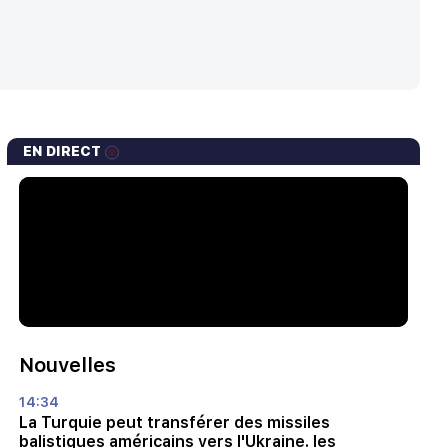
16 °
Rome
23 °
Madrid
EN DIRECT
Nouvelles
14:34
La Turquie peut transférer des missiles
balistiques américains vers l'Ukraine. les