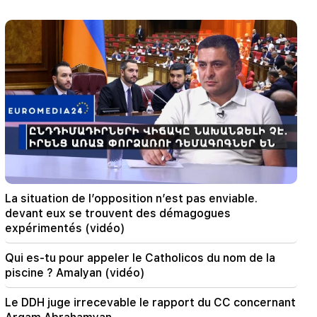
12:00
11 ans sans couper les cheveux. Un résident de
l'Inde a établi un record du monde de longueur
de cheveux
11:34
Les scientifiques ont découvert un champignon
qui provoque des hallucinations similaires chez
des personnes de différents pays
11:00
Pas à la place d'un professeur. Le rôle idéal des
La situation de l’opposition n’est pas enviable.
robots à l'école a été révélé
devant eux se trouvent des démagogues
expérimentés (vidéo)
10:34
Les scientifiques ont découvert l'une des
Qui es-tu pour appeler le Catholicos du nom de la
caractéristiques clés du langage humain chez
piscine ? Amalyan (vidéo)
les oiseaux chanteurs
Le DDH juge irrecevable le rapport du CC concernant
10:00