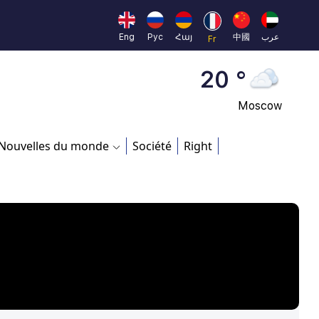
31 °
Eng
Рус
Հայ
中國
عرب
Fr
Yerevan
20 °
Moscow
45 °
Nouvelles du monde
Société
Right
Dubai
20 °
London
26 °
Beijing
23 °
Brussels