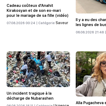
Cadeau coûteux d'Anahit
Kirakosyan et de son ex-mari
pour le mariage de sa fille (vidéo)
Il y a eu des c
Saveur
07.08.2026 00:24 |
Catégorie
les lignes de bu
06.08.2026 21:48 |
Un incident tragique à la
décharge de Nubarashen
Alla Pugacheva 
Urgence
06.08.2026 18:11 |
Catégorie