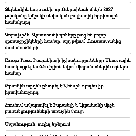
դատի
Զելենսկին հույս ունի, որ Ուկրաինան մինչև 2027
թվականը կմշակի սեփական բալիստիկ հրթիռային
16:10
համակարգ
Հարց եմ ուղղում Նիկոլ Փաշինյանին և գլխավոր
դատախազին. քաղաքացի
Կոբախիձե. Վրաստանի դռները բաց են բոլոր
զբոսաշրջիկների համար, այդ թվում՝ Ռուսաստանից
16:00
ժամանածների
ՈՒՂԻՂ․ Ամենայն հայոց կաթողիկոսը կանչվել է
դատարան. ապօրինի քրեական հետապնդման
շուրջ նոր զարգացումներ
Europa Press. Իսպանիայի իշխանությունները Սեուտային
հատկացրել են 6.5 միլիոն եվրո՝ միգրանտներին օգնելու
համար
Թրամփն արդեն ընտրել է Վենսին որպես իր
իրավահաջորդ
Հռոմում ավարտվել է Իսրայելի և Լիբանանի միջև
բանակցությունների առաջին փուլը
Սպանություն՝ ուղիղ եթերում