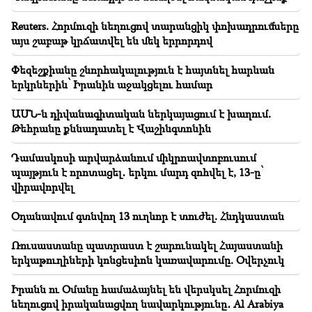
Մեկ ամսում՝ ավելի քան 400 հազար քմ ոչնչացված
պահեստ․ հարյուրավոր ձեռնարկատերեր են տուժել
Reuters. Հորմուզի նեղուցով տարանցիկ փոխադրումները
այս շաբաթ կրճատվել են մեկ երրորդով
17:09
Պատկերացնու՞մ եք՝ Հռոմի պապին տանեին
Փեզեշքիանը շնորհակալություն է հայտնել հարևան
դատարան. Արթուր Խաչատրյան
երկրներին՝ Իրանին աջակցելու համար
17:01
ԱՄՆ-ն դիվանագիտական ներկայացում է խաղում.
Ինչպես բոլոր դիկտատորները, Փաշինյանը
Թեհրանը քննադատել է Վաշինգտոնին
փորձում է վերացնել եկեղեցին, երկրում առկա
բոլոր ինստիտուտները
Դամասկոսի արվարձանում միկրոավտոբուսում
պայթյուն է որոտացել․ երկու մարդ զոհվել է, 13-ը՝
16:59
վիրավորվել
Դատավորը հրաժարվեց Կաթողիկոսի և
եպիսկոպոսների «գործը» քննելուց
Օդանավում գտնվող 13 ուղևոր է տուժել. Հնդկաստան
16:13
Ռուսաստանը պատրաստ է շարունակել Հայաստանի
Սա ստորություն ու նվաստացման տեսարաններ են.
երկաթուղիների կոնցեսիոն կառավարումը. Օվերչուկ
Աննա Մկրտչյան
Իրանն ու Օմանը համաձայնել են վերսկսել Հորմուզի
16:11
նեղուցով իրականացվող նավարկությունը․ Al Arabiya
Հայի ողնաշարը չե՛ն կոտրի․ Կաթողիկոսին չե՞ն