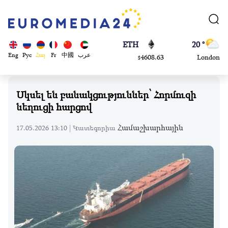
113082
Moscow
$
ADA
45 °
0.868816
Dubai
$
ETH
20 °
Eng
Рус
Հայ
Fr
中國
عرب
4608.63
London
$
SOL
26 °
213.76
Beijing
$
Սկսել են բանակցություններ՝ Հորմուզի
23 °
նեղուցի հարցով
Brussels
16 °
Համաշխարհային
17.05.2026 13:10 |
Կատեգորիա
Rome
23 °
Madrid