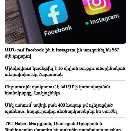
Երևի փոստը լավ չի աշխատում․ Նաթան սրբազանը՝
Պոլսո պատրիարքի լռության մասին
19:01
ԱՄՆ-ում Facebook-ին և Instagram-ին տուգանել են
567 մլն դոլարով
18:51
ԱՄՆ-ում Facebook-ին և Instagram-ին տուգանել են 567
Մինվոդիում կասեցվել է 16 միլիոն ռուբլու
մլն դոլարով
անօրինական տեղափոխումը Հայաստան
Մինվոդիում կասեցվել է 16 միլիոն ռուբլու անօրինական
18:30
տեղափոխումը Հայաստան
Տաթև համայնքի նախկին ղեկավար Մուրադ
Սիմոնյանից կբռնագանձվի 4 միլիոն 454 հազար
Բելառուսին պակասում է ԽՍՀՄ-ի կառավարման
դրամ
համակարգը. Լուկաշենկո
18:19
Մեկ ամսում՝ ավելի քան 400 հազար քմ ոչնչացված
Բելառուսին պակասում է ԽՍՀՄ-ի կառավարման
պահեստ․ հարյուրավոր ձեռնարկատերեր են տուժել
համակարգը. Լուկաշենկո
TRT Haber. Թուրքիան, Սաուդյան Արաբիան և
18:08
Պակիստանը մտադիր են ստեղծել ռազմական դաշինք