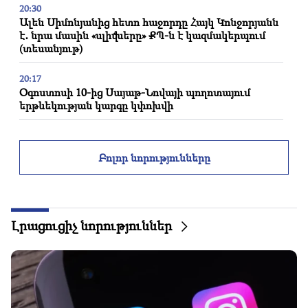
20:30
Ալեն Սիմոնյանից հետո հաջորդը Հայկ Կոնջորյանն
է․ նրա մասին «սլիվները» ՔՊ-ն է կազմակերպում
(տեսանյութ)
20:17
Օգոստոսի 10-ից Սայաթ-Նովայի պողոտայում
երթևեկության կարգը կփոխվի
20:00
Աննկարագրելի հպարտություն էր, երբ Բաքվում
Բոլոր նորությունները
հնչեց ՀՀ օրհներգը․ Ժաննա Անդրեասյան
19:50
ՌԴ-ն «Իսկանդերով» խոցել է զինվորական
գնացքը.Վեհափառի գործով դատավորն
Լրացուցիչ նորություններ
ինքնաբացարկ հայտնեց (տեսանյութ)
19:38
Դատավորը հայ էր․ Նարեկ Կարապետյան
19:17
Կարևոր