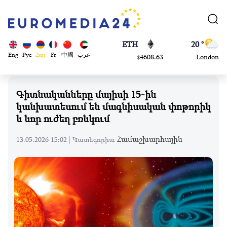
113082
Moscow
$
ADA
45 °
0.868816
Dubai
$
ETH
20 °
Eng
Рус
Հայ
Fr
中國
عرب
4608.63
London
$
SOL
26 °
213.76
Beijing
$
Գիտնականները մայիսի 15-ին
23 °
կանխատեսում են մագնիսական փոթորիկ
Brussels
և նոր ուժեղ բռնկում
16 °
Rome
Համաշխարհային
13.05.2026 15:02 |
Կատեգորիա
23 °
Madrid