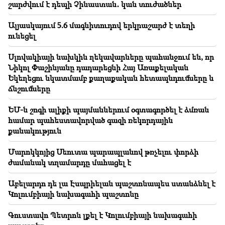
շարժվում է դեպի Չինաստան․ կան տուժածներ
18:34
Պատրաստ եմ աշխատել երկկողմ
Ալյասկայում 5.6 մագնիտուդով երկրաշարժ է տեղի
հարաբերությունների զարգացման ուղղությամբ.
ունեցել
Չինաստանի ԱԳ նախարարը՝ Միրզոյանին
Սլովակիայի նախկին ղեկավարները պահանջում են, որ
18:00
Նիկոլ Փաշինյանը դադարեցնի Հայ Առաքելական
Պետք է խաղադաշտում ապացուցեմ, որ արժանի եմ․
Եկեղեցու նկատմամբ քաղաքական հետապնդումները և
Մխիթարյանը՝ «Ինտերում» իր ապագայի մասին
ճնշումները
ԵՄ-ն շոգի ալիքի պայմաններում օգտագործել է ձմռան
համար պահեստավորված գազի ռեկորդային
քանակություն
Մարոկկոյից Սեուտա պարապլանով թռչելու փորձի
ժամանակ տղամարդը մահացել է
Աբելարդո դե լա Էսպրիելան պաշտոնապես ստանձնել է
Կոլումբիայի նախագահի պաշտոնը
Գուստավո Պետրոն լքել է Կոլումբիայի նախագահի