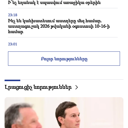
Ի՞նչ եղանակ է սպասվում առաջիկա օրերին
23:18
Ինչ են կանխատեսում աստղերը մեզ համար.
աստղագուշակ 2026 թվականի օգոստոսի 10-16-ի
համար
23:01
Ողբերգական դեպք՝ Երևանում
Բոլոր նորությունները
22:50
Ընդդիմադիրների վիճակը նախանձելի չէ. իրենց
առաջ փորձառու դեմագոգներ են (տեսանյութ)
Լրացուցիչ նորություններ
22:29
Կարևոր
Կարևոր չի ով ինչ ձեռք բերեց հերթական
քաղաքական պրոցեսից, ես միայն կորցրեցի.
Կարապետ Պողոսյան
22:09
2026 թվականի հունիսն ու հուլիսը Եվրոպայում
դարձել են դիտարկումների պատմության ամենաշոգ