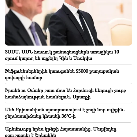
ամիսները
21:56
«Ֆելոն հիվանդանոցից պոնչիկ ա ուզել». Գոռ
Հակոբյանը իր ձեռքով որդու համար պոնչիկ է
պատրաստել (տեսանյութ)
21:19
ՏԱՍՍ․ ԱՄՆ հատուկ բանագնացներն առաջիկա 10
ՏԱՍՍ․ ԱՄՆ հատուկ բանագնացներն առաջիկա 10
օրում կարող են այցելել Կիև և Մոսկվա
օրում կարող են այցելել Կիև և Մոսկվա
Ինֆլուենսերներին կտուգանեն $5000 քաղաքական
20:57
գովազդի համար
Ինֆլուենսերներին կտուգանեն $5000 քաղաքական
գովազդի համար
Իրանն ու Օմանը շատ մոտ են Հորմուզի նեղուցի շուրջ
համաձայնության հասնելուն․ Արաղչի
20:38
Դու ո՞վ ես, որ Կաթողիկոսին ավազանի անունով ես
Մեծ Բրիտանիան պատրաստվում է շոգի նոր ալիքին․
դիմում․ Ամալյան (տեսանյութ)
ջերմաստիճանը կհասնի 36°C-ի
20:20
Արևմուտքը երես կթեքի Հայաստանից․ Մեդվեդևը
Փողը գետի պես կհոսի. Այս երեք կենդանակերպի
զգուշացրել է Երևանին
նշանները կհարստանան օգոստոսի վերջին