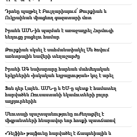
Դրոնը պայթել է Բուլղարիայում՝ Թուրքիան և
19:36
Ուկրաինան միացնող գազատարի մոտ
Խոշոր հրդեհ Սայաթ Նովայի բարձրահարկ
շենքերից մեկում. Բնակիչներ են տարհանվել
Իրանն ԱՄՆ-ին պայման է առաջադրել Հորմուզի
նեղուցը բացելու համար
19:34
Կարևոր
ՄԻՊ–ն անթույլատրելի է համարում Արգամ
Թուրքիան սկսել է սահմանափակել Սև ծովում
Աբրահամյանի վերաբերյալ ՔԿ–ի
առևտրային նավերի տեղաշարժը
հաղորդագրությունը
Իրանի ԱԳ նախարարը հարևան մահմեդական
19:30
երկրներին «իսկական եղբայրության» կոչ է արել
Իրանն ու Օմանը շատ մոտ են Հորմուզի նեղուցի
շուրջ համաձայնության հասնելուն․ Արաղչի
Ֆոն դեր Լայեն․ ԱՄՆ-ը և ԵՄ-ը պետք է համատեղ
հարվածեն Ռուսաստանի եկամուտների բոլոր
19:06
աղբյուրներին
Որոնվում է նախաձեռնված քրեական վարույթի
շրջանակներում
Սեուտայի ​​պաշտպանությունը ուժեղացվել է
միգրանտների հնարավոր նոր հոսքի պատճառով
18:44
Ռուբիո․ ԱՄՆ-ը 201 մլն դոլար է հատկացրել TRIPP-
ի և Միջին միջանցքի զարգացման համար
«Դելֆին» թայֆունը հարվածել է Ճապոնիային և