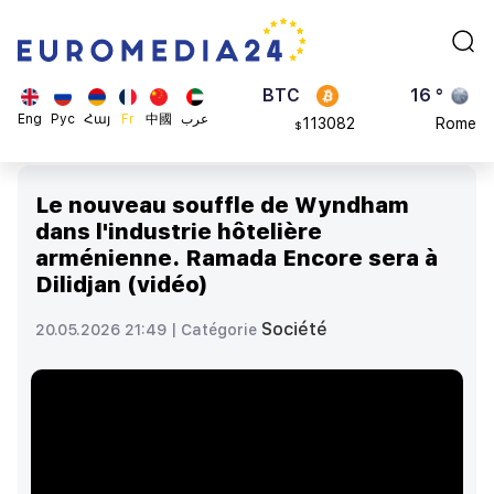
870.47
Brussels
$
BTC
16 °
113082
Rome
$
ADA
23 °
Eng
Рус
Հայ
Fr
中國
عرب
0.868816
Madrid
$
Le nouveau souffle de Wyndham
dans l'industrie hôtelière
arménienne. Ramada Encore sera à
Dilidjan (vidéo)
Société
20.05.2026 21:49 |
Catégorie