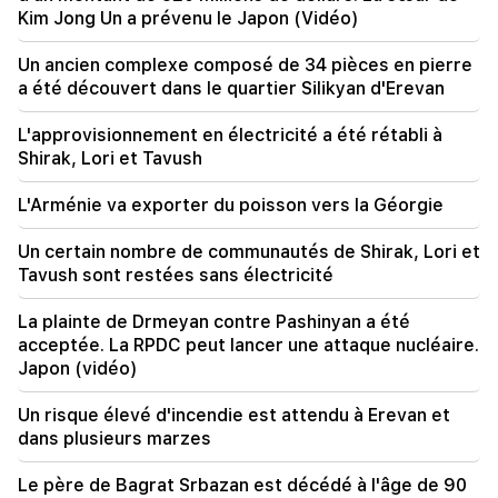
Kim Jong Un a prévenu le Japon (Vidéo)
18:19
La Biélorussie n’a pas le système de gestion de
Un ancien complexe composé de 34 pièces en pierre
l’URSS. Loukachenko
a été découvert dans le quartier Silikyan d'Erevan
09:45
L'approvisionnement en électricité a été rétabli à
L’Église arménienne doit être protégée partout,
Shirak, Lori et Tavush
mais le moyen d’y mettre fin est de changer de
pouvoir. Tigran Abrahamian
L'Arménie va exporter du poisson vers la Géorgie
09:28
Un certain nombre de communautés de Shirak, Lori et
Ils tenteront de gagner le cœur de Sassoon.
Tavush sont restées sans électricité
"Publication"
La plainte de Drmeyan contre Pashinyan a été
09:11
acceptée. La RPDC peut lancer une attaque nucléaire.
"Publication". "Le mendiant n'aura pas de ventre"
Japon (vidéo)
d'Araik Harutyunyan ?
Un risque élevé d'incendie est attendu à Erevan et
dans plusieurs marzes
Le père de Bagrat Srbazan est décédé à l'âge de 90