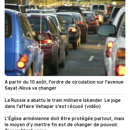
21:25
Le détroit d'Ormuz pourrait perdre son
importance stratégique
20:30
Hayk Konjoryan est le prochain après Alen
Simonyan. Le CP organise des "prunes" à son
sujet (vidéo)
20:17
A partir du 10 août, l'ordre de circulation sur
l'avenue Sayat-Nova va changer
A partir du 10 août, l'ordre de circulation sur l'avenue
20:00
Sayat-Nova va changer
C'était une fierté indescriptible lorsque l'hymne
national de la RA a été joué à Bakou. Jeanne
La Russie a abattu le train militaire Iskander. Le juge
Andreassian
dans l'affaire Vehapar s'est récusé (vidéo)
19:50
L’Église arménienne doit être protégée partout, mais
La Russie a abattu le train militaire Iskander. Le
le moyen d’y mettre fin est de changer de pouvoir.
juge dans l'affaire Vehapar s'est récusé (vidéo)