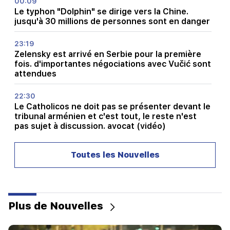
00:09
Le typhon "Dolphin" se dirige vers la Chine.
jusqu'à 30 millions de personnes sont en danger
23:19
Zelensky est arrivé en Serbie pour la première
fois. d'importantes négociations avec Vučić sont
attendues
22:30
Le Catholicos ne doit pas se présenter devant le
tribunal arménien et c'est tout, le reste n'est
pas sujet à discussion. avocat (vidéo)
21:42
Toutes les Nouvelles
Les détails sur les victimes de la fusillade dans
une école thaïlandaise sont connus
21:30
Où est passé l’Arménien exigeant ? Karine
Plus de Nouvelles
Nalchajyan sur la formation de la psyché
arménienne, visage national (vidéo)