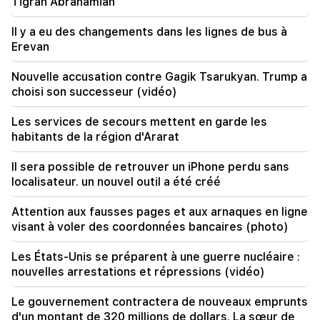
Tigran Abrahamian
19:38
Il y a eu des changements dans les lignes de bus à
Le juge était arménien. Narek Karapetian
Erevan
19:17
Important
Nouvelle accusation contre Gagik Tsarukyan. Trump a
Peut-être que le courrier ne fonctionne pas
choisi son successeur (vidéo)
bien. Mgr Nathan sur le silence du patriarche de
Constantinople
Les services de secours mettent en garde les
habitants de la région d'Ararat
19:01
Aux USA, Facebook et Instagram ont été
Il sera possible de retrouver un iPhone perdu sans
condamnés à une amende de 567 millions de
localisateur. un nouvel outil a été créé
dollars
Attention aux fausses pages et aux arnaques en ligne
18:51
visant à voler des coordonnées bancaires (photo)
Le transfert illégal de 16 millions de roubles vers
l'Arménie a été suspendu à Minvodi
Les États-Unis se préparent à une guerre nucléaire :
nouvelles arrestations et répressions (vidéo)
18:30
4 millions 454 mille drams seront confisqués à
l'ancien chef de la communauté de Tatev, Murad
Le gouvernement contractera de nouveaux emprunts
Simonyan
d'un montant de 320 millions de dollars. La sœur de