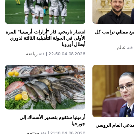
 مع ممثلي ترامب كل
انتصار تاريخي. فاز "أرارات-أرمينيا" للمرة
الأولى في الجولة التأهيلية الثالثة لدوري
أبطال أوروبا
عالم
فئة
رياضة
04.08.2026 22:50 |
فئة
أرمينيا ستقوم بتصدير الأسماك إلى
جورجيا
لمدعي العام الروسي
مجتمع
04.08.2026 21:10 |
فئة