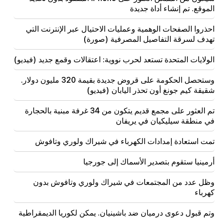
19:28
مهم
الموقع. تم إنشاء أداة جديدة
وتحت قيادتكم، ستواصل حكومة جمهورية أرمينيا لعب دور
بناء في السلام الإقليمي. غوتيريس إلى باشينيان
احذروا الصفحات الوهمية وعمليات الاحتيال عبر الإنترنت التي
تهدف لسرقة التفاصيل المصرفية (صورة)
18:35
روسيا مستعدة لمواصلة إدارة امتيازات السكك الحديدية
الولايات المتحدة تستعد لحرب نووية: اعتقالات وقمع جديد (فيديو)
الأرمينية. أوفرتشوك
وستحصل الحكومة على قروض جديدة بقيمة 320 مليون دولار.
18:21
شقيقة كيم جونغ أون تحذر اليابان (فيديو)
إن القيود غير المعقولة المفروضة على تصدير المنتجات
الأرمنية إلى السوق الروسية مثيرة للقلق. روبينيان إلى
ماتفيينكو
تم العثور على مجمع قديم يتكون من 34 غرفة مبنية بالحجارة
في منطقة سيليكيان في يريفان
18:11
تمت استعادة إمدادات الكهرباء في شيراك ولوري وتافوش
حادث مأساوي في مكب نفايات نوباراشين
أرمينيا ستقوم بتصدير الأسماك إلى جورجيا
18:01
تفكر آلا بوجاتشيفا في العودة إلى المسرح بسبب مشاكل
مالية
وظل عدد من المجتمعات في شيراك ولوري وتافوش بدون
كهرباء
17:52
وتم قبول دعوى درميان ضد باشينيان. يمكن لكوريا الديمقراطية
اتفقت إيران وعمان على استئناف الملاحة عبر مضيق