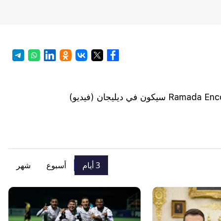
3 أيام
أسبوع
شهر