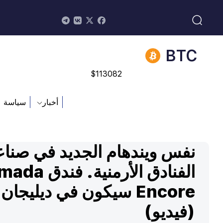
$
213.76
BNB
$
870.47
BTC
$
113082
ADA
أخبار
سياسة
$
0.868816
نفس ويندهام الجديد في صناع
الفنادق الأرمنية. ف
Encore سيكون في ديليجان
(فيديو)