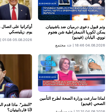
أوكرانيا على اتصال
وتم قبول دعوى درميان ضد باشينيان.
يوم. زيلينسكي
يمكن لكوريا الديمقراطية شن هجوم
نووي. اليابان (فيديو)
05.08.2026 01:08 |
مجتمع
04.08.2026 18:46 |
فئة
لماذا سارعت وزارة الصحة لطرح التأمين
الصحي (فيديو)
"النشر". ماذا قدم ا
لآنا فاردابيتيان؟
سياسة
04.08.2026 21:31 |
فئة