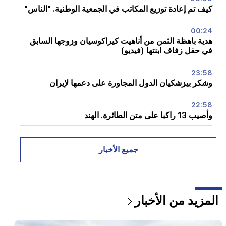
كيف تم إعادة توزيع المكاتب في الجمعية الوطنية. "الناس"
00:24
هدية باهظة الثمن من أناهيت كيراكوسيان وزوجها السابق
في حفل زفاف ابنتها (فيديو)
23:58
وشكر بيزشكيان الدول المجاورة على دعمها لإيران
22:58
وأصيب 13 راكبا على متن الطائرة. الهند
22:15
إن استدعاء Garegin B. Vepahar إلى المحكمة أمر غير
جميع الأخبار
مقبول ومستهجن. آرام آي
22:09
اندلع حريق كبير في مكب للنفايات بالقرب من منطقة
المزيد من الأخبار
سيليكيان في يريفان
21:48