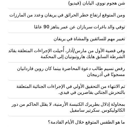
هرمز. العربية
شن هجوم نووي. اليابان (فيديو)
ومن المتوقع ارتفاع خطر الحرائق في يريفان وعدد من المارزات
17:17
ويأمل زيلينسكي أن تقوم أوكرانيا بتطوير نظام الصواريخ
الباليستية الخاص بها بحلول عام 2027
توفي والد باغرات سربازان عن عمر يناهز 90 عامًا
تغيير مهم للسائقين والمشاة في يريفان
وفي قضية الأول من مارس/آذار، أُحيلت الإجراءات المتعلقة بقائد
الشرطة السابق هايك هاروتيونيان إلى المحكمة
رفض نسيم طالب دعوة المحاضرة بينما كان روبن فاردانيان
مسجونًا في أذربيجان
تم الانتهاء من التحقيق الأولي في الإجراءات الجنائية المتعلقة
بالتحرش الجنائي بقاصرين في فيدي.
بمحاولة إذلال بطريرك الكنيسة الأرمنية، لا يقلل الحاكم من دور
الكاثوليكوس. سكرتير سامفيل
ما هو الطقس المتوقع خلال الأيام القادمة؟