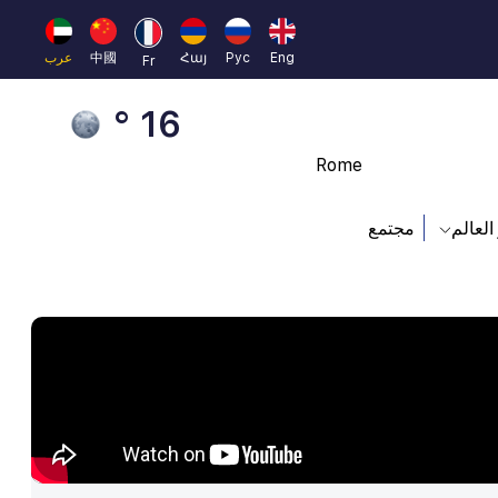
23 °
Eng
Рус
Հայ
中國
عرب
Fr
Brussels
16 °
Rome
23 °
العالم
مجتمع
Madrid