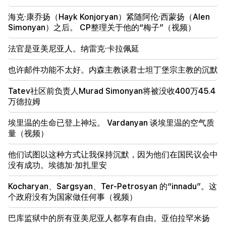
Sayat Nova 的一栋高层建筑发生大火。居民已被疏散
海克·康乔扬（Hayk Konjoryan）紧随阿伦·西蒙扬（Alen
Simonyan）之后。 CP整理关于他的“梅子”（视频）
19:34
重要的
人权捍卫者认为中央委员会关于 Argam Abrahamyan
法官是亚美尼亚人。纳雷克·卡拉佩延
的报告不可受理
也许邮件功能不太好。内森主教谈君士坦丁堡宗主教的沉默
19:06
通缉作为启动刑事诉讼的一部分
Tatev社区前负责人Murad Simonyan将被没收400万45.4
万德拉姆
18:44
卢比奥：美国拨款2.01亿美元用于TRIPP和中间走廊的
埃里温的生命已登上神坛。 Vardanyan 谈埃里温的空气质
发展
量（视频）
18:34
他们试图以这种方式让我保持沉默，因为他们在国民议会中
我愿为推动两国关系发展作出努力。中国外交部长米尔
没有成功。埃德加·加扎里安
佐扬
Kocharyan、Sargsyan、Ter-Petrosyan 的“innadu”。这
个政府没有为国家做任何事（视频）
巴库监狱中的所有亚美尼亚人都享有自由。亚伯拉罕米扬