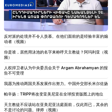
22:50
反对派的处境并不令人羡慕。在他们面前的是经验丰富
的煽动者（视频）
21:56
“重罪犯想要从医院买一个甜甜圈。” Gor Hakobyan
亲手为儿子制作甜甜圈（视频）
反对派的处境并不令人羡慕。在他们面前的是经验丰富的煽
动者（视频）
21:19
塔斯社：美国特使未来10天内可能访问基辅和莫斯科
你是谁，居然用泳池的名字来称呼天主教徒？阿玛利亚（视
频）
20:57
影响者因政治广告将被罚款 5,000 美元
人权捍卫者认为中央委员会关于 Argam Abrahamyan 的报
告不可受理
20:38
你是谁，居然用泳池的名字来称呼天主教徒？阿玛利亚
我愿为推动两国关系发展作出努力。中国外交部长米尔佐扬
（视频）
帕辛扬：TRIPP将改变亚美尼亚在全球投资版图上的地位
20:20
钱会像河流一样流动。这三个生肖八月下旬发财
天主教徒不应该站在亚美尼亚法庭面前，仅此而已，其余的
不是讨论的问题。律师（视频）
19:36