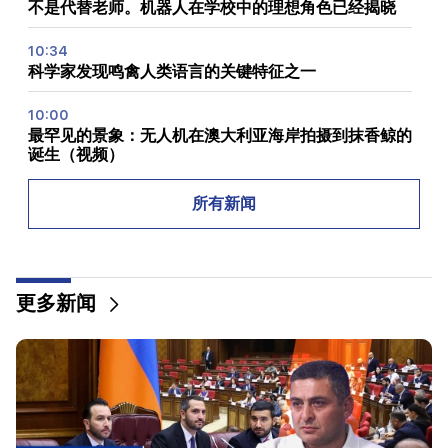
不是代替老师。机器人在学校中的理想角色已经揭晓
10:34
科学家发现鸣禽人类语言的关键特征之一
10:00
最罕见的景象：无人机在澳大利亚海岸拍摄到抹香鲸的
诞生（视频）
01:49
所有新闻
Argam Abrahamyan 被拘留两个月
00:17
许多地址将在很长一段时间内没有gas
更多新闻
23:50
未来几天的天气怎么样？
23:01
埃里温发生的悲惨事件