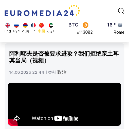
870.47
Brussels
$
BTC
16 °
113082
Rome
$
ADA
23 °
Eng
Рус
Հայ
Fr
中國
عرب
0.868816
Madrid
$
阿利耶夫是否被要求进攻？我们拒绝亲土耳
其当局（视频）
政治
14.06.2026 22:44 |
类别