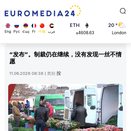
113082
Moscow
$
ADA
45 °
0.868816
Dubai
$
ETH
20 °
Eng
Рус
Հայ
Fr
中國
عرب
4608.63
London
$
SOL
26 °
213.76
Beijing
$
“发布”。制裁仍在继续，没有发现一丝不情
23 °
愿
Brussels
16 °
按
11.06.2026 08:38 |
类别
Rome
23 °
Madrid