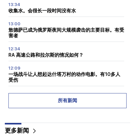
13:34
收集水。会很长一段时间没有水
13:00
敖德萨已成为俄罗斯夜间大规模袭击的主要目标。有受
害者
12:34
RA 高速公路和拉尔斯的情况如何？
12:09
一场战斗让人想起达什塔万村的动作电影。有10多人
受伤
12:00
11年没有剪头发了。印度一名居民创造了头发长度的世
所有新闻
界纪录
11:34
科学家发现一种蘑菇可以让不同国家的人产生类似的幻
更多新闻
觉