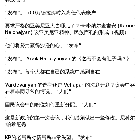
埃里温发生的悲惨事件
“发布”。 500万德拉姆转入离任代表账户
22:50
反对派的处境并不令人羡慕。在他们面前的是经验丰富
要求严格的亚美尼亚人去哪儿了？卡琳·纳尔查吉安 (Karine
的煽动者（视频）
Nalchajyan) 谈亚美尼亚精神、民族面孔的形成（视频）
21:56
他们将努力赢得沙逊的心。 “发布”
“重罪犯想要从医院买一个甜甜圈。” Gor Hakobyan
亲手为儿子制作甜甜圈（视频）
“发布”。 Araik Harutyunyan 的《乞丐不会有肚子吗？》
21:19
“发布”。每个人都在自己的系统中感到自在
塔斯社：美国特使未来10天内可能访问基辅和莫斯科
Vardevanyan 的选举还是 Vehapar 的法庭开庭？议会中存
20:57
在着非同寻常的情况。 “人们”
影响者因政治广告将被罚款 5,000 美元
国民议会中的职位如何重新分配。 “人们”
20:38
你是谁，居然用泳池的名字来称呼天主教徒？阿玛利亚
这是新政府的第一次会议，我们必须做出一些修改。尼科尔
（视频）
·帕希尼扬
20:20
KP的老居民对新居民非常失望。 “发布”
钱会像河流一样流动。这三个生肖八月下旬发财