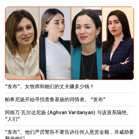
11:00
不是代替老师。机器人在学校中的理想角色已经揭晓
10:34
科学家发现鸣禽人类语言的关键特征之一
10:00
最罕见的景象：无人机在澳大利亚海岸拍摄到抹香鲸的
诞生（视频）
01:49
Argam Abrahamyan 被拘留两个月
“发布”。女牧师和她们的丈夫赚多少钱？
00:17
帕希尼扬开始寻找查鲁基扬的同情者。 “发布”
许多地址将在很长一段时间内没有gas
阿格万·瓦尔达尼扬 (Aghvan Vardanyan) 与该派系隔绝。
23:50
“人们”
未来几天的天气怎么样？
“发布”。他们严厉警告不要告诉任何人悬赏金额，并威胁要
23:01
释放他们