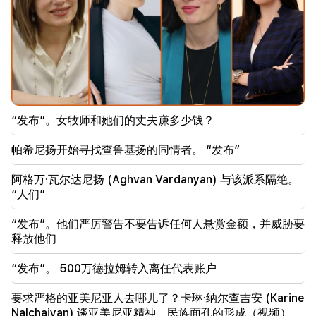
22:50
反对派的处境并不令人羡慕。在他们面前的是经验丰富
的煽动者（视频）
21:56
“重罪犯想要从医院买一个甜甜圈。” Gor Hakobyan
亲手为儿子制作甜甜圈（视频）
“发布”。女牧师和她们的丈夫赚多少钱？
21:19
帕希尼扬开始寻找查鲁基扬的同情者。 “发布”
塔斯社：美国特使未来10天内可能访问基辅和莫斯科
阿格万·瓦尔达尼扬 (Aghvan Vardanyan) 与该派系隔绝。
20:57
“人们”
影响者因政治广告将被罚款 5,000 美元
“发布”。他们严厉警告不要告诉任何人悬赏金额，并威胁要
20:38
释放他们
你是谁，居然用泳池的名字来称呼天主教徒？阿玛利亚
（视频）
“发布”。 500万德拉姆转入离任代表账户
20:20
要求严格的亚美尼亚人去哪儿了？卡琳·纳尔查吉安 (Karine
钱会像河流一样流动。这三个生肖八月下旬发财
Nalchajyan) 谈亚美尼亚精神、民族面孔的形成（视频）