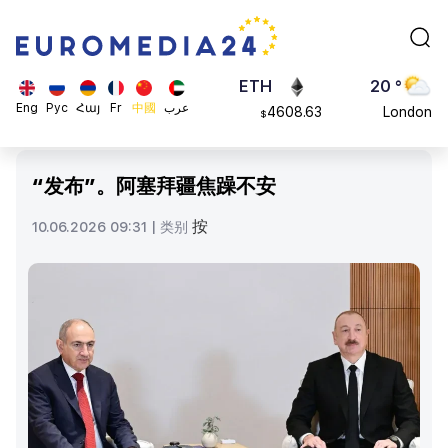
113082
Moscow
$
ADA
45 °
0.868816
Dubai
$
ETH
20 °
Eng
Рус
Հայ
Fr
中國
عرب
4608.63
London
$
SOL
26 °
213.76
Beijing
$
“发布”。阿塞拜疆焦躁不安
23 °
Brussels
按
10.06.2026 09:31 |
类别
16 °
Rome
23 °
Madrid