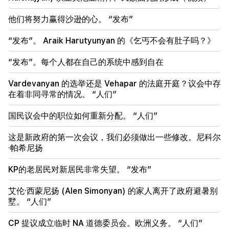
19:36
他们将努力赢得沙逊的心。 “发布”
Sayat Nova 的一栋高层建筑发生大火。居民已被疏散
“发布”。 Araik Harutyunyan 的《乞丐不会有肚子吗？》
19:34
重要的
人权捍卫者认为中央委员会关于 Argam Abrahamyan
“发布”。每个人都在自己的系统中感到自在
的报告不可受理
Vardevanyan 的选举还是 Vehapar 的法庭开庭？议会中存
19:06
在着非同寻常的情况。 “人们”
通缉作为启动刑事诉讼的一部分
国民议会中的职位如何重新分配。 “人们”
18:44
卢比奥：美国拨款2.01亿美元用于TRIPP和中间走廊的
这是新政府的第一次会议，我们必须做出一些修改。尼科尔
发展
·帕希尼扬
18:34
KP的老居民对新居民非常失望。 “发布”
我愿为推动两国关系发展作出努力。中国外交部长米尔
佐扬
艾伦·西蒙尼扬 (Alen Simonyan) 的家人离开了政府避暑别
墅。 “人们”
CP 提议成立临时 NA 道德委员会。欧洲义务。 “人们”