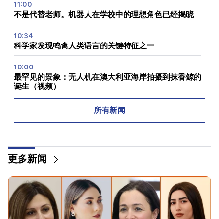
11:00
不是代替老师。机器人在学校中的理想角色已经揭晓
10:34
科学家发现鸣禽人类语言的关键特征之一
10:00
最罕见的景象：无人机在澳大利亚海岸拍摄到抹香鲸的
诞生（视频）
01:49
所有新闻
Argam Abrahamyan 被拘留两个月
00:17
许多地址将在很长一段时间内没有gas
更多新闻
23:50
未来几天的天气怎么样？
23:01
埃里温发生的悲惨事件