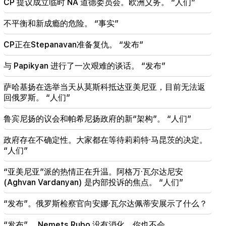
白俄罗斯缺乏苏联的管理体系。卢卡申科
CP 提议成立临时 NA 道德委员会。欧洲义务。 “人们”
09:45
不平衡和新成瘾的危险。 “事实”
亚美尼亚教会必须在各地受到保护，但结束这一切的
方法是权力更迭。蒂格兰·阿布拉米扬
CP正在Stepanavan准备复仇。 “发布”
09:28
与 Papikyan 进行了一次艰难的谈话。 “发布”
他们将努力赢得沙逊的心。 “发布”
萨哈基扬在选举当天从莫斯科抵达亚美尼亚，目前无法返
09:11
回俄罗斯。 “人们”
“发布”。 Araik Harutyunyan 的《乞丐不会有肚子
吗？》
鲁宾尼扬的议会和帕希尼扬政府的新“架构”。 “人们”
政府存在不确定性。大家都在等待莉莉特·马昆茨的决定。
“人们”
“亚美尼亚”派的热情正在升温。阿格万·瓦尔达尼安
(Aghvan Vardanyan) 是内部投诉的焦点。 “人们”
“发布”。俄罗斯检察官向安娜·瓦尔达佩蒂安展示了什么？
“发布”。 Nemets Rubo 没有消化，你也不会