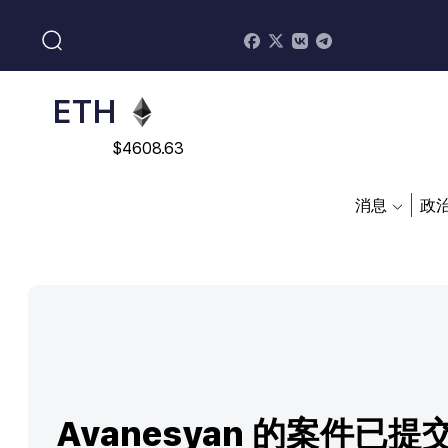
$
113082
ADA
$
0.868816
ETH
$
4608.63
SOL
消息
政
$
213.76
Avanesyan 的案件已提