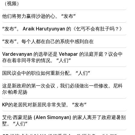
俄罗斯用“伊斯坎德尔”击落了军用列车。维哈帕尔案
（视频）
法官回避（视频）
他们将努力赢得沙逊的心。 “发布”
19:38
法官是亚美尼亚人。纳雷克·卡拉佩延
“发布”。 Araik Harutyunyan 的《乞丐不会有肚子吗？》
19:17
重要的
“发布”。每个人都在自己的系统中感到自在
也许邮件功能不太好。内森主教谈君士坦丁堡宗主教
的沉默
Vardevanyan 的选举还是 Vehapar 的法庭开庭？议会中
存在着非同寻常的情况。 “人们”
19:01
在美国，Facebook和Instagram被罚款5.67亿美元
国民议会中的职位如何重新分配。 “人们”
18:51
这是新政府的第一次会议，我们必须做出一些修改。尼科
明沃迪暂停向亚美尼亚非法转移1600万卢布
尔·帕希尼扬
18:30
KP的老居民对新居民非常失望。 “发布”
Tatev社区前负责人Murad Simonyan将被没收400
万45.4万德拉姆
艾伦·西蒙尼扬 (Alen Simonyan) 的家人离开了政府避暑别
墅。 “人们”
18:19