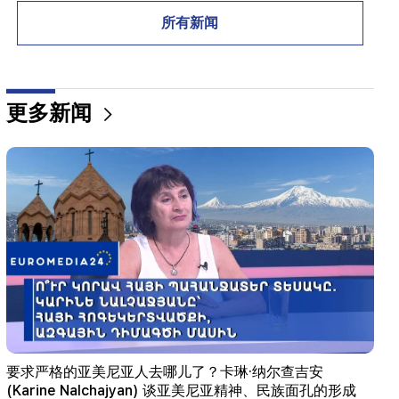
21:30
所有新闻
要求严格的亚美尼亚人去哪儿了？卡琳·纳尔查吉安
(Karine Nalchajyan) 谈亚美尼亚精神、民族面孔的形
成（视频）
更多新闻
21:25
霍尔木兹海峡可能失去战略重要性
20:30
海克·康乔扬（Hayk Konjoryan）紧随阿伦·西蒙扬
（Alen Simonyan）之后。 CP整理关于他的“梅子”
（视频）
20:17
8月10日起Sayat-Nova大道交通秩序将发生变化
20:00
当巴库奏响 RA 国歌时，人们感到难以形容的自豪。詹
娜·安德烈亚西安
要求严格的亚美尼亚人去哪儿了？卡琳·纳尔查吉安
19:50
(Karine Nalchajyan) 谈亚美尼亚精神、民族面孔的形成