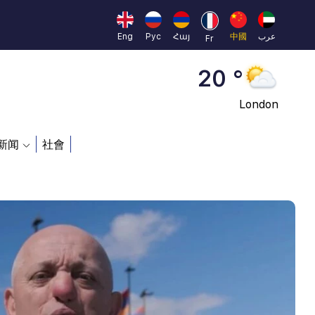
Moscow
45 °
Eng
Рус
Հայ
中國
عرب
Fr
Dubai
20 °
London
26 °
新闻
社會
Beijing
23 °
Brussels
16 °
Rome
23 °
Madrid