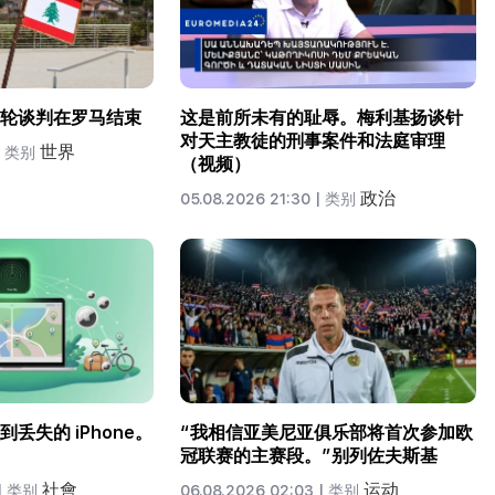
轮谈判在罗马结束
这是前所未有的耻辱。梅利基扬谈针
对天主教徒的刑事案件和法庭审理
世界
类别
（视频）
政治
05.08.2026 21:30 |
类别
丢失的 iPhone。
“我相信亚美尼亚俱乐部将首次参加欧
冠联赛的主赛段。”别列佐夫斯基
社會
运动
|
类别
06.08.2026 02:03 |
类别