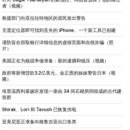
者（视频）
20:57
影响者因政治广告将被罚款 5,000 美元
救援部门向亚拉拉特地区的居民发出警告
20:38
无需定位器即可找到丢失的 iPhone。一个新工具已创建
你是谁，居然用泳池的名字来称呼天主教徒？阿玛利
亚（视频）
谨防旨在窃取银行详细信息的虚假页面和在线诈骗（照
片）
20:20
钱会像河流一样流动。这三个生肖八月下旬发财
美国正在为核战争做准备：新的逮捕和镇压（视频）
政府将新增贷款3.2亿美元。金正恩的妹妹警告日本（视
频）
埃里温西利基扬区发现一座由 34 间石砌房间组成的古代建
筑群
Shirak、Lori 和 Tavush 已恢复供电
亚美尼亚正准备向格鲁吉亚出口鱼类