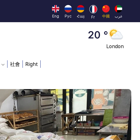
Moscow
45 °
Eng
Рус
Հայ
中國
عرب
Fr
Dubai
20 °
London
26 °
社會
Right
Beijing
23 °
Brussels
16 °
Rome
23 °
Madrid