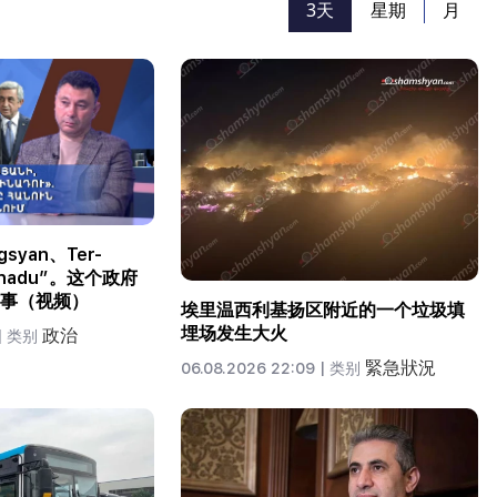
3天
星期
月
gsyan、Ter-
innadu”。这个政府
事（视频）
埃里温西利基扬区附近的一个垃圾填
埋场发生大火
政治
|
类别
緊急狀況
06.08.2026 22:09 |
类别