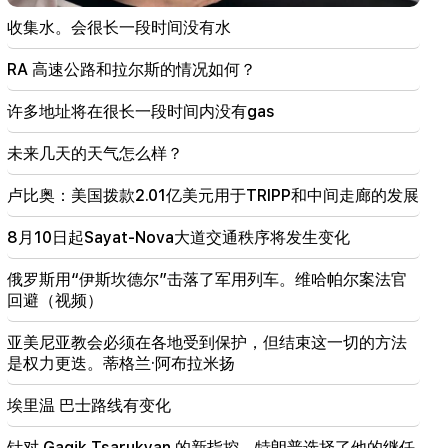
Argam Abrahamyan 被拘留两个月
收集水。会很长一段时间没有水
00:17
RA 高速公路和拉尔斯的情况如何？
许多地址将在很长一段时间内没有gas
许多地址将在很长一段时间内没有gas
23:50
未来几天的天气怎么样？
未来几天的天气怎么样？
23:01
卢比奥：美国拨款2.01亿美元用于TRIPP和中间走廊的发展
埃里温发生的悲惨事件
8月10日起Sayat-Nova大道交通秩序将发生变化
22:50
反对派的处境并不令人羡慕。在他们面前的是经验丰
俄罗斯用“伊斯坎德尔”击落了军用列车。维哈帕尔案法官
富的煽动者（视频）
回避（视频）
21:56
亚美尼亚教会必须在各地受到保护，但结束这一切的方法
“重罪犯想要从医院买一个甜甜圈。” Gor Hakobyan
是权力更迭。蒂格兰·阿布拉米扬
亲手为儿子制作甜甜圈（视频）
埃里温 巴士路线有变化
21:19
塔斯社：美国特使未来10天内可能访问基辅和莫斯科
针对 Gagik Tsarukyan 的新指控。特朗普选择了他的继任