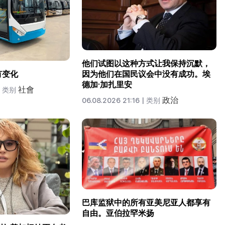
他们试图以这种方式让我保持沉默，
有变化
因为他们在国民议会中没有成功。埃
德加·加扎里安
社會
类别
政治
06.08.2026 21:16 |
类别
巴库监狱中的所有亚美尼亚人都享有
自由。亚伯拉罕米扬