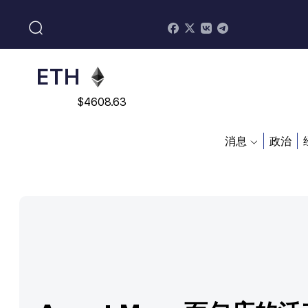
$
113082
ADA
$
0.868816
ETH
$
4608.63
SOL
消息
政治
$
213.76