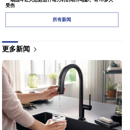
受伤
12:00
所有新闻
11年没有剪头发了。印度一名居民创造了头发长度的
世界纪录
11:34
更多新闻
科学家发现一种蘑菇可以让不同国家的人产生类似的
幻觉
11:00
不是代替老师。机器人在学校中的理想角色已经揭晓
10:34
科学家发现鸣禽人类语言的关键特征之一
10:00
最罕见的景象：无人机在澳大利亚海岸拍摄到抹香鲸
的诞生（视频）
01:49