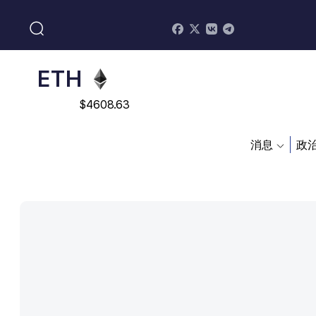
$
113082
ADA
$
0.868816
ETH
$
4608.63
SOL
消息
政
$
213.76