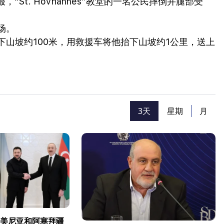
“St. Hovhannes”教堂的一名公民摔倒并腿部受
场。
山坡约100米，用救援车将他抬下山坡约1公里，送上
3天
星期
月
美尼亚和阿塞拜疆