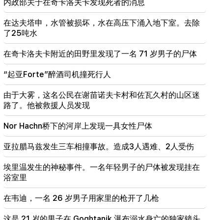
（视频）
内政部关于在奇卡洛夫卡发现死者的消息
在达夫塔申，水管被损坏，水在高压下涌入地下室。去除
19:00
国会事件。因为“小牛”这个词。卡拉佩蒂安收到警告
了25吨水
在奇卡洛夫卡附近的田野里发现了一名 71 岁男子的尸体
18:55
伊朗和阿曼之间关于霍尔木兹海峡的谈判仍存在“一两
个问题”。半岛电视台
“起亚Forte”醉酒司机撞死行人
由于大雾，这名公民在谢苗诺夫卡村和佐瓦久村的山区迷
18:30
马什托茨社区警方揭露了一起汽车盗窃案
路了。他被救援人员发现
Nor Hachn桥下的河岸上发现一具女性尸体
18:20
帕希尼扬与美国特使高级顾问讨论TRIPP项目实施
亚拉腊马兹发生三车相撞事故。造成3人遇难、2人受伤
埃里温发生的神秘事件。一名年轻男子的尸体被发现挂在
浴室里
在韦迪，一名 26 岁男子用家里的枪开了几枪
这是 21 岁的男子在 Goghtanik 瀑布溺水身亡的独家镜头