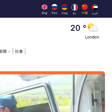
Moscow
45 °
Eng
Рус
Հայ
中國
عرب
Fr
Dubai
20 °
London
26 °
新闻
社會
Beijing
23 °
Brussels
16 °
Rome
23 °
Madrid