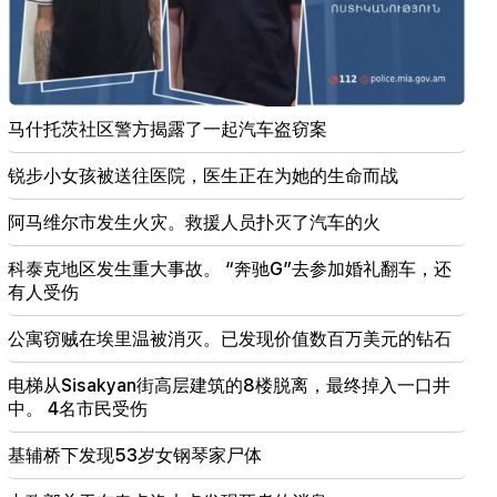
20:41
委员会已接受亚美尼亚与美国TRIPP协议的合宪性问题
20:30
马什托茨社区警方揭露了一起汽车盗窃案
美国正在为核战争做准备：新的逮捕和镇压（视频）
锐步小女孩被送往医院，医生正在为她的生命而战
19:53
莱比锡机场的“带有未知爆炸装置的无人机”。调查已
阿马维尔市发生火灾。救援人员扑灭了汽车的火
经开始
科泰克地区发生重大事故。 “奔驰G”去参加婚礼翻车，还
19:47
有人受伤
席尔瓦·哈科比安 (Silva Hakobyan) 报告了痛苦的损
失（照片）
公寓窃贼在埃里温被消灭。已发现价值数百万美元的钻石
19:32
电梯从Sisakyan街高层建筑的8楼脱离，最终掉入一口井
Petra Bair重申PACE支持与亚美尼亚国民议会密切合
作
中。 4名市民受伤
基辅桥下发现53岁女钢琴家尸体
19:03
政府将新增贷款3.2亿美元。金正恩的妹妹警告日本