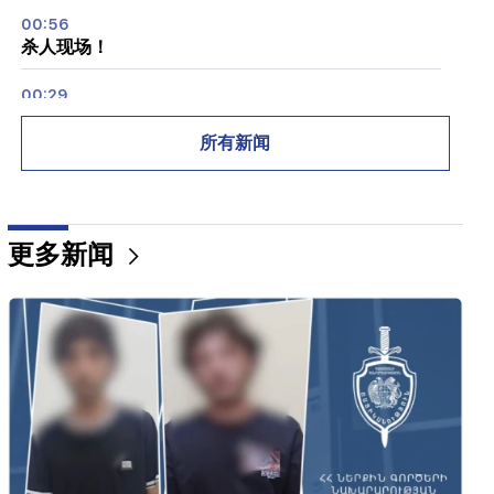
00:56
杀人现场！
00:29
Sedrak Arustamyan 被拘留两个月
所有新闻
23:50
无需定位器即可找到丢失的 iPhone。一个新工具已创
建
更多新闻
21:30
这是前所未有的耻辱。梅利基扬谈针对天主教徒的刑
事案件和法庭审理（视频）
21:10
我们希望霍尔木兹问题能够得到和平解决。阿尔塔克·
扎卡里安
20:56
重要的
谨防旨在窃取银行详细信息的虚假页面和在线诈骗
（照片）