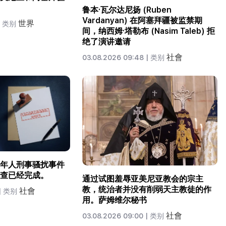
鲁本·瓦尔达尼扬 (Ruben
Vardanyan) 在阿塞拜疆被监禁期
世界
类别
间，纳西姆·塔勒布 (Nasim Taleb) 拒
绝了演讲邀请
社會
03.08.2026 09:48 |
类别
年人刑事骚扰事件
查已经完成。
通过试图羞辱亚美尼亚教会的宗主
教，统治者并没有削弱天主教徒的作
社會
|
类别
用。萨姆维尔秘书
社會
03.08.2026 09:00 |
类别