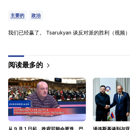
主要的
政治
我们已经赢了。 Tsarukyan 谈反对派的胜利（视频
阅读最多的
从 9 月 1 日起，政府可能会更迭。巴
泽连斯基谈到与亚