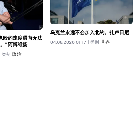
乌克兰永远不会加入北约。扎卢日尼
电般的速度滑向无法
世界
04.08.2026 01:17 |
类别
。”阿博维扬
政治
|
类别