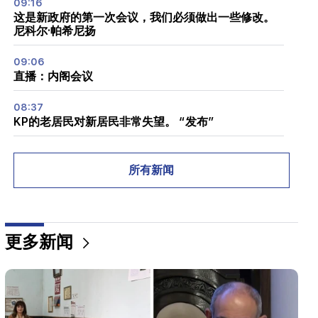
09:16
这是新政府的第一次会议，我们必须做出一些修改。
尼科尔·帕希尼扬
09:06
直播：内阁会议
08:37
KP的老居民对新居民非常失望。 “发布”
08:22
艾伦·西蒙尼扬 (Alen Simonyan) 的家人离开了政府避
所有新闻
暑别墅。 “人们”
08:06
CP 提议成立临时 NA 道德委员会。欧洲义务。 “人
更多新闻
们”
07:58
不平衡和新成瘾的危险。 “事实”
02:03