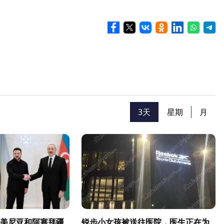
）
3天
星期
月
美尼亚和阿塞拜疆
锐步小女孩被送往医院，医生正在为