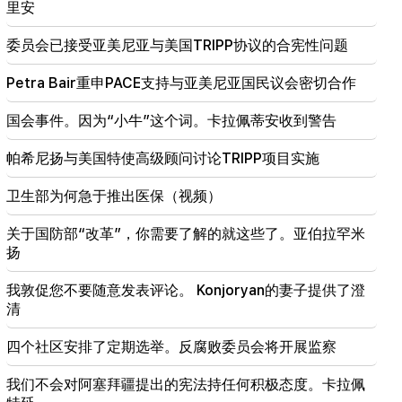
里安
21:30
委员会已接受亚美尼亚与美国TRIPP协议的合宪性问题
这是前所未有的耻辱。梅利基扬谈针对天主教徒的刑
事案件和法庭审理（视频）
Petra Bair重申PACE支持与亚美尼亚国民议会密切合作
21:10
国会事件。因为“小牛”这个词。卡拉佩蒂安收到警告
我们希望霍尔木兹问题能够得到和平解决。阿尔塔克·
扎卡里安
帕希尼扬与美国特使高级顾问讨论TRIPP项目实施
20:56
重要的
卫生部为何急于推出医保（视频）
谨防旨在窃取银行详细信息的虚假页面和在线诈骗
（照片）
关于国防部“改革”，你需要了解的就这些了。亚伯拉罕米
扬
20:41
委员会已接受亚美尼亚与美国TRIPP协议的合宪性问题
我敦促您不要随意发表评论。 Konjoryan的妻子提供了澄
清
20:30
美国正在为核战争做准备：新的逮捕和镇压（视频）
四个社区安排了定期选举。反腐败委员会将开展监察
我们不会对阿塞拜疆提出的宪法持任何积极态度。卡拉佩