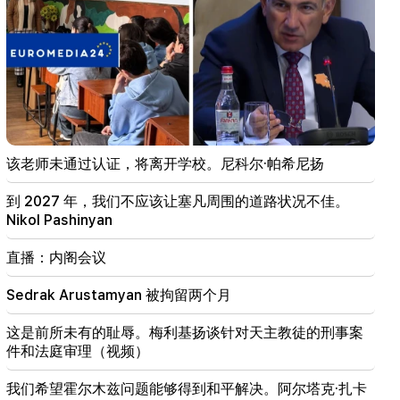
“我相信亚美尼亚俱乐部将首次参加欧冠联赛的主赛
段。”别列佐夫斯基
01:43
以色列与黎巴嫩首轮谈判在罗马结束
01:34
十二生肖八月财运
该老师未通过认证，将离开学校。尼科尔·帕希尼扬
01:07
重要的
到 2027 年，我们不应该让塞凡周围的道路状况不佳。
救援部门向亚拉拉特地区的居民发出警告
Nikol Pashinyan
00:56
直播：内阁会议
杀人现场！
Sedrak Arustamyan 被拘留两个月
00:29
Sedrak Arustamyan 被拘留两个月
这是前所未有的耻辱。梅利基扬谈针对天主教徒的刑事案
件和法庭审理（视频）
23:50
无需定位器即可找到丢失的 iPhone。一个新工具已创
我们希望霍尔木兹问题能够得到和平解决。阿尔塔克·扎卡
建