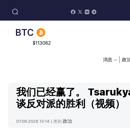
$
213.76
BNB
$
870.47
BTC
$
113082
消息
政
我们已经赢了。 Tsaruky
谈反对派的胜利（视频）
政治
07.06.2026 13:14 |
类别