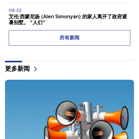
08:22
艾伦·西蒙尼扬 (Alen Simonyan) 的家人离开了政府避
暑别墅。 “人们”
08:06
所有新闻
CP 提议成立临时 NA 道德委员会。欧洲义务。 “人们”
07:58
不平衡和新成瘾的危险。 “事实”
更多新闻
02:03
“我相信亚美尼亚俱乐部将首次参加欧冠联赛的主赛
段。”别列佐夫斯基
01:43
以色列与黎巴嫩首轮谈判在罗马结束
01:34
十二生肖八月财运