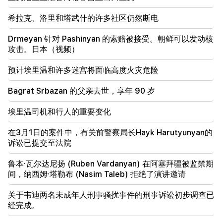
重要的
谨防旨在窃取银行详细信息的虚假页面和在线诈骗（照
希拉克、洛里和塔武什的许多社区仍然断电
片）
Drmeyan 针对 Pashinyan 的索赔被接受。朝鲜可以发动核
20:41
攻击。日本（视频）
委员会已接受亚美尼亚与美国TRIPP协议的合宪性问题
预计埃里温和许多迷宫将面临高度火灾危险
20:30
美国正在为核战争做准备：新的逮捕和镇压（视频）
Bagrat Srbazan 的父亲去世，享年 90 岁
19:53
埃里温司机和行人的重要变化
莱比锡机场的“带有未知爆炸装置的无人机”。调查已
经开始
在3月1日的案件中，有关前警察局长Hayk Harutyunyan的
诉讼已提交至法院
鲁本·瓦尔达尼扬 (Ruben Vardanyan) 在阿塞拜疆被监禁期
间，纳西姆·塔勒布 (Nasim Taleb) 拒绝了演讲邀请
关于韦迪两名未成年人刑事骚扰事件的刑事诉讼初步调查已
经完成。