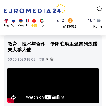
870.47
Brussels
$
BTC
16 °
113082
Rome
$
ADA
23 °
Eng
Рус
Հայ
Fr
中國
عرب
0.868816
Madrid
$
教育、技术与合作。伊朗驻埃里温普列汉诺
夫大学大使
社會
06.06.2026 18:03 |
类别