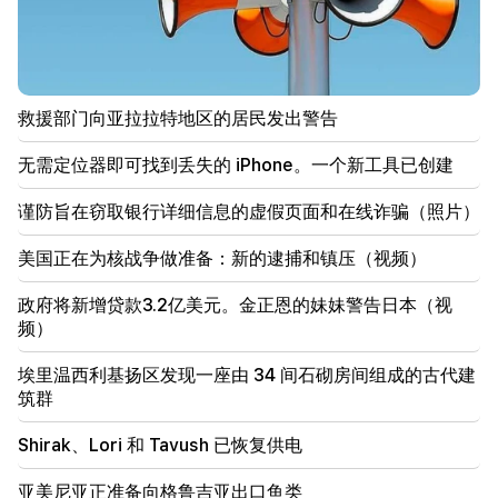
01:07
重要的
救援部门向亚拉拉特地区的居民发出警告
00:56
杀人现场！
救援部门向亚拉拉特地区的居民发出警告
00:29
无需定位器即可找到丢失的 iPhone。一个新工具已创建
Sedrak Arustamyan 被拘留两个月
谨防旨在窃取银行详细信息的虚假页面和在线诈骗（照片）
23:50
无需定位器即可找到丢失的 iPhone。一个新工具已创
美国正在为核战争做准备：新的逮捕和镇压（视频）
建
政府将新增贷款3.2亿美元。金正恩的妹妹警告日本（视
21:30
频）
这是前所未有的耻辱。梅利基扬谈针对天主教徒的刑事
案件和法庭审理（视频）
埃里温西利基扬区发现一座由 34 间石砌房间组成的古代建
筑群
21:10
我们希望霍尔木兹问题能够得到和平解决。阿尔塔克·
Shirak、Lori 和 Tavush 已恢复供电
扎卡里安
亚美尼亚正准备向格鲁吉亚出口鱼类
20:56