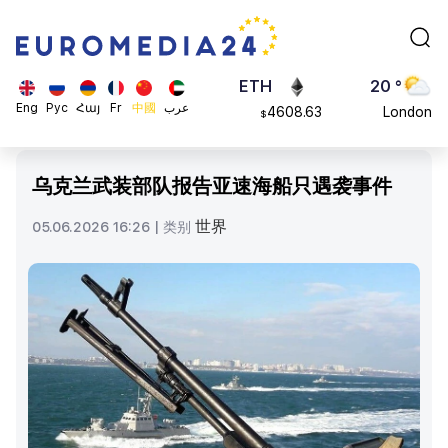
113082
Moscow
$
ADA
45 °
0.868816
Dubai
$
ETH
20 °
Eng
Рус
Հայ
Fr
中國
عرب
4608.63
London
$
SOL
26 °
213.76
Beijing
$
乌克兰武装部队报告亚速海船只遇袭事件
23 °
Brussels
世界
05.06.2026 16:26 |
类别
16 °
Rome
23 °
Madrid