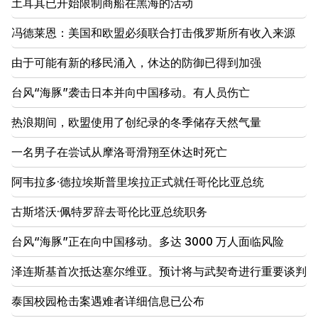
土耳其已开始限制商船在黑海的活动
19:06
通缉作为启动刑事诉讼的一部分
冯德莱恩：美国和欧盟必须联合打击俄罗斯所有收入来源
18:44
由于可能有新的移民涌入，休达的防御已得到加强
卢比奥：美国拨款2.01亿美元用于TRIPP和中间走廊的
发展
台风“海豚”袭击日本并向中国移动。有人员伤亡
18:34
热浪期间，欧盟使用了创纪录的冬季储存天然气量
我愿为推动两国关系发展作出努力。中国外交部长米尔
佐扬
一名男子在尝试从摩洛哥滑翔至休达时死亡
阿韦拉多·德拉埃斯普里埃拉正式就任哥伦比亚总统
古斯塔沃·佩特罗辞去哥伦比亚总统职务
台风“海豚”正在向中国移动。多达 3000 万人面临风险
泽连斯基首次抵达塞尔维亚。预计将与武契奇进行重要谈判
泰国校园枪击案遇难者详细信息已公布