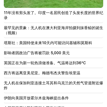
21:19
11年没有剪头发了。印度一名居民创造了头发长度的世界纪
塔斯社：美国特使未来10天内可能访问基辅和莫斯科
录
20:57
最罕见的景象：无人机在澳大利亚海岸拍摄到抹香鲸的诞生
影响者因政治广告将被罚款 5,000 美元
（视频）
20:38
塔斯社：美国特使未来10天内可能访问基辅和莫斯科
你是谁，居然用泳池的名字来称呼天主教徒？阿玛利亚
（视频）
影响者因政治广告将被罚款 5,000 美元
20:20
英国正在为新一轮热浪做准备。气温将达到36°C
钱会像河流一样流动。这三个生肖八月下旬发财
西方将远离亚美尼亚。梅德韦杰夫警告埃里温
19:36
Sayat Nova 的一栋高层建筑发生大火。居民已被疏散
无人机在保加利亚连接土耳其和乌克兰的天然气管道附近爆
炸
19:34
重要的
人权捍卫者认为中央委员会关于 Argam Abrahamyan
伊朗向美国开放霍尔木兹海峡提出条件
的报告不可受理