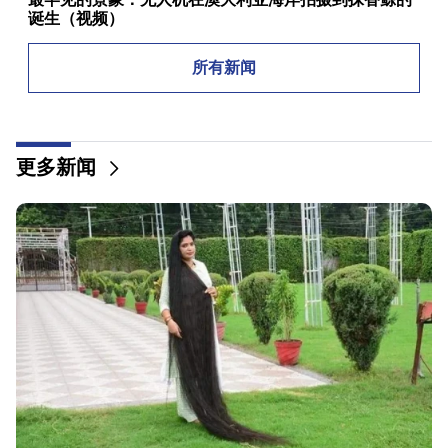
诞生（视频）
01:49
所有新闻
Argam Abrahamyan 被拘留两个月
00:17
许多地址将在很长一段时间内没有gas
更多新闻
23:50
未来几天的天气怎么样？
23:01
埃里温发生的悲惨事件
22:50
反对派的处境并不令人羡慕。在他们面前的是经验丰富
的煽动者（视频）
21:56
“重罪犯想要从医院买一个甜甜圈。” Gor Hakobyan
亲手为儿子制作甜甜圈（视频）