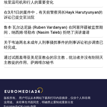
埃里温司机和行人的重要变化
在3月1日的案件中，有关前警察局长Hayk Harutyunyan的
诉讼已提交至法院
鲁本·瓦尔达尼扬 (Ruben Vardanyan) 在阿塞拜疆被监禁期
间，纳西姆·塔勒布 (Nasim Taleb) 拒绝了演讲邀请
关于韦迪两名未成年人刑事骚扰事件的刑事诉讼初步调查已
经完成。
通过试图羞辱亚美尼亚教会的宗主教，统治者并没有削弱天
主教徒的作用。萨姆维尔秘书
版权所有。 用户可以从本网站下载和打印内容摘录，仅供个人和非商
业用途。 未经事先书面同意，明确禁止重制或重新分发
Euromedia24.com 内容。