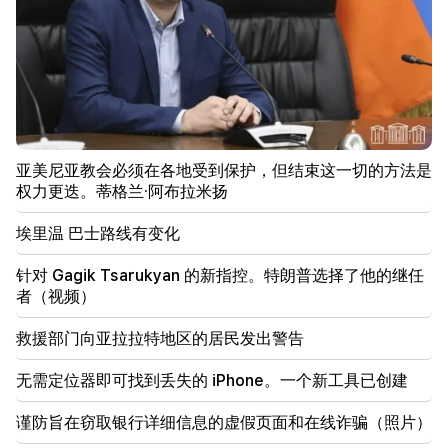
22:09
埃里温西利基扬区附近的一个垃圾填埋场发生大火
21:48
埃里温 巴士路线有变化
21:30
埃里温的生命已登上神坛。 Vardanyan 谈埃里温的空
亚美尼亚教会必须在各地受到保护，但结束这一切的方法是
气质量（视频）
权力更迭。蒂格兰·阿布拉米扬
21:16
埃里温 巴士路线有变化
他们试图以这种方式让我保持沉默，因为他们在国民议
会中没有成功。埃德加·加扎里安
针对 Gagik Tsarukyan 的新指控。特朗普选择了他的继任
者（视频）
20:30
Kocharyan、Sargsyan、Ter-Petrosyan 的
救援部门向亚拉拉特地区的居民发出警告
“innadu”。这个政府没有为国家做任何事（视频）
无需定位器即可找到丢失的 iPhone。一个新工具已创建
20:05
针对 Gagik Tsarukyan 的新指控。特朗普选择了他的
谨防旨在窃取银行详细信息的虚假页面和在线诈骗（照片）
继任者（视频）