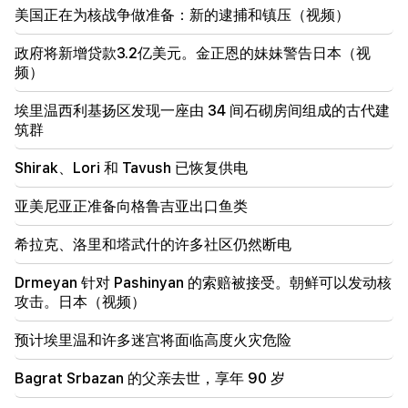
美国正在为核战争做准备：新的逮捕和镇压（视频）
19:37
重要的
巴库监狱中的所有亚美尼亚人都享有自由。亚伯拉罕米
扬
政府将新增贷款3.2亿美元。金正恩的妹妹警告日本（视
频）
19:28
重要的
埃里温西利基扬区发现一座由 34 间石砌房间组成的古代建
在你的领导下，拉阿政府将继续为地区和平发挥建设性
作用。古特雷斯飞往帕希尼扬
筑群
Shirak、Lori 和 Tavush 已恢复供电
18:35
俄罗斯准备继续对亚美尼亚铁路进行特许经营。奥弗丘
克
亚美尼亚正准备向格鲁吉亚出口鱼类
希拉克、洛里和塔武什的许多社区仍然断电
18:21
亚美尼亚产品向俄罗斯市场出口的不合理限制令人担
忧。鲁宾扬 到 马特维延科
Drmeyan 针对 Pashinyan 的索赔被接受。朝鲜可以发动核
攻击。日本（视频）
18:11
努巴拉申垃圾填埋场发生的悲惨事件
预计埃里温和许多迷宫将面临高度火灾危险
Bagrat Srbazan 的父亲去世，享年 90 岁