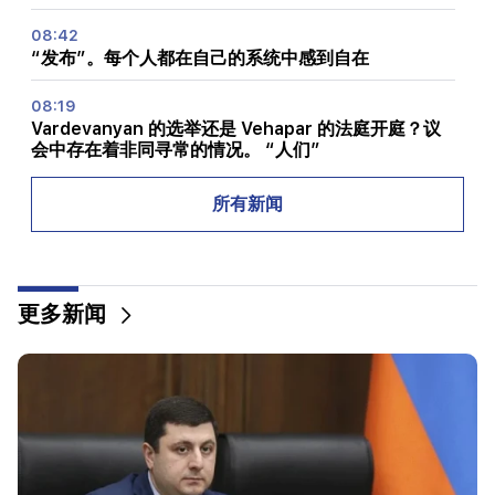
08:42
“发布”。每个人都在自己的系统中感到自在
08:19
Vardevanyan 的选举还是 Vehapar 的法庭开庭？议
会中存在着非同寻常的情况。 “人们”
08:00
所有新闻
国民议会中的职位如何重新分配。 “人们”
00:24
Anahit Kirakosyan 和她的前夫为女儿的婚礼准备的
更多新闻
昂贵礼物（视频）
23:58
佩泽什基安感谢邻国对伊朗的支持
22:58
机上13名乘客受伤。印度