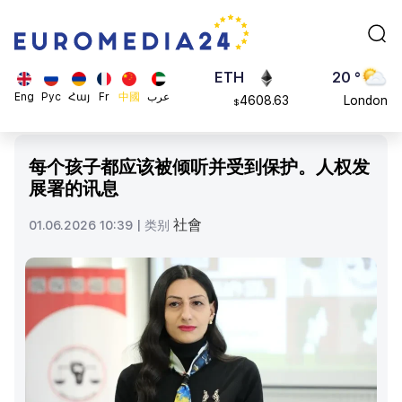
113082
Moscow
$
ADA
45 °
0.868816
Dubai
$
ETH
20 °
Eng
Рус
Հայ
Fr
中國
عرب
4608.63
London
$
SOL
26 °
213.76
Beijing
$
每个孩子都应该被倾听并受到保护。人权发
23 °
展署的讯息
Brussels
16 °
社會
01.06.2026 10:39 |
类别
Rome
23 °
Madrid