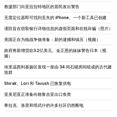
21:56
救援部门向亚拉拉特地区的居民发出警告
“重罪犯想要从医院买一个甜甜圈。” Gor Hakobyan
亲手为儿子制作甜甜圈（视频）
无需定位器即可找到丢失的 iPhone。一个新工具已创建
谨防旨在窃取银行详细信息的虚假页面和在线诈骗（照片）
美国正在为核战争做准备：新的逮捕和镇压（视频）
政府将新增贷款3.2亿美元。金正恩的妹妹警告日本（视
频）
埃里温西利基扬区发现一座由 34 间石砌房间组成的古代建
筑群
Shirak、Lori 和 Tavush 已恢复供电
亚美尼亚正准备向格鲁吉亚出口鱼类
希拉克、洛里和塔武什的许多社区仍然断电