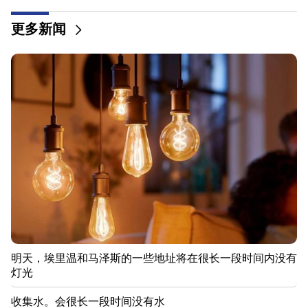
害者
更多新闻
12:34
RA 高速公路和拉尔斯的情况如何？
12:09
一场战斗让人想起达什塔万村的动作电影。有10多人
受伤
12:00
11年没有剪头发了。印度一名居民创造了头发长度的世
界纪录
11:34
科学家发现一种蘑菇可以让不同国家的人产生类似的幻
觉
11:00
明天，埃里温和马泽斯的一些地址将在很长一段时间内没有
不是代替老师。机器人在学校中的理想角色已经揭晓
灯光
10:34
收集水。会很长一段时间没有水
科学家发现鸣禽人类语言的关键特征之一