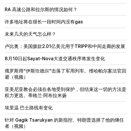
RA 高速公路和拉尔斯的情况如何？
10:00
最罕见的景象：无人机在澳大利亚海岸拍摄到抹香鲸的
许多地址将在很长一段时间内没有gas
诞生（视频）
未来几天的天气怎么样？
01:49
Argam Abrahamyan 被拘留两个月
卢比奥：美国拨款2.01亿美元用于TRIPP和中间走廊的发展
00:17
8月10日起Sayat-Nova大道交通秩序将发生变化
许多地址将在很长一段时间内没有gas
俄罗斯用“伊斯坎德尔”击落了军用列车。维哈帕尔案法官回
23:50
避（视频）
未来几天的天气怎么样？
亚美尼亚教会必须在各地受到保护，但结束这一切的方法是
23:01
权力更迭。蒂格兰·阿布拉米扬
埃里温发生的悲惨事件
埃里温 巴士路线有变化
22:50
反对派的处境并不令人羡慕。在他们面前的是经验丰富
针对 Gagik Tsarukyan 的新指控。特朗普选择了他的继任
的煽动者（视频）
者（视频）