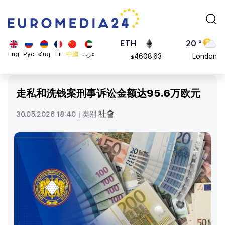
113082
Moscow
$
ADA
45 °
0.868816
Dubai
$
ETH
20 °
Eng
Рус
Հայ
Fr
中國
عرب
4608.63
London
$
SOL
26 °
213.76
Beijing
$
走私和洗钱案刑事诉讼金额达95.6万欧元
23 °
Brussels
社會
30.05.2026 18:40 |
类别
16 °
Rome
23 °
Madrid