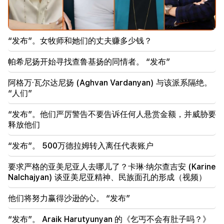
01:49
Argam Abrahamyan 被拘留两个月
“发布”。女牧师和她们的丈夫赚多少钱？
00:17
帕希尼扬开始寻找查鲁基扬的同情者。 “发布”
许多地址将在很长一段时间内没有gas
阿格万·瓦尔达尼扬 (Aghvan Vardanyan) 与该派系隔绝。
23:50
“人们”
未来几天的天气怎么样？
“发布”。他们严厉警告不要告诉任何人悬赏金额，并威胁要
23:01
释放他们
埃里温发生的悲惨事件
“发布”。 500万德拉姆转入离任代表账户
22:50
反对派的处境并不令人羡慕。在他们面前的是经验丰富
要求严格的亚美尼亚人去哪儿了？卡琳·纳尔查吉安 (Karine
的煽动者（视频）
Nalchajyan) 谈亚美尼亚精神、民族面孔的形成（视频）
21:56
他们将努力赢得沙逊的心。 “发布”
“重罪犯想要从医院买一个甜甜圈。” Gor Hakobyan
亲手为儿子制作甜甜圈（视频）
“发布”。 Araik Harutyunyan 的《乞丐不会有肚子吗？》