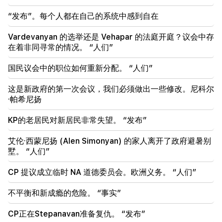
21:19
“发布”。每个人都在自己的系统中感到自在
塔斯社：美国特使未来10天内可能访问基辅和莫斯科
Vardevanyan 的选举还是 Vehapar 的法庭开庭？议会中存
20:57
在着非同寻常的情况。 “人们”
影响者因政治广告将被罚款 5,000 美元
国民议会中的职位如何重新分配。 “人们”
20:38
你是谁，居然用泳池的名字来称呼天主教徒？阿玛利亚
这是新政府的第一次会议，我们必须做出一些修改。尼科尔
（视频）
·帕希尼扬
20:20
KP的老居民对新居民非常失望。 “发布”
钱会像河流一样流动。这三个生肖八月下旬发财
艾伦·西蒙尼扬 (Alen Simonyan) 的家人离开了政府避暑别
墅。 “人们”
CP 提议成立临时 NA 道德委员会。欧洲义务。 “人们”
不平衡和新成瘾的危险。 “事实”
CP正在Stepanavan准备复仇。 “发布”