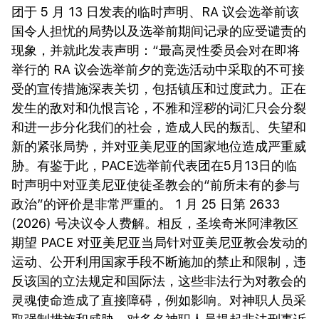
团于 5 月 13 日发表的临时声明、RA 议会选举前该
国令人担忧的局势以及选举前期间记录的应受谴责的
现象，并就此发表声明：“最高灵性委员会对在即将
举行的 RA 议会选举前夕的竞选活动中采取的不可接
受的宣传措施深表关切，包括镇压和过度武力。正在
发生的敌对和仇恨言论，不雅和淫秽的词汇只会分裂
和进一步分化我们的社会，造成人民的叛乱、失望和
新的紧张局势，并对亚美尼亚的国家地位造成严重威
胁。有鉴于此，PACE选举前代表团在5月13日的临
时声明中对亚美尼亚使徒圣教会的“前所未有的参与
政治”的评价是非常严重的。 1 月 25 日第 2633
(2026) 号决议令人费解。相反，圣埃奇米阿津教区
期望 PACE 对亚美尼亚当局针对亚美尼亚教会发动的
运动、公开利用国家手段不断施加的禁止和限制，违
反该国的立法规定和国际法，这些非法行为对教会的
灵魂使命造成了直接障碍，例如影响。对神职人员采