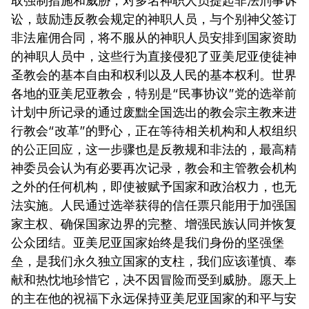
取强制措施和威胁，对多名神职人员提起非法刑事诉
讼，鼓励违反教会规定的神职人员，与个别神父签订
非法雇佣合同，将不服从的神职人员安排到国家资助
的神职人员中，这些行为直接侵犯了亚美尼亚使徒神
圣教会的基本自由和权利以及人民的基本权利。世界
各地的亚美尼亚教会，特别是“民事协议”党的选举前
计划中所记录的通过废黜全国选出的教会宗主教来进
行教会“改革”的野心，正在等待相关机构和人权组织
的公正回应，这一步骤也是反教规和非法的，最高精
神委员会认为有必要再次记录，教会和主管教会机构
之外的任何机构，即使被赋予国家和政治权力，也无
法实施。人民通过选举获得的信任票只能用于加强国
家主权、确保国家边界的完整、增强民族认同并恢复
公众团结。亚美尼亚国家始终是我们身份的坚强堡
垒，是我们永久独立国家的支柱，我们应该谨慎、奉
献和热忱地珍惜它，决不因冒险而受到威胁。愿天上
的主在他的祝福下永远保持亚美尼亚国家的和平与安