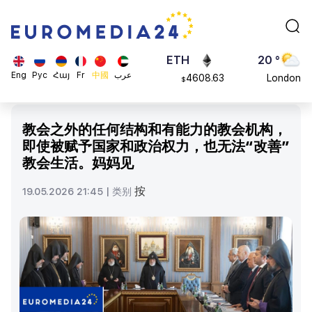
113082
Moscow
$
ADA
45 °
0.868816
Dubai
$
ETH
20 °
Eng
Рус
Հայ
Fr
中國
عرب
4608.63
London
$
SOL
26 °
213.76
Beijing
$
教会之外的任何结构和有能力的教会机构，
23 °
即使被赋予国家和政治权力，也无法“改善”
Brussels
教会生活。妈妈见
16 °
Rome
按
19.05.2026 21:45 |
类别
23 °
Madrid