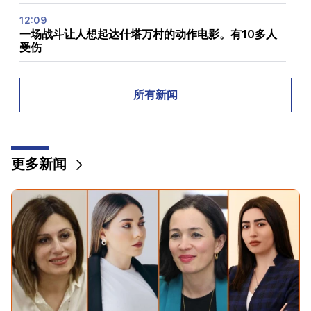
12:09
一场战斗让人想起达什塔万村的动作电影。有10多人
受伤
12:00
11年没有剪头发了。印度一名居民创造了头发长度的世
所有新闻
界纪录
11:34
科学家发现一种蘑菇可以让不同国家的人产生类似的幻
更多新闻
觉
11:00
不是代替老师。机器人在学校中的理想角色已经揭晓
10:34
科学家发现鸣禽人类语言的关键特征之一
10:00
最罕见的景象：无人机在澳大利亚海岸拍摄到抹香鲸的
诞生（视频）