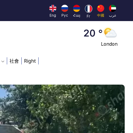
Moscow
45 °
Eng
Рус
Հայ
中國
عرب
Fr
Dubai
20 °
London
26 °
社會
Right
Beijing
23 °
Brussels
16 °
Rome
23 °
Madrid