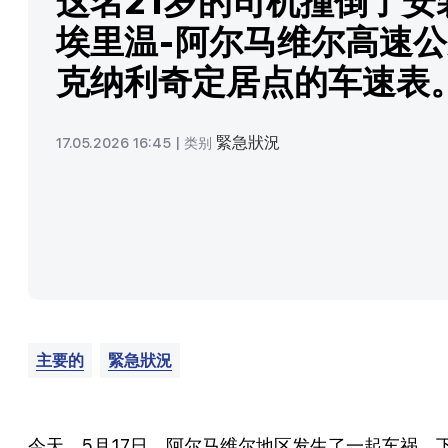
这名21岁的司机撞倒了安
埃里温-阿尔马维尔高速
克纳利奇定居点的车速表
緊急狀況
17.05.2026 16:45 |
类别
主要的
緊急狀況
今天，5月17日，阿尔马维尔地区发生了一起车祸。下