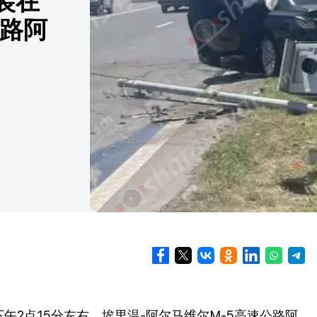
装在
公路阿
。
午2点15分左右，埃里温-阿尔马维尔M-5高速公路阿