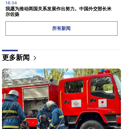
18:34
我愿为推动两国关系发展作出努力。中国外交部长米
尔佐扬
18:00
所有新闻
我必须在球场上证明我是有价值的。姆希塔良谈到了
他在国际米兰的未来。
17:42
更多新闻
帕辛扬：TRIPP将改变亚美尼亚在全球投资版图上的地
位
17:34
英国正在为新一轮热浪做准备。气温将达到36°C
17:00
重要的
西方将远离亚美尼亚。梅德韦杰夫警告埃里温
16:22
无人机在保加利亚连接土耳其和乌克兰的天然气管道
附近爆炸