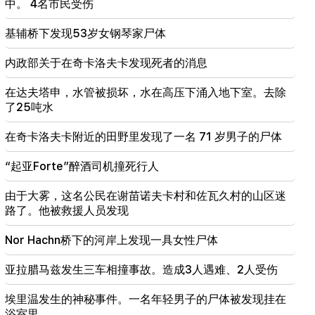
中。 4名市民受伤
10:20
基辅桥下发现53岁女钢琴家尸体
阿韦拉多·德拉埃斯普里埃拉正式就任哥伦比亚总统
内政部关于在奇卡洛夫卡发现死者的消息
10:02
古斯塔沃·佩特罗辞去哥伦比亚总统职务
在达夫塔申，水管被损坏，水在高压下涌入地下室。去除
了25吨水
09:55
“发布”。女牧师和她们的丈夫赚多少钱？
在奇卡洛夫卡附近的田野里发现了一名 71 岁男子的尸体
“起亚Forte”醉酒司机撞死行人
由于大雾，这名公民在谢苗诺夫卡村和佐瓦久村的山区迷
路了。他被救援人员发现
Nor Hachn桥下的河岸上发现一具女性尸体
亚拉腊马兹发生三车相撞事故。造成3人遇难、2人受伤
埃里温发生的神秘事件。一名年轻男子的尸体被发现挂在
浴室里