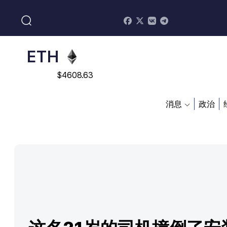
$
113082
ADA
$
0.868816
ETH
$
4608.63
SOL
消息
政治
$
213.76