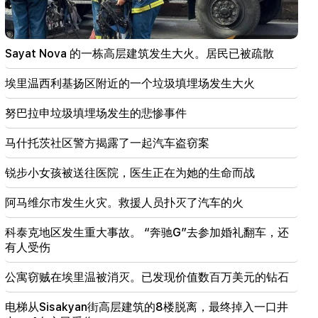
16:06
伊朗向美国开放霍尔木兹海峡提出条件
Sayat Nova 的一栋高层建筑发生大火。居民已被疏散
15:47
土耳其已开始限制商船在黑海的活动
埃里温西利基扬区附近的一个垃圾填埋场发生大火
14:10
努巴拉申垃圾填埋场发生的悲惨事件
冯德莱恩：美国和欧盟必须联合打击俄罗斯所有收入
来源
马什托茨社区警方揭露了一起汽车盗窃案
13:28
锐步小女孩被送往医院，医生正在为她的生命而战
由于可能有新的移民涌入，休达的防御已得到加强
阿马维尔市发生火灾。救援人员扑灭了汽车的火
13:03
重要的
台风“海豚”袭击日本并向中国移动。有人员伤亡
科泰克地区发生重大事故。 “奔驰G”去参加婚礼翻车，还
有人受伤
11:09
热浪期间，欧盟使用了创纪录的冬季储存天然气量
公寓窃贼在埃里温被消灭。已发现价值数百万美元的钻石
11:01
电梯从Sisakyan街高层建筑的8楼脱离，最终掉入一口井
一名男子在尝试从摩洛哥滑翔至休达时死亡