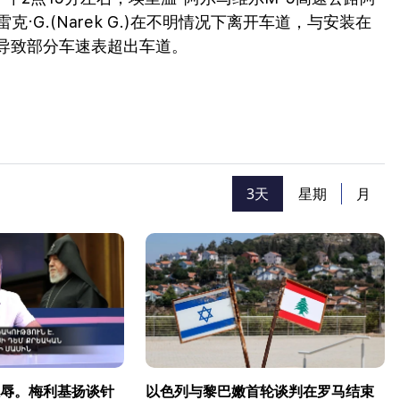
G.(Narek G.)在不明情况下离开车道，与安装在
导致部分车速表超出车道。
。
3天
星期
月
辱。梅利基扬谈针
以色列与黎巴嫩首轮谈判在罗马结束