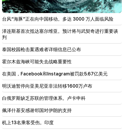
当巴库奏响 RA 国歌时，人们感到难以形容的自豪。詹
娜·安德烈亚西安
台风“海豚”正在向中国移动。多达 3000 万人面临风险
19:50
俄罗斯用“伊斯坎德尔”击落了军用列车。维哈帕尔案
泽连斯基首次抵达塞尔维亚。预计将与武契奇进行重要谈
法官回避（视频）
判
19:38
泰国校园枪击案遇难者详细信息已公布
法官是亚美尼亚人。纳雷克·卡拉佩延
霍尔木兹海峡可能失去战略重要性
19:17
重要的
也许邮件功能不太好。内森主教谈君士坦丁堡宗主教
在美国，Facebook和Instagram被罚款5.67亿美元
的沉默
明沃迪暂停向亚美尼亚非法转移1600万卢布
19:01
在美国，Facebook和Instagram被罚款5.67亿美元
白俄罗斯缺乏苏联的管理体系。卢卡申科
18:51
佩泽什基安感谢邻国对伊朗的支持
明沃迪暂停向亚美尼亚非法转移1600万卢布
机上13名乘客受伤。印度
18:30
Tatev社区前负责人Murad Simonyan将被没收400