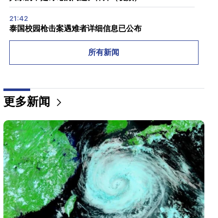
21:42
泰国校园枪击案遇难者详细信息已公布
21:30
所有新闻
要求严格的亚美尼亚人去哪儿了？卡琳·纳尔查吉安
(Karine Nalchajyan) 谈亚美尼亚精神、民族面孔的形
成（视频）
更多新闻
21:25
霍尔木兹海峡可能失去战略重要性
20:30
海克·康乔扬（Hayk Konjoryan）紧随阿伦·西蒙扬
（Alen Simonyan）之后。 CP整理关于他的“梅子”
（视频）
20:17
8月10日起Sayat-Nova大道交通秩序将发生变化
20:00