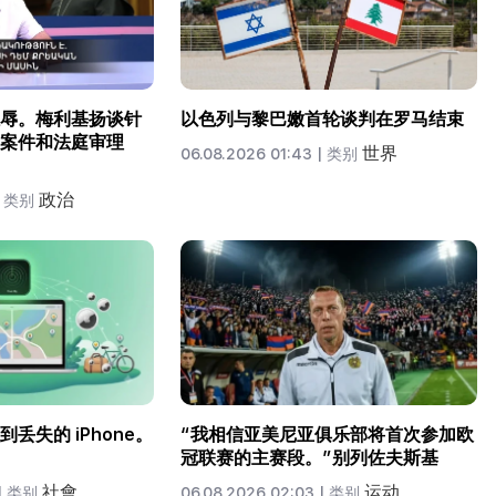
辱。梅利基扬谈针
以色列与黎巴嫩首轮谈判在罗马结束
案件和法庭审理
世界
06.08.2026 01:43 |
类别
政治
类别
丢失的 iPhone。
“我相信亚美尼亚俱乐部将首次参加欧
冠联赛的主赛段。”别列佐夫斯基
社會
运动
|
类别
06.08.2026 02:03 |
类别