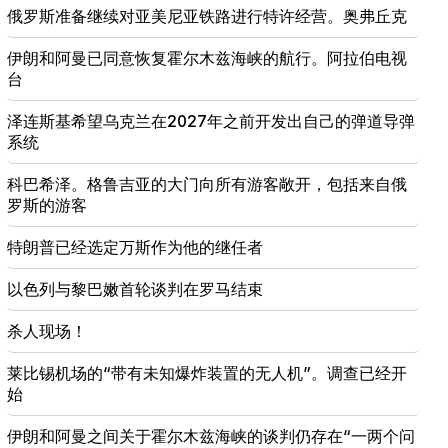
俄罗斯准备继续对亚美尼亚铁路进行特许经营。奥弗丘克
万45.4万德拉姆
伊朗和阿曼已同意恢复霍尔木兹海峡的航行。阿拉伯电视
18:19
台
白俄罗斯缺乏苏联的管理体系。卢卡申科
泽连斯基希望乌克兰在2027年之前开发出自己的弹道导弹
09:45
系统
亚美尼亚教会必须在各地受到保护，但结束这一切的
方法是权力更迭。蒂格兰·阿布拉米扬
科巴希泽。格鲁吉亚的大门向所有游客敞开，包括来自俄
罗斯的游客
09:28
他们将努力赢得沙逊的心。 “发布”
特朗普已经选定万斯作为他的继任者
09:11
以色列与黎巴嫩首轮谈判在罗马结束
“发布”。 Araik Harutyunyan 的《乞丐不会有肚子
吗？》
杀人现场！
莱比锡机场的“带有未知爆炸装置的无人机”。调查已经开
始
伊朗和阿曼之间关于霍尔木兹海峡的谈判仍存在“一两个问