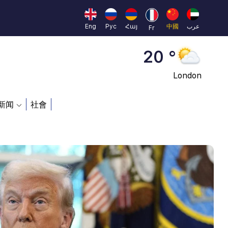
Moscow
45 °
Eng
Рус
Հայ
中國
عرب
Fr
Dubai
20 °
London
26 °
新闻
社會
Beijing
23 °
Brussels
16 °
Rome
23 °
Madrid