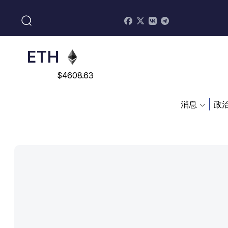
$
113082
ADA
$
0.868816
ETH
$
4608.63
SOL
消息
政
$
213.76