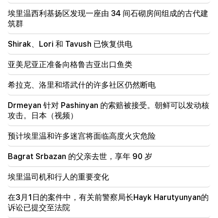
埃里温西利基扬区发现一座由 34 间石砌房间组成的古代建
17:52
筑群
伊朗和阿曼已同意恢复霍尔木兹海峡的航行。阿拉伯电
视台
Shirak、Lori 和 Tavush 已恢复供电
17:17
亚美尼亚正准备向格鲁吉亚出口鱼类
泽连斯基希望乌克兰在2027年之前开发出自己的弹道
导弹系统
希拉克、洛里和塔武什的许多社区仍然断电
17:12
Drmeyan 针对 Pashinyan 的索赔被接受。朝鲜可以发动核
科巴希泽。格鲁吉亚的大门向所有游客敞开，包括来自
攻击。日本（视频）
俄罗斯的游客
预计埃里温和许多迷宫将面临高度火灾危险
14:25
特朗普已经选定万斯作为他的继任者
Bagrat Srbazan 的父亲去世，享年 90 岁
埃里温司机和行人的重要变化
在3月1日的案件中，有关前警察局长Hayk Harutyunyan的
诉讼已提交至法院