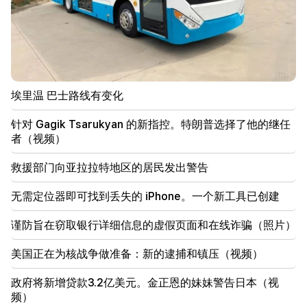
19:37
重要的
巴库监狱中的所有亚美尼亚人都享有自由。亚伯拉罕米
扬
19:28
重要的
在你的领导下，拉阿政府将继续为地区和平发挥建设性
埃里温 巴士路线有变化
作用。古特雷斯飞往帕希尼扬
针对 Gagik Tsarukyan 的新指控。特朗普选择了他的继任
18:35
者（视频）
俄罗斯准备继续对亚美尼亚铁路进行特许经营。奥弗丘
克
救援部门向亚拉拉特地区的居民发出警告
18:21
无需定位器即可找到丢失的 iPhone。一个新工具已创建
亚美尼亚产品向俄罗斯市场出口的不合理限制令人担
忧。鲁宾扬 到 马特维延科
谨防旨在窃取银行详细信息的虚假页面和在线诈骗（照片）
18:11
美国正在为核战争做准备：新的逮捕和镇压（视频）
努巴拉申垃圾填埋场发生的悲惨事件
政府将新增贷款3.2亿美元。金正恩的妹妹警告日本（视
18:01
频）
由于财务问题，阿拉·普加切娃正在考虑重返舞台