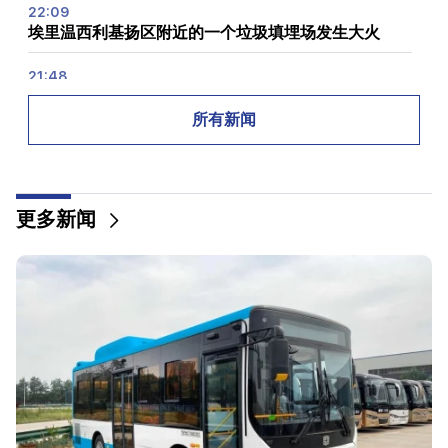
22:09
埃里温西利基扬区附近的一个垃圾填埋场发生大火
21:48
埃里温 巴士路线有变化
所有新闻
21:30
埃里温的生命已登上神坛。 Vardanyan 谈埃里温的空
气质量（视频）
更多新闻
21:16
他们试图以这种方式让我保持沉默，因为他们在国民议
会中没有成功。埃德加·加扎里安
20:30
Kocharyan、Sargsyan、Ter-Petrosyan 的
“innadu”。这个政府没有为国家做任何事（视频）
20:05
针对 Gagik Tsarukyan 的新指控。特朗普选择了他的
继任者（视频）