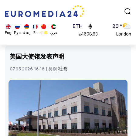
113082
Moscow
$
ADA
45 °
0.868816
Dubai
$
ETH
20 °
Eng
Рус
Հայ
Fr
中國
عرب
4608.63
London
$
SOL
26 °
213.76
Beijing
$
美国大使馆发表声明
23 °
Brussels
社會
07.05.2026 16:16 |
类别
16 °
Rome
23 °
Madrid