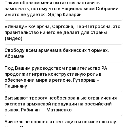
567 миллионов долларов
Таким образом меня пытаются заставить
замолчать, потому что в Национальном Собрании
18:51
им это не удается. Эдгар Казарян
В Минводах приостановлен незаконный
перевод 16 миллионов рублей в Армению
«Иннаду» Кочаряна, Саргсяна, Тер-Петросяна. это
правительство ничего не делает для страны
18:30
(видео)
У бывшего главы общины Татев Мурада
Симоняна будет конфисковано 4 миллиона
Свободу всем армянам в бакинских тюрьмах.
454 тысячи драмов
Абрамян
18:19
Под Вашим руководством правительство РА
В Беларуси отсутствует система управления
продолжит играть конструктивную роль в
СССР. Лукашенко
обеспечении мира в регионе. Гутерриш –
Пашиняну
09:45
Армянскую церковь необходимо защищать
Вызывают тревогу необоснованные ограничения
везде, но способ положить всему этому
экспорта армянской продукции на российский
конец – смена власти. Тигран Абрамян
рынок. Рубинян — Матвиенко
09:28
Учитель не прошел аттестацию и покинет школу.
Они попытаются завоевать сердце Сассуна.