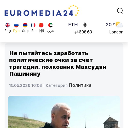
113082
Moscow
$
ADA
45 °
0.868816
Dubai
$
ETH
20 °
Eng
Рус
Հայ
Fr
中國
عرب
4608.63
London
$
SOL
26 °
213.76
Beijing
$
Не пытайтесь заработать
23 °
политические очки за счет
Brussels
трагедии. полковник Махсудян
16 °
Пашиняну
Rome
23 °
Политика
15.05.2026 16:03 |
Категория
Madrid