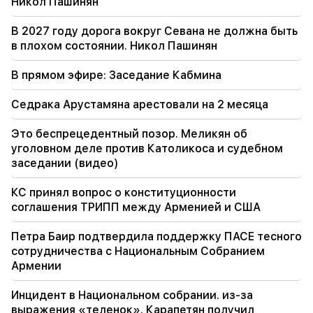
Никол Пашинян
«Публикация»
В 2027 году дорога вокруг Севана не должна быть
09:11
в плохом состоянии. Никол Пашинян
«Публикация». Араик Арутюнян "У нищего не
будет живота?"
В прямом эфире: Заседание Кабмина
Седрака Арустамяна арестовали на 2 месяца
Это беспрецедентный позор. Меликян об
уголовном деле против Католикоса и судебном
заседании (видео)
КС принял вопрос о конституционности
соглашения ТРИПП между Арменией и США
Петра Баир подтвердила поддержку ПАСЕ тесного
сотрудничества с Национальным Собранием
Армении
Инцидент в Национальном собрании. из-за
выражения «теленок». Карапетян получил