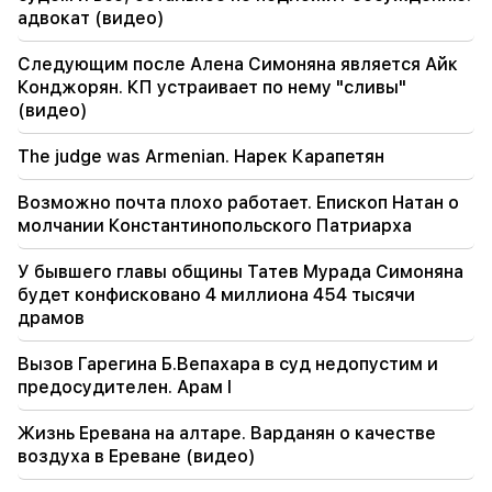
проспекте Саят-Нова.
адвокат (видео)
20:00
Следующим после Алена Симоняна является Айк
Это была неописуемая гордость, когда в Баку
Конджорян. КП устраивает по нему "сливы"
прозвучал Государственный гимн РА. Жанна
(видео)
Андреасян
The judge was Armenian. Нарек Карапетян
19:50
Россия сбила военный поезд с
Возможно почта плохо работает. Епископ Натан о
«Искандером». Судья по делу Вехапара взял
самоотвод (видео)
молчании Константинопольского Патриарха
У бывшего главы общины Татев Мурада Симоняна
19:38
будет конфисковано 4 миллиона 454 тысячи
The judge was Armenian. Нарек Карапетян
драмов
19:17
Важный
Вызов Гарегина Б.Вепахара в суд недопустим и
Возможно почта плохо работает. Епископ
Натан о молчании Константинопольского
предосудителен. Арам I
Патриарха
Жизнь Еревана на алтаре. Варданян о качестве
воздуха в Ереване (видео)
19:01
В США Facebook и Instagram оштрафовали на