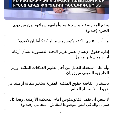
هذه غنية في أواخر أغسطس
19:36
حريق كبير في أحد المباني الشاهقة في سايات نوفا. وتم
وضع المعارضة لا يحسد عليه. وأمامهم ديماغوجيون من ذوي
إجلاء السكان
الخبرة (فيديو)
19:34
مهم
من أنت لتنادي الكاثوليكوس باسم البركة؟ أمليان (فيديو)
إدارة حقوق الإنسان تعتبر تقرير اللجنة الدستورية بشأن
أرغام أبراهاميان غير مقبول
إدارة حقوق الإنسان تعتبر تقرير اللجنة الدستورية بشأن أرغام
أبراهاميان غير مقبول
19:06
مطلوب كجزء من الإجراءات الجنائية
وأنا على استعداد للعمل من أجل تطوير العلاقات الثنائية. وزير
الخارجية الصيني ميرزويان
18:44
روبيو: خصصت الولايات المتحدة 201 مليون دولار لتطوير
باشينيان: اتفاقية حقوق الملكية الفكرية ستغير مكانة أرمينيا في
اتفاقية "تريب" والممر الأوسط
خريطة الاستثمار العالمية
18:34
لا ينبغي أن يقف الكاثوليكوس أمام المحكمة الأرمنية، وهذا كل
وأنا على استعداد للعمل من أجل تطوير العلاقات الثنائية.
شيء، والباقي ليس موضوعاً للنقاش. المحامي (فيديو)
وزير الخارجية الصيني ميرزويان