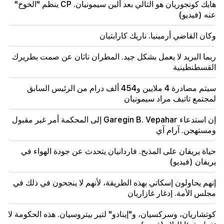
هايك كونجوريان هو التالي بعد ألين سيمونيان. CP ينظم "الخوخ"
18:00
عنه (فيديو)
يجب أن أثبت أنني جدير في الملعب. مخيتاريان يتحدث عن
مستقبله في الإنتر.
وكان القاضي أرمينيا. ناريك كارابتيان
17:42
ربما البريد لا يعمل بشكل جيد. المطران ناثان عن صمت بطريرك
باشينيان: اتفاقية حقوق الملكية الفكرية ستغير مكانة أرمينيا
في خريطة الاستثمار العالمية
القسطنطينية
سيتم مصادرة 4 ملايين و454 ألف درام من الرئيس السابق
17:34
تستعد بريطانيا العظمى لموجة حر جديدة. ستصل درجة
لمجتمع تاتيف مراد سيمونيان
الحرارة إلى 36 درجة مئوية
إن استدعاء Garegin B. Vepahar إلى المحكمة أمر غير مقبول
ومستهجن. آرام آي
17:00
مهم
سوف يبتعد الغرب عن أرمينيا. وحذر ميدفيديف يريفان
حياة يريفان على المذبح. فاردانيان يتحدث عن جودة الهواء في
يريفان (فيديو)
16:22
انفجرت الطائرة بدون طيار في بلغاريا بالقرب من خط
أنابيب الغاز الذي يربط تركيا وأوكرانيا
إنهم يحاولون إسكاتي بهذه الطريقة، لأنهم لا ينجحون في ذلك في
مجلس الأمة. إدغار غازاريان
كوتشاريان، وسركسيان، و"إينادو" لتير بيتروسيان. هذه الحكومة لا