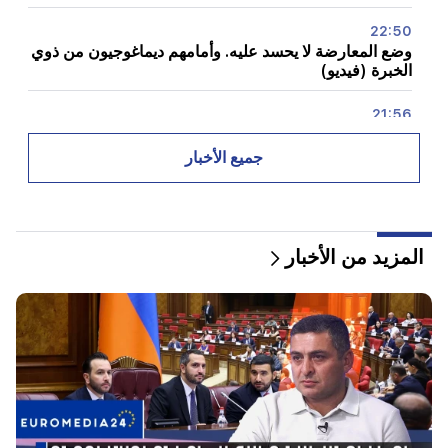
22:50
وضع المعارضة لا يحسد عليه. وأمامهم ديماغوجيون من ذوي
الخبرة (فيديو)
21:56
"أراد المجرم قطعة دونات من المستشفى." جور هاكوبيان
يصنع الكعك لابنه بيديه (فيديو)
جميع الأخبار
21:19
تاس: قد يزور المبعوثون الأمريكيون الخاصون كييف
وموسكو خلال الأيام العشرة المقبلة
المزيد من الأخبار
20:57
سيتم تغريم المؤثرين بمبلغ 5000 دولار بسبب الإعلانات
السياسية
20:38
من أنت لتنادي الكاثوليكوس باسم البركة؟ أمليان (فيديو)
20:20
سوف يتدفق المال مثل النهر. ستصبح علامات الأبراج الثلاثة