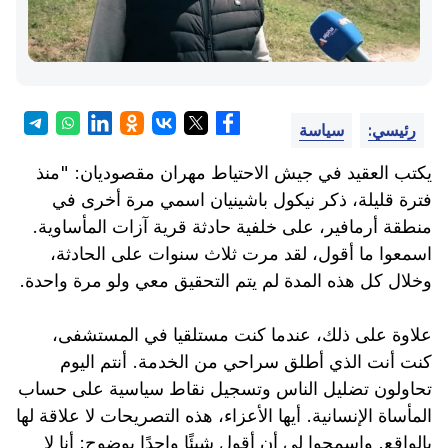
رئيسي:
سياسة
يكتب العقيد في جيش الاحتياط مهران مقصوديان: "منذ
فترة قليلة، ذكر نيكول باشينيان اسمي مرة أخرى في
منطقة أرمافير، على خلفية حادثة قرية آزات المأساوية.
اسمعوا ما أقول، لقد مرت ثلاث سنوات على الحادثة،
وخلال كل هذه المدة لم يتم التحقيق معي ولو مرة واحدة.
علاوة على ذلك، عندما كنت مستلقيا في المستشفى،
كنت أنت الذي أطلق سراحي من الخدمة. أنتم اليوم
تحاولون تضليل الناس وتسجيل نقاط سياسية على حساب
المأساة الإنسانية. أيها الأعزاء، هذه التصريحات لا علاقة لها
بالواقع. واسمحوا لي أن أقول شيئًا واحدًا بوضوح: أنا لا