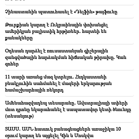
Բավական երկար ժամանակով հրաժեշտ կտանք
+35°C-ից բարձր ջերմաստիճաններին. Ազիզյան
Չինաստանին պատուհասել է «Դելֆին» թայֆունը
17:34
Թուրքիան կարող է Ուկրաինային փոխանցել
Հայաստանում եղանակը կտրուկ կփոխվի
ամերիկյան բալիստիկ հրթիռներ․ հայտնի են
քանակները
17:00
Հայաստանյայց առաքելական սուրբ եկեղեցին հայց
Օդեսան դարձել է ռուսաստանյան գիշերային
է ներկայացրել՝ ընդդեմ Պետական եկամուտների
զանգվածային հարձակման հիմնական թիրախը. Կան
կոմիտեի
զոհեր
16:34
11 տարի առանց մազ կտրելու. Հնդկաստանի
Նոր մանրամասներ Դաշտավանում տեղի ունեցած
բնակչուհին սահմանել է մազերի երկարության
ծեծկռտուքից. Կան ձերբակալվածներ
համաշխարհային ռեկորդ
16:00
Ամենահազվադեպ տեսարանը․ Ավստրալիայի ափերի
Վաղը Երևանի և մարզերի մի շարք հասցեներում
մոտ դրոնը նկարահանել է սապատավոր կետի ծնունդը
երկար ժամանակ լույս չի լինի
(տեսանյութ)
15:34
ՏԱՍՍ․ ԱՄՆ հատուկ բանագնացներն առաջիկա 10
Հայաստանի գլխավոր պրոբլեմը միայն նիկոլիզմը
օրում կարող են այցելել Կիև և Մոսկվա
չէ․ Շարմազանով