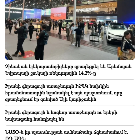
ՆԱՏՕ-ն իր պատմության ամենածանր ճգնաժամում
է․ ՌԴ ԱԳՆ
20:00
Չինաստանին պատուհասել է «Դելֆին» թայֆունը
19:34
Հութիները հարձակվել են Եմենի Էլ-Մահա
նավահանգստի վրա․ զոհվել է առնվազն յոթ մարդ -
ԶԼՄ
Չինական էլեկտրամոբիլները զբաղեցրել են Արևմտյան
Եվրոպայի շուկայի ռեկորդային 14,2%-ը
19:00
Վրեժխնդիր լինելու համար զինվել են ու
Իրանի գերագույն առաջնորդն ԻՀՊԿ նախկին
դարանակալել եղբայրներին պատկանող խանութի
մոտ. Էջմիածնում կանխել են հաշվեհարդարը
հրամանատարին նշանակել է այն պաշտոնում, որը
զբաղեցնում էր զոհված Ալի Լարիջանին
18:34
Իրանի գերագույն և հոգևոր առաջնորդն ու երկրի
Հայաստանը ցանկանում է որակական նոր
մակարդակի հասցնել Սինգապուրի հետ
նախագահը հանդիպել են
հարաբերությունները
ՆԱՏՕ-ն իր պատմության ամենածանր ճգնաժամում է․
ՌԴ ԱԳՆ
18:00