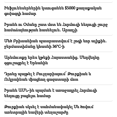
Ինֆլուենսերներին կտուգանեն $5000 քաղաքական
15:00
գովազդի համար
Արտակարգ իրավիճակ՝ Սևանում. Մանրամասներ
Իրանն ու Օմանը շատ մոտ են Հորմուզի նեղուցի շուրջ
14:34
համաձայնության հասնելուն․ Արաղչի
Թուրքիան կարող է Ուկրաինային փոխանցել
ամերիկյան բալիստիկ հրթիռներ․ հայտնի են
Մեծ Բրիտանիան պատրաստվում է շոգի նոր ալիքին․
քանակները
ջերմաստիճանը կհասնի 36°C-ի
14:00
Արևմուտքը երես կթեքի Հայաստանից․ Մեդվեդևը
Տարոյի աստղագուշակություն. ում են քարտերը
զգուշացրել է Երևանին
խոստանում հաջողություն, փոփոխություն և նոր
հնարավորություններ
Դրոնը պայթել է Բուլղարիայում՝ Թուրքիան և
Ուկրաինան միացնող գազատարի մոտ
Իրանն ԱՄՆ-ին պայման է առաջադրել Հորմուզի
նեղուցը բացելու համար
Թուրքիան սկսել է սահմանափակել Սև ծովում
առևտրային նավերի տեղաշարժը