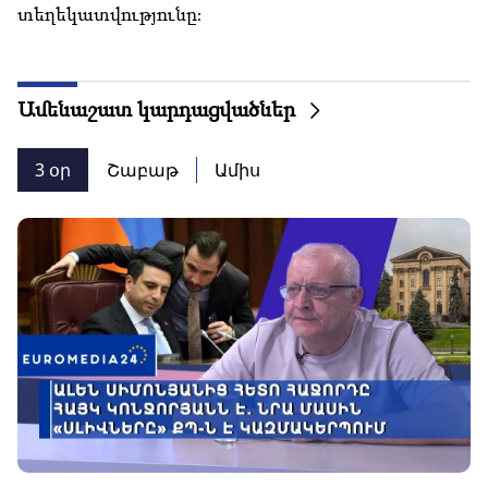
տեղեկատվությունը։
Ամենաշատ կարդացվածներ
3 օր
Շաբաթ
Ամիս