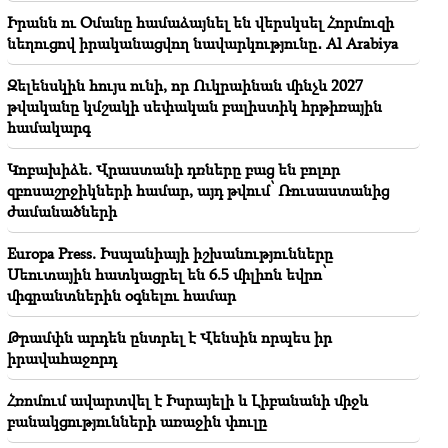
Իրանն ու Օմանը համաձայնել են վերսկսել Հորմուզի
21:16
նեղուցով իրականացվող նավարկությունը․ Al Arabiya
Այս ձևով ինձ փորձում են լռեցնել, քանի որ ԱԺ-ում
դա նրանց չի հաջողվում․ Էդգար Ղազարյան
Զելենսկին հույս ունի, որ Ուկրաինան մինչև 2027
թվականը կմշակի սեփական բալիստիկ հրթիռային
20:50
համակարգ
Կոչ ենք անում իշխանություններին առաջնորդվել
բացառապես օրինականության սկզբունքներով.
բարձրաստիճան հոգեւորականների
Կոբախիձե. Վրաստանի դռները բաց են բոլոր
հայտարարությունը
զբոսաշրջիկների համար, այդ թվում՝ Ռուսաստանից
ժամանածների
20:30
Քոչարյանի, Սարգսյանի, Տեր-Պետրոսյանի
Europa Press. Իսպանիայի իշխանությունները
«ինադու». էս իշխանությունը հանուն երկրի ոչինչ չի
Սեուտային հատկացրել են 6.5 միլիոն եվրո՝
անում (տեսանյութ)
միգրանտներին օգնելու համար
20:21
Թրամփն արդեն ընտրել է Վենսին որպես իր
Եթե նման գործելակերպը շարունակվի ՌԴ-ն իր
իրավահաջորդ
զբոսաշրջիկներին խորհուրդ կտա չայցելել
Հայաստան. Մատվիենկո
Հռոմում ավարտվել է Իսրայելի և Լիբանանի միջև
բանակցությունների առաջին փուլը
20:05