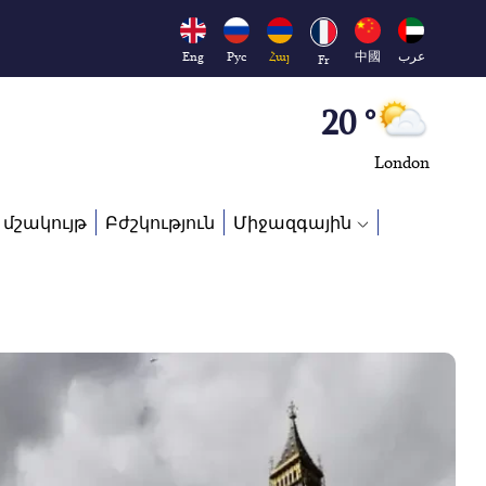
Moscow
45 °
Eng
Рус
Հայ
中國
عرب
Fr
Dubai
20 °
London
26 °
 մշակույթ
Բժշկություն
Միջազգային
Beijing
23 °
Brussels
16 °
Rome
23 °
Madrid