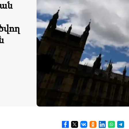
իան
ծվող
ն