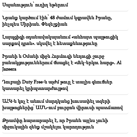
Նոր մեղադրանք՝ Գագիկ Ծառուկյանին. Թրամփը
Սպանություն՝ ուղիղ եթերում
ընտրել է իր իրավահաջորդին (տեսանյութ)
Նրանք կարծում էին՝ 48 ժամում կգրավեն Իրանը,
19:46
ինչպես Սիրիան. Փեզեշքիան
Գումարը կհոսի այս կենդանակերպի նշանների
ձեռքը. ո՞վ կհարստանա
Լայպցիգի օդանավակայանում «անհայտ պայթուցիկ
սարքով դրոն». սկսվել է հետաքննությունը
19:37
Կարևոր
Ազատություն Բաքվի բանտերում գտնվող բոլոր
Իրանի և Օմանի միջև Հորմուզի նեղուցի շուրջ
հայերին․ Աբրահամյան
բանակցություններում մնացել է «մեկ-երկու հարց»․ Al
Jazeera
Դուբայի Duty Free-ն այժմ թույլ է տալիս գնումներ
կատարել կրիպտոարժույթով
ԱՀԿ-ն կոչ է անում մարդկանց խուսափել տզերի
խայթոցներից՝ ԱՄՆ-ում բուրբոն վիրուսի պատճառով
Թրամփը հայտարարել է, որ Իրանն այլևս չունի
միջուկային զենք մշակելու կարողություն