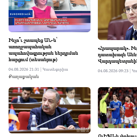
Ինչո՞ւ շտապեց ԱՆ-ն՝
առողջապահական
«Հրապարակ»․ Ինչ
ապահովագրության ներդրման
դատախազն Անն
հարցում (տեսանյութ)
Վարդապետյանի
04.08.2026 21:31 |
Կատեգորիա
04.08.2026 09:23 |
Կ
Քաղաքական
ՈւԵՖԱ-ն փոխում