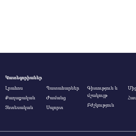
Կատեգորիաներ
Լրահոս
Պատահարներ
Գիտություն և
Մի
մշակույթ
Քաղաքական
Ժամանց
Հա
Բժշկություն
Տնտեսական
Սպորտ