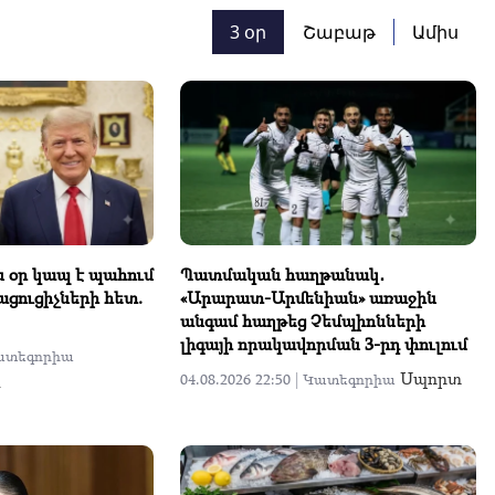
3 օր
Շաբաթ
Ամիս
 օր կապ է պահում
Պատմական հաղթանակ․
ցուցիչների հետ.
«Արարատ-Արմենիան» առաջին
անգամ հաղթեց Չեմպիոնների
լիգայի որակավորման 3-րդ փուլում
ատեգորիա
Սպորտ
ն
04.08.2026 22:50 |
Կատեգորիա