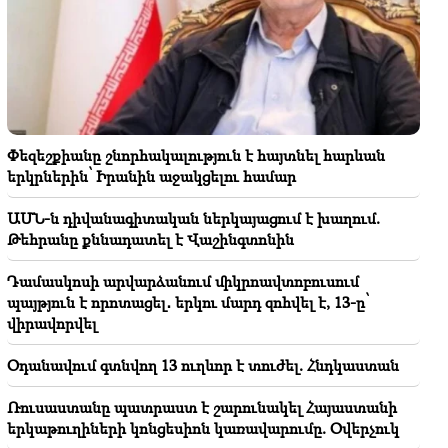
վիրավորվել
22:58
Օդանավում գտնվող 13 ուղևոր է տուժել.
Հնդկաստան
22:15
Փեզեշքիանը շնորհակալություն է հայտնել հարևան
Գարեգին Բ Վեփահառին դատարան կանչելն
երկրներին՝ Իրանին աջակցելու համար
անընդունելի է եւ դատապարտելի. Արամ Ա
ԱՄՆ-ն դիվանագիտական ներկայացում է խաղում.
22:09
Թեհրանը քննադատել է Վաշինգտոնին
Խոշոր հրդեհ՝ Երևանի Սիլիկյան թաղամասի
հարևանությամբ գտնվող աղբավայրում
Դամասկոսի արվարձանում միկրոավտոբուսում
պայթյուն է որոտացել․ երկու մարդ զոհվել է, 13-ը՝
21:48
վիրավորվել
Երևանի ավտոբուսային երթուղիներում
փոփոխություններ են եղել
Օդանավում գտնվող 13 ուղևոր է տուժել. Հնդկաստան
21:30
Ռուսաստանը պատրաստ է շարունակել Հայաստանի
Զոհասեղանին երևանցու կյանքն է․ Վարդանյանը՝
երկաթուղիների կոնցեսիոն կառավարումը. Օվերչուկ
Երևանի օդի որակի մասին (տեսանյութ)