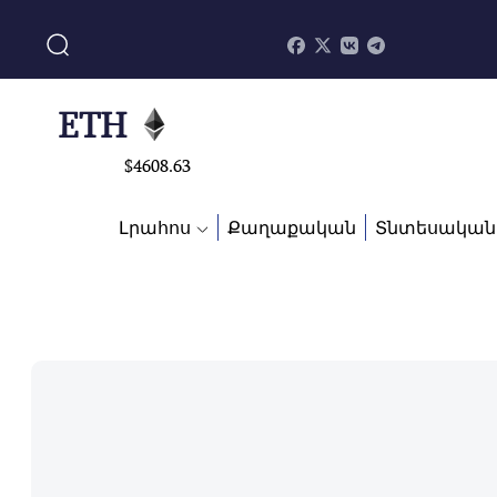
$
113082
ADA
$
0.868816
ETH
$
4608.63
SOL
Լրահոս
Քաղաքական
Տնտեսական
$
213.76