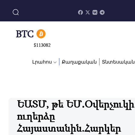
$
870.47
BTC
$
113082
ADA
$
0.868816
Լրահոս
Քաղաքական
Տնտեսական
ԵԱՏՄ, թե ԵՄ․Օվերչուկի
ուղերձը
Հայաստանին.Հարկեր