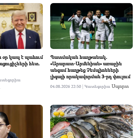
 օր կապ է պահում
Պատմական հաղթանակ․
ցուցիչների հետ.
«Արարատ-Արմենիան» առաջին
անգամ հաղթեց Չեմպիոնների
լիգայի որակավորման 3-րդ փուլում
ատեգորիա
Սպորտ
ն
04.08.2026 22:50 |
Կատեգորիա