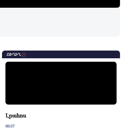
ՈՒՂԻՂ
Լրահոս
00:57