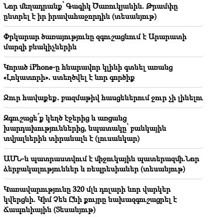
դա նրանց չի հաջողվում․ Էդգար Ղազարյան
Նոր մեղադրանք՝ Գագիկ Ծառուկյանին. Թրամփը
ընտրել է իր իրավահաջորդին (տեսանյութ)
20:50
Կոչ ենք անում իշխանություններին առաջնորդվել
Փրկարար ծառայությունը զգուշացնում է Արարատի
բացառապես օրինականության սկզբունքներով.
մարզի բնակիչներին
բարձրաստիճան հոգեւորականների
հայտարարությունը
Կորած iPhone-ը հնարավոր կլինի գտնել առանց
«Լոկատորի»․ ստեղծվել է նոր գործիք
20:30
Քոչարյանի, Սարգսյանի, Տեր-Պետրոսյանի
Ջուր հավաքեք․ բազմաթիվ հասցեներում ջուր չի լինելու
«ինադու». էս իշխանությունը հանուն երկրի ոչինչ չի
անում (տեսանյութ)
Զգուշացե՛ք կեղծ էջերից և առցանց
խարդախություններից, նպատակը՝ բանկային
20:21
տվյալներին տիրանալն է (լուսանկար)
Եթե նման գործելակերպը շարունակվի ՌԴ-ն իր
զբոսաշրջիկներին խորհուրդ կտա չայցելել
ԱՄՆ-ն պատրաստվում է միջուկային պատերազմի.Նոր
Հայաստան. Մատվիենկո
ձերբակալություններ և ռեպրեսիաներ (տեսանյութ)
20:05
Կառավարությունը 320 մլն դոլարի նոր վարկեր
Նոր մեղադրանք՝ Գագիկ Ծառուկյանին. Թրամփը
կվերցնի. Կիմ Չեն Ընի քույրը նախազգուշացրել է
ընտրել է իր իրավահաջորդին (տեսանյութ)
Ճապոնիային (Տեսանյութ)