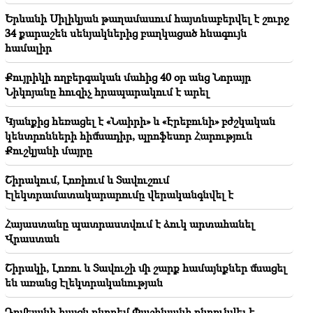
19:46
Երևանի Սիլիկյան թաղամասում հայտնաբերվել է շուրջ
Գումարը կհոսի այս կենդանակերպի նշանների
34 քարաշեն սենյակներից բաղկացած հնագույն
ձեռքը. ո՞վ կհարստանա
համալիր
19:37
Կարևոր
Քույրիկի ողբերգական մահից 40 օր անց Նորայր
Ազատություն Բաքվի բանտերում գտնվող բոլոր
հայերին․ Աբրահամյան
Նիկոյանը հուզիչ հրապարակում է արել
Կյանքից հեռացել է «Նաիրի» և «Էրեբունի» բժշկական
19:28
Կարևոր
կենտրոնների հիմնադիր, պրոֆեսոր Հարություն
Ձեր առաջնորդությամբ ՀՀ Կառավարությունը
կշարունակի կառուցողական դեր խաղալ
Քուշկյանի մայրը
տարածաշրջանային խաղաղության գործում.
Գուտերեշը՝ Փաշինյանին
Շիրակում, Լոռիում և Տավուշում
էլեկտրամատակարարումը վերականգնվել է
18:35
Ռուսաստանը պատրաստ է շարունակել
Հայաստանը պատրաստվում է ձուկ արտահանել
Հայաստանի երկաթուղիների կոնցեսիոն
Վրաստան
կառավարումը. Օվերչուկ
Շիրակի, Լոռու և Տավուշի մի շարք համայնքներ մնացել
18:21
են առանց էլեկտրականության
Հայաստանյան ապրանքների՝ ՌԴ շուկա
արտահանման անհիմն սահմանափակումները
Դրմեյանի հայցն ընդդեմ Փաշինյանի ընդունվել է.