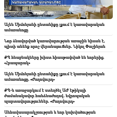
21:48
Երևանի ավտոբուսային երթուղիներում
փոփոխություններ են եղել
Ալեն Սիմոնյանի ընտանիքը լքում է կառավարական
21:30
ամառանոցը
Զոհասեղանին երևանցու կյանքն է․ Վարդանյանը՝
Երևանի օդի որակի մասին (տեսանյութ)
Նոր ձևավորված կառավարության առաջին նիստն է,
պիտի անենք որոշ վերանայումներ․ Նիկոլ Փաշինյան
21:16
Այս ձևով ինձ փորձում են լռեցնել, քանի որ ԱԺ-ում
ՔՊ հնաբնակները խիստ հիասթափված են նորերից.
դա նրանց չի հաջողվում․ Էդգար Ղազարյան
«Հրապարակ»
20:50
Ալեն Սիմոնյանի ընտանիքը լքում է կառավարական
Կոչ ենք անում իշխանություններին առաջնորդվել
ամառանոցը. «Ժողովուրդ»
բացառապես օրինականության սկզբունքներով.
բարձրաստիճան հոգեւորականների
ՔՊ-ն առաջարկում է ստեղծել ԱԺ էթիկայի
հայտարարությունը
ժամանակավոր հանձնաժողով․ եվրոպական
պարտավորություններ. «Ժողովուրդ»
20:30
Քոչարյանի, Սարգսյանի, Տեր-Պետրոսյանի
Անհավասարակշռության և նոր կախվածության
«ինադու». էս իշխանությունը հանուն երկրի ոչինչ չի