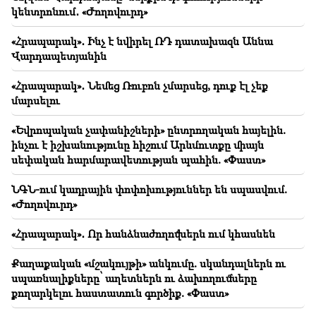
տարածաշրջանային խաղաղության գործում.
կենտրոնում․ «Ժողովուրդ»
Գուտերեշը՝ Փաշինյանին
«Հրապարակ»․ Ինչ է նվիրել ՌԴ դատախազն Աննա
18:35
Վարդապետյանին
Ռուսաստանը պատրաստ է շարունակել
Հայաստանի երկաթուղիների կոնցեսիոն
«Հրապարակ»․ Նեմեց Ռուբոն չմարսեց, դուք էլ չեք
կառավարումը. Օվերչուկ
մարսելու
18:21
«Եվրոպական չափանիշների» ընտրողական հայելին.
Հայաստանյան ապրանքների՝ ՌԴ շուկա
ինչու է իշխանությունը հիշում Արևմուտքը միայն
արտահանման անհիմն սահմանափակումները
սեփական հարմարավետության պահին. «Փաստ»
մտահոգիչ են. Ռուբինյանը՝ Մատվիենկոյին
ՆԳՆ-ում կադրային փոփոխություններ են սպասվում.
«Ժողովուրդ»
«Հրապարակ»․ Որ հանձնաժողովներն ում կհասնեն
Քաղաքական «մշակույթի» անկումը. սկանդալներն ու
սպառնալիքները՝ աղետներն ու ձախողումները
քողարկելու հաստատուն գործիք. «Փաստ»