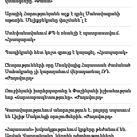
վտանգները. «Փաստ»
անում (տեսանյութ)
Արայիկ Հարությունյանն աչք է դրել Մանավազյանի
20:21
աթոռին. Մելիքբեկյանը փոշմանե՞լ է
Եթե նման գործելակերպը շարունակվի ՌԴ-ն իր
զբոսաշրջիկներին խորհուրդ կտա չայցելել
Հայաստան. Մատվիենկո
Ստեփանավանում ՔՊ-ն ռևանշի է պատրաստվում.
«Հրապարակ»
20:05
Նոր մեղադրանք՝ Գագիկ Ծառուկյանին. Թրամփը
Պապիկյանի հետ կոշտ զրույց է կայացել. «Հրապարակ»
ընտրել է իր իրավահաջորդին (տեսանյութ)
Ընտրությունների օրը Մոսկվայից Հայաստան ժամանած
Սահակյանը չի կարողանում վերադառնալ ՌԴ.
19:46
Գումարը կհոսի այս կենդանակերպի նշանների
«Ժողովուրդ»
ձեռքը. ո՞վ կհարստանա
Ռուբինյանի խորհրդարանը և Փաշինյանի իշխանության
նոր «ճարտարապետությունը». «Ժողովուրդ»
19:37
Կարևոր
Ազատություն Բաքվի բանտերում գտնվող բոլոր
հայերին․ Աբրահամյան
Կառավարությունում անորոշություն է․ բոլորը սպասում
են Լիլիթ Մակունցի որոշումներին. «Ժողովուրդ»
19:28
Կարևոր
Ձեր առաջնորդությամբ ՀՀ Կառավարությունը
«Հայաստան» խմբակցությունում կրքերը թեժանում են.
կշարունակի կառուցողական դեր խաղալ
Աղվան Վարդանյանը՝ ներքին դժգոհությունների