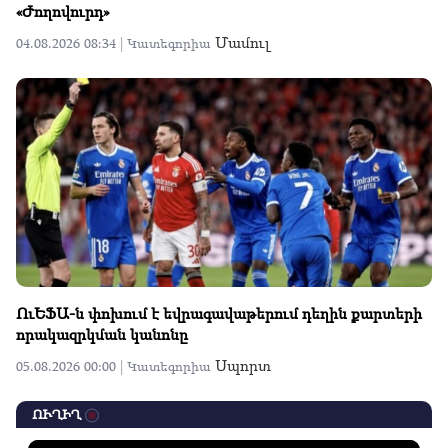
«Ժողովուրդ»
Մամուլ
04.08.2026 08:34 |
Կատեգորիա
ՈւԵՖԱ-ն փոխում է եվրագավաթերում դեղին քարտերի
որակազրկման կանոնը
Սպորտ
05.08.2026 00:00 |
Կատեգորիա
ՈՒՂԻՂ