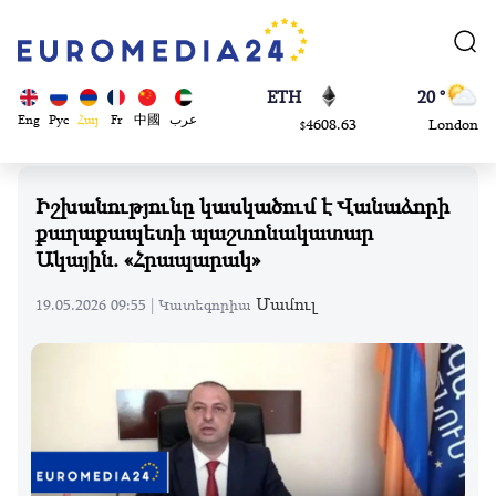
113082
Moscow
$
ADA
45 °
0.868816
Dubai
$
ETH
20 °
Eng
Рус
Հայ
Fr
中國
عرب
4608.63
London
$
SOL
26 °
213.76
Beijing
$
Իշխանությունը կասկածում է Վանաձորի
23 °
քաղաքապետի պաշտոնակատար
Brussels
Ակային. «Հրապարակ»
16 °
Rome
Մամուլ
19.05.2026 09:55 |
Կատեգորիա
23 °
Madrid